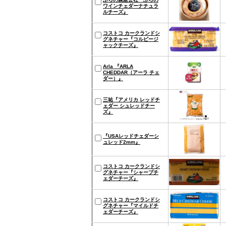
ワインチェダーナチュラ
ルチーズ』
コストコ カークランドシ
グネチャー『コルビージ
ャックチーズ』
Arla 『ARLA
CHEDDAR（アーラ チェ
ダー）』
三祐『アメリカ レッドチ
ェダー シュレッドチー
ズ』
『USAレッドチェダーシ
ュレッド2mm』
コストコ カークランドシ
グネチャー『シャープチ
ェダーチーズ』
コストコ カークランドシ
グネチャー『マイルドチ
ェダーチーズ』