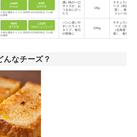
濃い味の一口
ナチュラルチ
1,620円
973円
サイズが、お
ーズ（外国製
Amazon
楽天市場
18g
つまみにぴっ
造）、食塩/
※各社通販サイトの 2025年11月10日時点 での税
たり
トレハロー
込価格
ス、加工でん
粉、乳化剤、
パンに使いや
ナチュラルチ
550円
1,121円
セルロース、
すいスライス
ーズ（生乳
楽天市場
Yahoo!ショッピング
100g
調味料（アミ
タイプ。毎日
（北海道十勝
ノ酸等）、着
※各社通販サイトの 2025年11月06日時点 での税
の朝食に
産）、食塩）
色料（カロチ
込価格
ノイド）、
どんなチーズ？