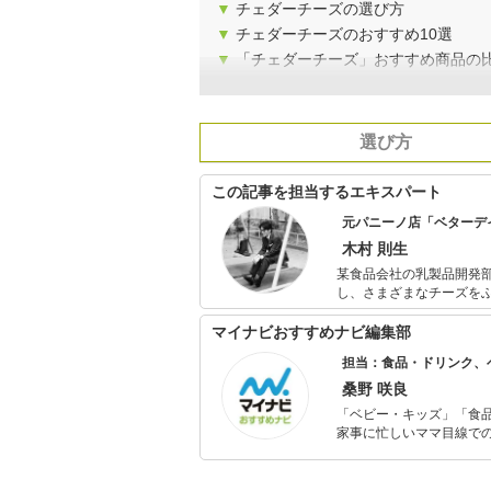
▼
チェダーチーズの選び方
▼
チェダーチーズのおすすめ10選
▼
「チェダーチーズ」おすすめ商品の
選び方
この記事を担当するエキスパート
元パニーノ店「ベターデ
木村 則生
某食品会社の乳製品開発部
し、さまざまなチーズを
イズ」をオープン。 約10年間営業
イッチノート」柴田書店
マイナビおすすめナビ編集部
（「プロフェッショナル
担当：食品・ドリンク、
桑野 咲良
「ベビー・キッズ」「食
家事に忙しいママ目線で
ックスタイムを楽しむた
活が豊かになるものを紹