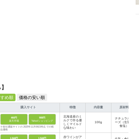
ら】
すすめ順
価格の安い順
購入サイト
特徴
内容量
原材料
北海道産のミ
460円
908円
ナチュラルチ
ルクで作る優
楽天市場
Yahoo!ショッピング
100g
ーズ（生乳、
しくマイルド
食塩）
※各社通販サイトの 2025年11月06日時点 での税
な味わい
込価格
赤ワインがア
1,544円
1,544円
生乳・食塩・