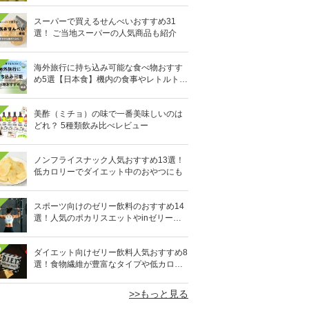
スーパーで買えるせんべいおすすめ31
選！ ご当地スーパーの人気商品も紹介
海外旅行に持ち込み可能な食べ物おすす
め5選【日本食】機内の食事やレトルト食
品など
美酢（ミチョ）の味で一番美味しいのは
どれ？ 5種類飲み比べレビュー
ノンフライスナック人気おすすめ13選！
低カロリーでダイエット中のおやつにも
スポーツ向けのゼリー飲料のおすすめ14
選！人気のポカリスエットやinゼリーな
ど
0
ダイエット向けゼリー飲料人気おすすめ8
選！食物繊維が豊富なタイプや低カロリ
ータイプなど
>>もっと見る