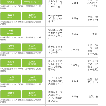
クセントにな
楽天市場
Yahoo!ショッピング
225g
ふらのワイン
ったクリーミ
（赤）
※各社通販サイトの 2025年11月06日時点 での税
ーなチーズ
込価格
2,520円
2,230円
チェダーチー
生乳、食塩、
Amazon
楽天市場
ズに似たコク
907g
アナトー色素
を持つ
※各社通販サイトの 2025年11月06日時点 での税
込価格
朝ごはんに食
760円
べるチェダー
Amazon
150g
生乳
チーズならこ
※各社通販サイトの 2025年11月06日時点 での税
れ
込価格
ナチュラルチ
2,450円
1,920円
溶かして使う
ーズ（生乳、
Amazon
楽天市場
ならシュレッ
1,000g
食塩）、アナ
ドが一番！
※各社通販サイトの 2025年11月06日時点 での税
トー色素、セ
込価格
ルロース
オレンジ色の
ナチュラルチ
2,080円
2,480円
シュレッドチ
ーズ（生乳、
Amazon
楽天市場
1,000g
ーズで食事に
食塩）、アナ
※各社通販サイトの 2025年11月06日時点 での税
彩りを
トー色素、セ
込価格
ルロース
2,598円
3,488円
リピートしや
生乳、食塩、
Amazon
楽天市場
すい価格帯の
907g
アナトー色素
大容量タイプ
※各社通販サイトの 2025年11月06日時点 での税
込価格
濃厚なチーズ
2,404円
2,998円
の旨みにうっ
Amazon
楽天市場
907g
生乳、食塩
とり。家族の
※各社通販サイトの 2025年11月06日時点 での税
多い方に
込価格