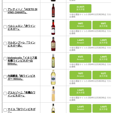
込価格
22,181円
アレティーノ『ACETO DI
楽天市場
VINO CHIANTI』
※各社通販サイトの 2024年11月28日時点 での税
込価格
598円
838円
ペルシュロン『赤ワイン
Amazon
楽天市場
ビネガー』
※各社通販サイトの 2024年11月28日時点 での税
込価格
1,404円
1,283円
マルタンプーレ『ワイン
Amazon
楽天市場
ビネガー赤』
※各社通販サイトの 2024年11月28日時点 での税
込価格
972円
1,300円
biologicoils『イタリア産
Amazon
楽天市場
有機ワインビネガー白
500ml』
※各社通販サイトの 2024年11月28日時点 での税
込価格
702円
912円
内堀醸造『純ワインビネ
Amazon
楽天市場
ガー 900ml』
※各社通販サイトの 2024年11月28日時点 での税
込価格
1,944円
グエルゾーニ『有機白ワ
楽天市場
インビネガー』
※各社通販サイトの 2024年11月28日時点 での税
込価格
1,219円
1,032円
マイユ『白ワインビネガ
Amazon
楽天市場
ー』