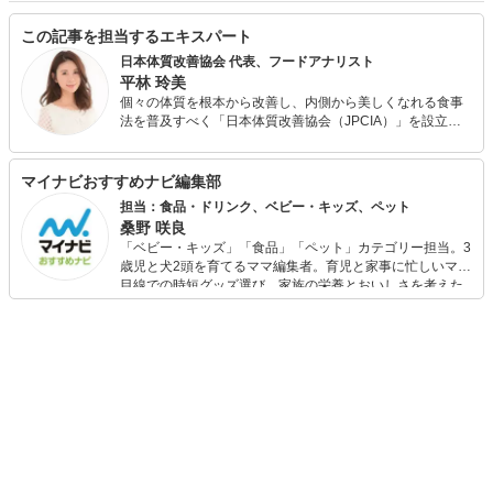
この記事を担当するエキスパート
日本体質改善協会 代表、フードアナリスト
平林 玲美
個々の体質を根本から改善し、内側から美しくなれる食事
法を普及すべく「日本体質改善協会（JPCIA）」を設立。
オンラインによる個別指導の他、パーソナルジムやエステ
サロンと提携し、体質改善を目的とする食事指導を行う。
また、各種メディアにて食にまつわる美容・健康情報や今
マイナビおすすめナビ編集部
日から取り入れられる簡単ダイエット・体質改善メソッド
担当：食品・ドリンク、ベビー・キッズ、ペット
を発信している。 フードアナリスト協会主催・食の親善大
桑野 咲良
使「第4回食のなでしこ」グランプリ受賞。
「ベビー・キッズ」「食品」「ペット」カテゴリー担当。3
歳児と犬2頭を育てるママ編集者。育児と家事に忙しいママ
目線での時短グッズ選び、家族の栄養とおいしさを考えた
食品選び、束の間のリラックスタイムを楽しむためのスイ
ーツ選びに自信あり。鋭い目線で商品を見極め、少しでも
日々の生活が豊かになるものを紹介します。