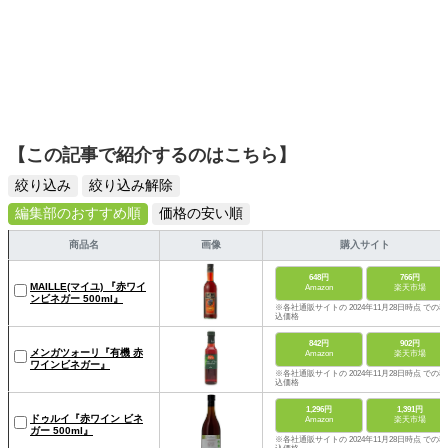
【この記事で紹介するのはこちら】
絞り込み
絞り込み解除
編集部のおすすめ順
価格の安い順
商品名
画像
購入サイト
648円
766円
MAILLE(マイユ) 『赤ワイ
Amazon
楽天市場
ンビネガー 500ml』
※各社通販サイトの 2024年11月28日時点 での税
込価格
842円
902円
メンガツォーリ『有機 赤
Amazon
楽天市場
ワインビネガー』
※各社通販サイトの 2024年11月28日時点 での税
込価格
1,296円
1,391円
ドゥルイ『赤ワイン ビネ
Amazon
楽天市場
ガー 500ml』
※各社通販サイトの 2024年11月28日時点 での税