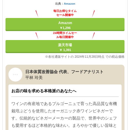
出典：
Amazon
毎日お得なタイム
セール開催中
Amazon
￥1,296
24時間タイムセー
ル毎日開催中
楽天市場
￥ 1,391
※各社通販サイトの 2024年11月28日時点 での税込価格
日本体質改善協会 代表、フードアナリスト
平林 玲美
お店の味を求める本格派のあなたへ
ワインの有産地であるブルゴーニュで育った高品質な有機
栽培ぶどうを使用したオーガニック赤ワインビネガーで
す。伝統的なビネガーメーカーの製品で、世界中のシェフ
も愛用するほど本格的な味わい。まろやかで優しい旨味と