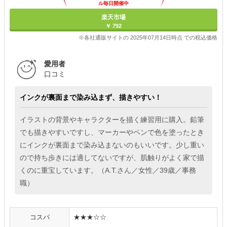
ル毎日開催中
楽天市場
￥ 792
※各社通販サイトの 2025年07月14日時点 での税込価格
愛用者
口コミ
インクが裏面まで染み込まず、描きやすい！
イラストの背景やキャラクターを描く練習用に購入。鉛筆
でも描きやすいですし、マーカーやペンで色を塗ったとき
にインクが裏面まで染み込まないのもいいです。少し重い
ので持ち歩きには適してないですが、肌触りがよく家で描
くのに重宝しています。（A.T.さん／女性／39歳／事務
職）
コスパ
★★★☆☆