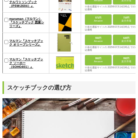
Amazon
楽天市場
テルワトソンブック
（PSW-2604）』
※各社通販サイトの 2025年07月14日時点 での税
込価格
571円
710円
maruman（マルマン）
Amazon
楽天市場
『スケッチブック 図案シ
リーズ』
※各社通販サイトの 2025年07月14日時点 での税
込価格
555円
643円
マルマン『スケッチブッ
Amazon
楽天市場
ク オリーブシリーズ』
※各社通販サイトの 2025年07月14日時点 での税
込価格
865円
992円
マルマン『スケッチブッ
Amazon
楽天市場
ク ソーホー
（SOHO401）』
※各社通販サイトの 2025年07月14日時点 での税
込価格
スケッチブックの選び方