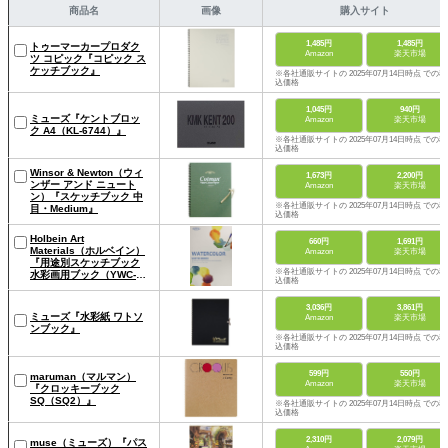
商品名
画像
購入サイト
1,485円
1,485円
トゥーマーカープロダク
Amazon
楽天市場
ツ コピック『コピック ス
ケッチブック』
※各社通販サイトの 2025年07月14日時点 での税
込価格
1,045円
940円
ミューズ『ケントブロッ
Amazon
楽天市場
ク A4（KL-6744）』
※各社通販サイトの 2025年07月14日時点 での税
込価格
Winsor & Newton（ウィ
1,673円
2,200円
ンザー アンド ニュート
Amazon
楽天市場
ン）『スケッチブック 中
※各社通販サイトの 2025年07月14日時点 での税
目・Medium』
込価格
Holbein Art
660円
1,691円
Materials（ホルベイン）
Amazon
楽天市場
『用途別スケッチブック
※各社通販サイトの 2025年07月14日時点 での税
水彩画用ブック（YWC-
込価格
A4）』
3,036円
3,861円
ミューズ『水彩紙 ワトソ
Amazon
楽天市場
ンブック』
※各社通販サイトの 2025年07月14日時点 での税
込価格
599円
550円
maruman（マルマン）
Amazon
楽天市場
『クロッキーブック
SQ（SQ2）』
※各社通販サイトの 2025年07月14日時点 での税
込価格
2,310円
2,079円
muse（ミューズ）『パス