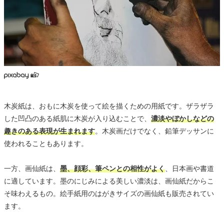
木炭紙は、おもに木炭を使って絵を描くための用紙です。ザラザラ
した凹凸のある紙肌に木炭が入り込むことで、
濃淡やぼかしなどの
趣きのある表現が生まれます
。木炭画だけでなく、鉛筆デッサンに
使われることもあります。
一方、画仙紙は、
墨、顔彩、筆ペンとの相性がよく
、日本画や書道
に適しています。墨のにじみによる美しい濃淡は、画仙紙だからこ
そ味わえるもの。絵手紙用のはがきサイズの画仙紙も販売されてい
ます。