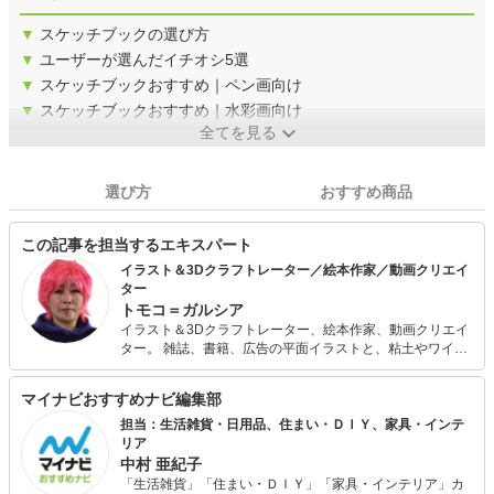
▼
スケッチブックの選び方
▼
ユーザーが選んだイチオシ5選
▼
スケッチブックおすすめ｜ペン画向け
▼
スケッチブックおすすめ｜水彩画向け
全てを見る
選び方
おすすめ商品
この記事を担当するエキスパート
イラスト＆3Dクラフトレーター／絵本作家／動画クリエイ
ター
トモコ＝ガルシア
イラスト＆3Dクラフトレーター、絵本作家、動画クリエイ
ター。 雑誌、書籍、広告の平面イラストと、粘土やワイヤ
ー、木材、クラフト素材を使った立体イラストの制作と、
企業向けの短い動画制作など。著書本に小学校図書館向け
マイナビおすすめナビ編集部
の手芸工作、料理や絵本（なめこ、くまモン、オラゴンな
どのキャラクターものの絵本や自身のオリジナルで食材を
担当：生活雑貨・日用品、住まい・ＤＩＹ、家具・インテ
使った写真絵本など）多数。 現在、メキシコのハンドクラ
リア
フトやカルチャーに魅了されて「死者の日」近くに旅を重
中村 亜紀子
ねている。ルチャドール（覆面レスラー）のストーリーと
「生活雑貨」「住まい・ＤＩＹ」「家具・インテリア」カ