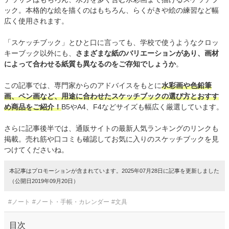
ック。本格的な絵を描くのはもちろん、らくがきや絵の練習など幅
広く使用されます。
「スケッチブック」とひと口に言っても、学校で使うようなクロッ
キーブック以外にも、
さまざまな紙のバリエーションがあり、画材
によって合わせる紙質も異なるのをご存知でしょうか
。
この記事では、専門家からのアドバイスをもとに
水彩画や色鉛筆
画、ペン画など、用途に合わせたスケッチブックの選び方とおすす
め商品をご紹介！
B5やA4、F4などサイズも幅広く厳選しています。
さらに記事後半では、通販サイトの最新人気ランキングのリンクも
掲載。売れ筋や口コミも確認してお気に入りのスケッチブックを見
つけてくださいね。
本記事はプロモーションが含まれています。2025年07月28日に記事を更新しました
（公開日2019年09月20日）
#ノート
#ノート・手帳・カレンダー
#文具
目次