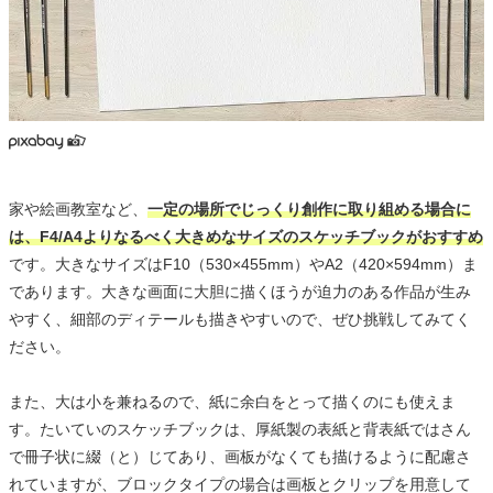
家や絵画教室など、
一定の場所でじっくり創作に取り組める場合に
は、F4/A4よりなるべく大きめなサイズのスケッチブックがおすすめ
です。大きなサイズはF10（530×455mm）やA2（420×594mm）ま
であります。大きな画面に大胆に描くほうが迫力のある作品が生み
やすく、細部のディテールも描きやすいので、ぜひ挑戦してみてく
ださい。
また、大は小を兼ねるので、紙に余白をとって描くのにも使えま
す。たいていのスケッチブックは、厚紙製の表紙と背表紙ではさん
で冊子状に綴（と）じてあり、画板がなくても描けるように配慮さ
れていますが、ブロックタイプの場合は画板とクリップを用意して