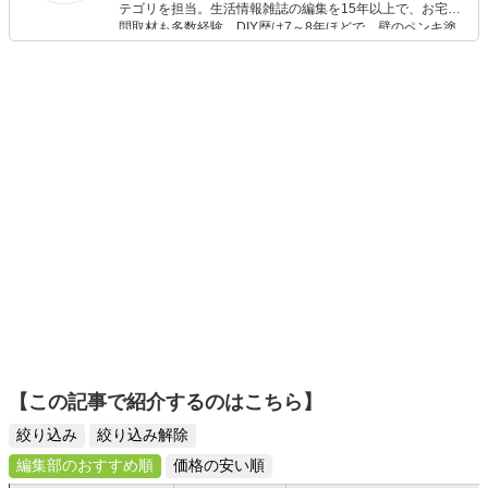
キャラクターグッズを製作中。
テゴリを担当。生活情報雑誌の編集を15年以上で、お宅訪
問取材も多数経験。DIY歴は7～8年ほどで、壁のペンキ塗
りや壁紙チェンジなどもチャレンジ済み。初心者でもモノ
選びがしやすい記事をお届けします！
【この記事で紹介するのはこちら】
絞り込み
絞り込み解除
編集部のおすすめ順
価格の安い順