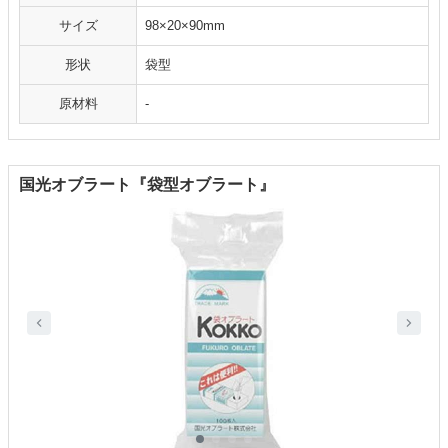
サイズ
98×20×90mm
形状
袋型
原材料
-
国光オブラート『袋型オブラート』