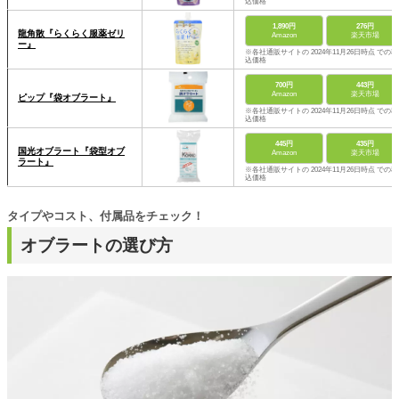
込価格
1,890円
276円
龍角散『らくらく服薬ゼリ
Amazon
楽天市場
ー』
※各社通販サイトの 2024年11月26日時点 での税
込価格
700円
443円
Amazon
楽天市場
ピップ『袋オブラート』
※各社通販サイトの 2024年11月26日時点 での税
込価格
445円
435円
国光オブラート『袋型オブ
Amazon
楽天市場
ラート』
※各社通販サイトの 2024年11月26日時点 での税
込価格
タイプやコスト、付属品をチェック！
オブラートの選び方