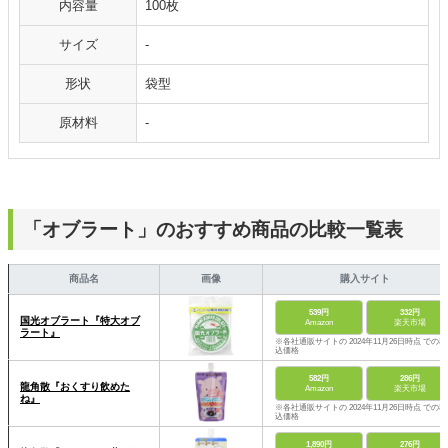
内容量
100枚
サイズ
-
形状
袋型
原材料
-
「オブラート」のおすすめ商品の比較一覧表
商品名
画像
購入サイト
539円
332円
国光オブラート『特大オブ
Amazon
楽天市場
ラート』
※各社通販サイトの 2024年11月26日時点 での税
込価格
582円
286円
龍角散『おくすり飲めた
Amazon
楽天市場
ね』
※各社通販サイトの 2024年11月26日時点 での税
込価格
1,890円
276円