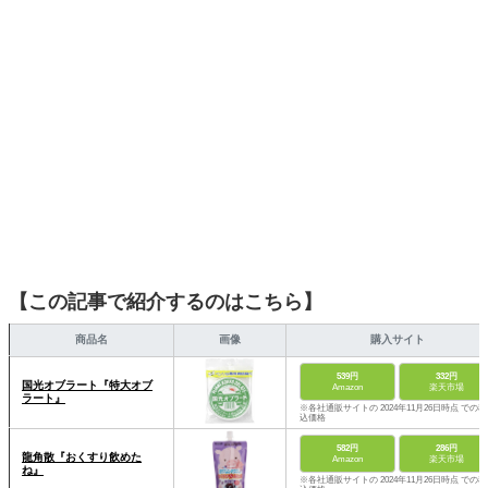
【この記事で紹介するのはこちら】
商品名
画像
購入サイト
539円
332円
国光オブラート『特大オブ
Amazon
楽天市場
ラート』
※各社通販サイトの 2024年11月26日時点 での税
込価格
582円
286円
龍角散『おくすり飲めた
Amazon
楽天市場
ね』
※各社通販サイトの 2024年11月26日時点 での税