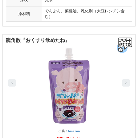
形状
丸型
でんぷん、菜種油、乳化剤（大豆レシチン含
原材料
む）
龍角散『おくすり飲めたね』
出典：
Amazon