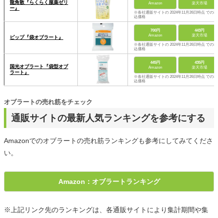
龍角散『らくらく服薬ゼリ
Amazon
楽天市場
ー』
※各社通販サイトの 2024年11月26日時点 での税
込価格
700円
443円
Amazon
楽天市場
ピップ『袋オブラート』
※各社通販サイトの 2024年11月26日時点 での税
込価格
445円
435円
国光オブラート『袋型オブ
Amazon
楽天市場
ラート』
※各社通販サイトの 2024年11月26日時点 での税
込価格
オブラートの売れ筋をチェック
通販サイトの最新人気ランキングを参考にする
Amazonでのオブラートの売れ筋ランキングも参考にしてみてくださ
い。
Amazon：オブラートランキング
※上記リンク先のランキングは、各通販サイトにより集計期間や集