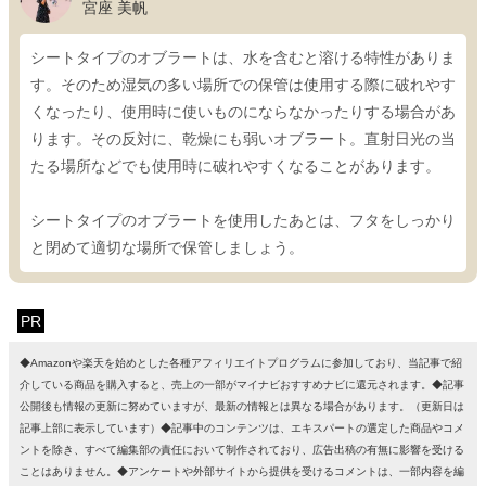
宮座 美帆
シートタイプのオブラートは、水を含むと溶ける特性がありま
す。そのため湿気の多い場所での保管は使用する際に破れやす
くなったり、使用時に使いものにならなかったりする場合があ
ります。その反対に、乾燥にも弱いオブラート。直射日光の当
たる場所などでも使用時に破れやすくなることがあります。
シートタイプのオブラートを使用したあとは、フタをしっかり
と閉めて適切な場所で保管しましょう。
PR
◆Amazonや楽天を始めとした各種アフィリエイトプログラムに参加しており、当記事で紹
介している商品を購入すると、売上の一部がマイナビおすすめナビに還元されます。◆記事
公開後も情報の更新に努めていますが、最新の情報とは異なる場合があります。（更新日は
記事上部に表示しています）◆記事中のコンテンツは、エキスパートの選定した商品やコメ
ントを除き、すべて編集部の責任において制作されており、広告出稿の有無に影響を受ける
ことはありません。◆アンケートや外部サイトから提供を受けるコメントは、一部内容を編