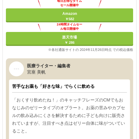
毎日お得なタイム
セール開催中
Amazon
￥582
24時間タイムセー
ル毎日開催中
楽天市場
￥ 286
※各社通販サイトの 2024年11月26日時点 での税込価格
医療ライター・編集者
宮座 美帆
苦手なお薬も「好きな味」でらくに飲める
「おくすり飲めたね！」のキャッチフレーズのCMでもお
なじみのゼリータイプのオブラート。お薬の苦みやカプセ
ルの飲み込みにくさを解決するために子ども向けに販売さ
れていますが、注目すべき点はゼリー自体に味がついてい
ること。