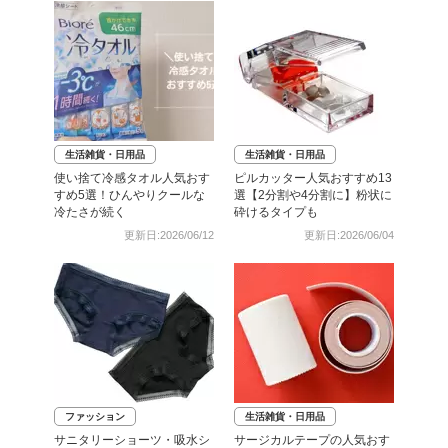
生活雑貨・日用品
生活雑貨・日用品
使い捨て冷感タオル人気おす
ピルカッター人気おすすめ13
すめ5選！ひんやりクールな
選【2分割や4分割に】粉状に
冷たさが続く
砕けるタイプも
更新日:2026/06/12
更新日:2026/06/04
ファッション
生活雑貨・日用品
サニタリーショーツ・吸水シ
サージカルテープの人気おす