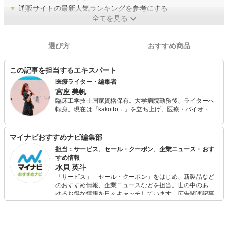
▼
通販サイトの最新人気ランキングを参考にする
全てを見る
選び方
おすすめ商品
この記事を担当するエキスパート
医療ライター・編集者
宮座 美帆
臨床工学技士国家資格保有。大学病院勤務後、ライターへ
転身。現在は『kakotto．』を立ち上げ、医療・バイオ・ヘ
ルスケア分野を中心に紙・WEB問わず執筆編集に携わって
います。「難しい話を分かりやすく」をモットーに、心を
じんわり温めるような記事作成をお届け。当サイトでは健
マイナビおすすめナビ編集部
康にかかわるグッズや医療機器などを紹介し、皆さまの健
担当：サービス、セール・クーポン、企業ニュース・おす
康増進のお手伝いを致します。
すめ情報
水貝 英斗
「サービス」「セール・クーポン」をはじめ、新製品など
のおすすめ情報、企業ニュースなどを担当。世の中のあら
ゆるお得な情報を日々キャッチしています。広告関連記事
の制作にも携わり、SEOの知見を活かし商品販促のプラン
ニングも行っています。