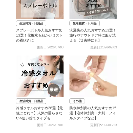
生活雑貨・日用品
生活雑貨・日用品
スプレーボトル人気おすすめ
洗濯袋の人気おすすめ13選！
13選！化粧水も細かいミスト
旅行やアウトドア時に服が洗
の霧吹きに
える【災害時にも】
更新日:2026/07/03
更新日:2026/07/03
生活雑貨・日用品
その他
冷感タオルおすすめ28選【最
防水絆創膏の人気おすすめ15
強はどれ？】人気の濡らさな
選【液体絆創膏・大判・フィ
い&使い捨てタイプも
ルムタイプなど】
更新日:2026/07/01
更新日:2026/06/23