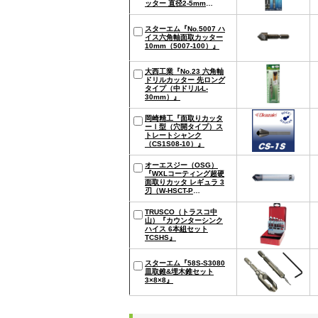
ッター 直径2-5mm
27573』
スターエム『No.5007 ハ
イス六角軸面取カッター
10mm（5007-100）』
大西工業『No.23 六角軸
ドリルカッター 先ロング
タイプ（中ドリルL-
30mm）』
岡崎精工『面取りカッタ
ーⅠ型（穴開タイプ）ス
トレートシャンク
（CS1S08-10）』
オーエスジー（OSG）
『WXLコーティング超硬
面取りカッタ レギュラ 3
刃（W-HSCT-P
2X45X12）』
TRUSCO（トラスコ中
山）『カウンターシンク
ハイス 6本組セット
TCSHS』
スターエム『58S-S3080
皿取錐&埋木錐セット
3×8×8』