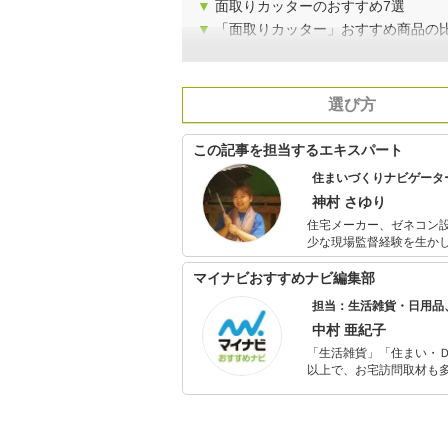
▼
面取りカッターのおすすめ7選
▼
「面取りカッター」おすすめ商品の
選び方
この記事を担当するエキスパート
住まいづくりナビゲータ
神村 さゆり
住宅メーカー、ゼネコン設
少な現場監督経験を生かしリフォーム物件
に、これまで一般企業研修
収納アドバイザー、ルーム
マイナビおすすめナビ編集部
策として二級建築士やイ
担当：生活雑貨・日用品
でのプレゼンにも定評があり、多くの文具を
を開催し好評を得ている。
中村 亜紀子
「生活雑貨」「住まい・
以上で、お宅訪問取材も多
ャレンジ済み。初心者で