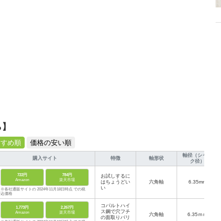
ら】
すすめ順
価格の安い順
軸径（シャン
購入サイト
特徴
軸形状
ク径）
722円
784円
お試しするに
Amazon
楽天市場
はちょうどい
六角軸
6.35mm
い
※各社通販サイトの 2024年11月18日時点 での税
込価格
コパルトハイ
1,773円
2,267円
ス鋼で穴フチ
Amazon
楽天市場
六角軸
6.35ｍｍ
の面取りバリ