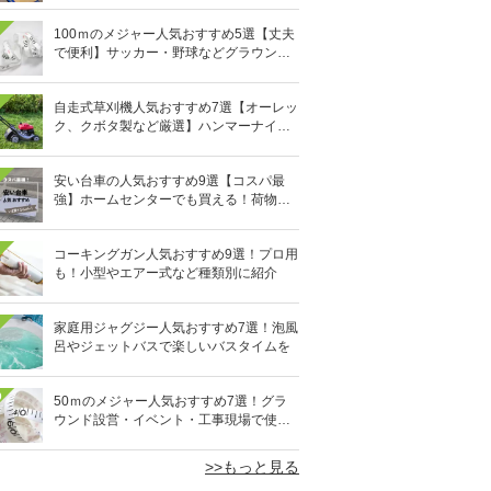
100ｍのメジャー人気おすすめ5選【丈夫
で便利】サッカー・野球などグラウンド
設営や工事現場に
自走式草刈機人気おすすめ7選【オーレッ
ク、クボタ製など厳選】ハンマーナイフ
も
安い台車の人気おすすめ9選【コスパ最
強】ホームセンターでも買える！荷物の
運搬に
コーキングガン人気おすすめ9選！プロ用
も！小型やエアー式など種類別に紹介
家庭用ジャグジー人気おすすめ7選！泡風
呂やジェットバスで楽しいバスタイムを
0
50ｍのメジャー人気おすすめ7選！グラ
ウンド設営・イベント・工事現場で使え
る
>>もっと見る