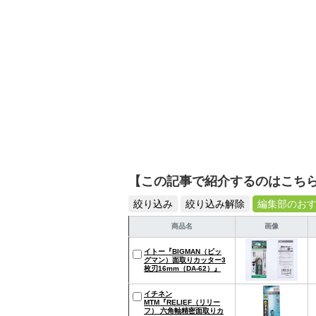
【この記事で紹介するのはこち
絞り込み
絞り込み解除
編集部のお
商品名
画像
イトー『BIGMAN（ビッ
グマン）面取りカッター3
枚刃16mm（DA-62）』
イチネン
MTM『RELIEF（リリー
フ） 六角軸精密面取りカ