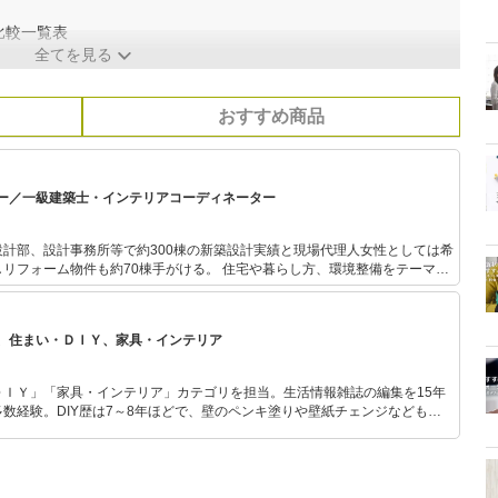
比較一覧表
全てを見る
おすすめ商品
ー／一級建築士・インテリアコーディネーター
計部、設計事務所等で約300棟の新築設計実績と現場代理人女性としては希
も約70棟手がける。 住宅や暮らし方、環境整備をテーマ
・公的機関・学校等にて講師としてこれまで述べ5000人以上を指導。 整理
スタイリスト資格認定講師として800名余の資格者を認定。また資格試験対
ンテリアコーディネーターの受験指導も行っている。手描き図面やイラスト
、住まい・ＤＩＹ、家具・インテリア
試してきた。 多趣味が高じて醗酵教室や手抜き家事教室
 子ども３人。A型・獅子座
ＤＩＹ」「家具・インテリア」カテゴリを担当。生活情報雑誌の編集を15年
数経験。DIY歴は7～8年ほどで、壁のペンキ塗りや壁紙チェンジなどもチ
もモノ選びがしやすい記事をお届けします！