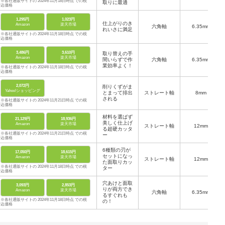
※各社通販サイトの 2024年11月18日時点 での税
取りに最適
込価格
1,295円
1,023円
仕上がりのき
Amazon
楽天市場
六角軸
6.35mm
れいさに満足
※各社通販サイトの 2024年11月18日時点 での税
込価格
3,486円
3,610円
取り替えの手
Amazon
楽天市場
間いらずで作
六角軸
6.35mm
業効率よく！
※各社通販サイトの 2024年11月18日時点 での税
込価格
2,072円
削りくずがま
Yahoo!ショッピング
とまって排出
ストレート軸
8mm
される
※各社通販サイトの 2024年11月21日時点 での税
込価格
材料を選ばず
21,129円
18,936円
美しく仕上げ
Amazon
楽天市場
ストレート軸
12mm
る超硬カッタ
※各社通販サイトの 2024年11月21日時点 での税
ー
込価格
6種類の刃が
17,050円
18,615円
セットになっ
Amazon
楽天市場
ストレート軸
12mm
た面取りカッ
※各社通販サイトの 2024年11月18日時点 での税
ター
込価格
穴あけと面取
3,093円
2,853円
りが両方でき
Amazon
楽天市場
六角軸
6.35mm
るすぐれも
※各社通販サイトの 2024年11月18日時点 での税
の！
込価格