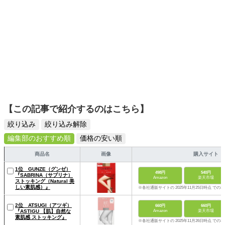
【この記事で紹介するのはこちら】
絞り込み
絞り込み解除
編集部のおすすめ順
価格の安い順
商品名
画像
購入サイト
1位 GUNZE（グンゼ）
498円
540円
『SABRINA（サブリナ）
Amazon
楽天市場
ストッキング（Natural 美
しい素肌感）』
※各社通販サイトの 2025年11月25日時点 での
2位 ATSUGI（アツギ）
660円
660円
『ASTIGU 【肌】自然な
Amazon
楽天市場
素肌感 ストッキング』
※各社通販サイトの 2025年11月26日時点 での