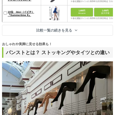
※各社通販サイトの 2025年11月25日時点 での
1,680円
1,430円
10位 ibici（イビチ）
Amazon
楽天市場
『Summertime 8』
※各社通販サイトの 2025年11月26日時点 での
比較一覧の続きを見る
おしゃれや美脚に見せる効果も！
パンストとは？ ストッキングやタイツとの違い