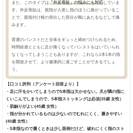
また、このタイプは
「外反母趾」の悩みにも対応
していま
す。外反母趾は、親指が人差し指のほうに曲がっているこ
とで、親指付け根の突出した部分が靴にあたるなどして痛
みます。
普通のパンストだと全体をギュッと締めつけられるため、
時間経過とともに足が痛くなってパンストをはいていられ
なくなってしまうこともありますが、これなら1本1本の指
を開放させて、より健康的に過ごすことができるでしょ
う。
【口コミ評判（アンケート回答より）】
・足に汗をかいてしまうので5本指は欠かせない。爪が隣の指に
くいこんでしまうので、5本指ストッキングは必須(35歳 女性）
・肌触りがよい(45歳 女性）
・指が分かれているものは少ないのでむれにくく、履きやすい
(40歳 女性）
・5本指なので履くときは少し面倒だけど、破れにくく指のスト