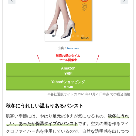
出典：
Amazon
毎日お得なタイム
セール開催中
Amazon
￥654
Yahoo!ショッピング
￥ 940
※各社通販サイトの 2025年11月25日時点 での税込価格
秋冬にうれしい温もりあるパンスト
肌寒い季節には、やはり足元の冷えが気になるもの。
秋冬にうれ
しい、あったか保温タイプのパンスト
です。空気の層を作るマイ
クロファイバー糸を使用しているので、自然な透明感を出しつつ