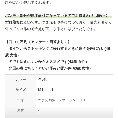
脚を暖かく包んでくれます。
パンティ部分が厚手設計になっているのでお腹まわりも暖かく、
ずれ落ちにくい
です。つま先も厚手になっており、足先も暖かく
保ってくれるので冷えが気になる方にはぴったりです。
【口コミ評判（アンケート回答より）】
・タイツからストッキングに移行するときに寒さを感じない(46
歳 女性）
・冬でも冷えにくいからオススメです(43歳 女性）
・北国の春にちょうどいい厚みと暖かさ(43歳 女性）
カラー
全3色
サイズ
M-L・L-LL
仕様
つま先補強、デオドラント加工
素材
-