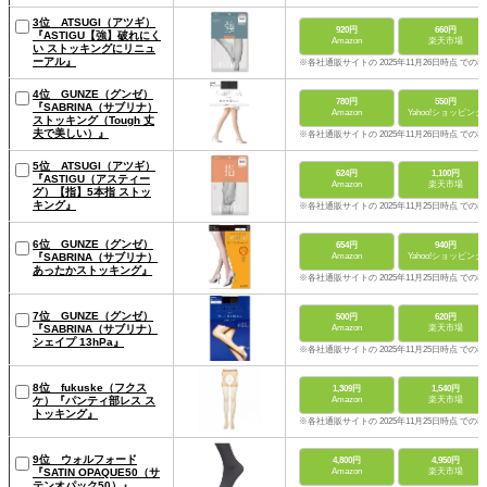
3位 ATSUGI（アツギ）
920円
660円
『ASTIGU【強】破れにく
Amazon
楽天市場
い ストッキングにリニュ
ーアル』
※各社通販サイトの 2025年11月26日時点 での
4位 GUNZE（グンゼ）
780円
550円
『SABRINA（サブリナ）
Amazon
Yahoo!ショッピング
ストッキング（Tough 丈
夫で美しい）』
※各社通販サイトの 2025年11月26日時点 での
5位 ATSUGI（アツギ）
624円
1,100円
『ASTIGU（アスティー
Amazon
楽天市場
グ）【指】5本指 ストッ
キング』
※各社通販サイトの 2025年11月25日時点 での
6位 GUNZE（グンゼ）
654円
940円
『SABRINA（サブリナ）
Amazon
Yahoo!ショッピング
あったかストッキング』
※各社通販サイトの 2025年11月25日時点 での
7位 GUNZE（グンゼ）
500円
620円
『SABRINA（サブリナ）
Amazon
楽天市場
シェイプ 13hPa』
※各社通販サイトの 2025年11月25日時点 での
8位 fukuske（フクス
1,309円
1,540円
ケ）『パンティ部レス ス
Amazon
楽天市場
トッキング』
※各社通販サイトの 2025年11月25日時点 での
9位 ウォルフォード
4,800円
4,950円
『SATIN OPAQUE50（サ
Amazon
楽天市場
テンオパック50）』