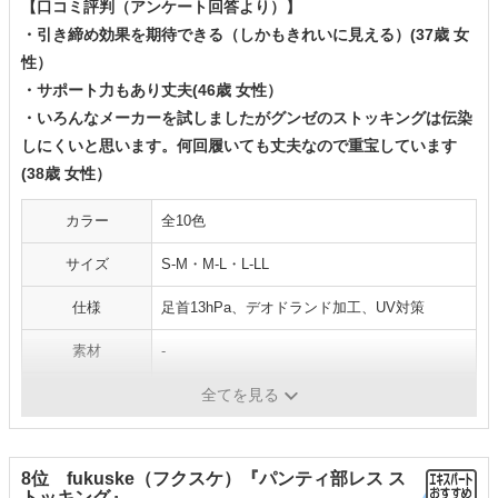
【口コミ評判（アンケート回答より）】
・引き締め効果を期待できる（しかもきれいに見える）(37歳 女
性）
・サポート力もあり丈夫(46歳 女性）
・いろんなメーカーを試しましたがグンゼのストッキングは伝染
しにくいと思います。何回履いても丈夫なので重宝しています
(38歳 女性）
カラー
全10色
サイズ
S-M・M-L・L-LL
仕様
足首13hPa、デオドランド加工、UV対策
素材
-
原産国
-
全てを見る
8位 fukuske（フクスケ）『パンティ部レス ス
トッキング』