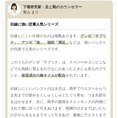
下着研究家・足と靴のカウンセラー
青山 まり
伝線に強い定番人気シリーズ
伝線しにくい仕様のものは複数あります。
グンゼ「サブリ
ナ」、アツギ「強」、福助「満足」
などは、強いパンスト
の代表で人気のシリーズです。
このうちのグンゼ「サブリナ」は、スーパーやコンビニな
どでも気軽に買えるのでなにかあったときにも安心のブラ
ンド。
保湿成分の椿オイルが配合
されています。
伝線しにくいパンストのはき方は、両手でウエストからつ
ま先までの部分をくしゅくしゅとたぐり寄せ、つま先部分
をはかせます。次に、両手の親指をストッキングの内側に
入れて脚に沿って引きあげます。両脚のひざまではいたら
ひざから太ももまでそっと引きあげ、最後にウエストまで