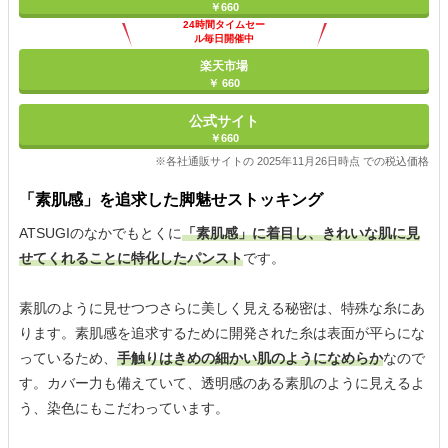
￥660
24時間タイムセー
ル毎日開催中
楽天市場
￥ 660
公式サイト
￥660
※各社通販サイトの 2025年11月26日時点 での税込価格
「素肌感」を追求した脚魅せストッキング
ATSUGIのなかでもとくに
「素肌感」に着目し、きれいな肌に見
せてくれることに特化したパンスト
です。
素肌のように見せつつさらに美しく見える秘密は、特殊な糸にあ
ります。素肌感を追求するために開発された糸は表面が平らにな
っているため、
手触りはきめの細かい肌のようになめらか
なので
す。カバー力も備えていて、透明感のある素肌のように見えるよ
う、染色にもこだわっています。