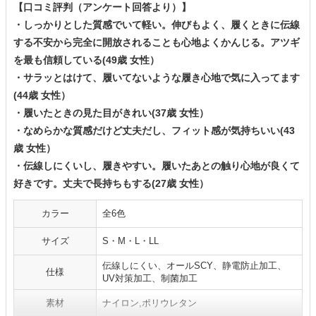
【口コミ評判（アンケート回答より）】
・しっかりとした質感でいて軽い。伸びもよく、履くときに伝線
する不安から完全に開放されることも心地よくかんじる。アツギ
を最も信頼している(49歳 女性）
・サラッとはけて、履いてないような履き心地で気に入ってます
(44歳 女性）
・履いたときの見た目がきれい(37歳 女性）
・なめらかな質感だけど丈夫だし、フィット感が気持ちいい(43
歳 女性）
・伝線しにくいし、履きやすい。履いたあとの触り心地が良くて
好きです。丈夫で長持ちもする(27歳 女性）
カラー
全6色
サイズ
S・M・L・LL
伝線しにくい、オールSCY、静電防止加工、
仕様
UV対策加工、制菌加工
素材
ナイロン,ポリウレタン