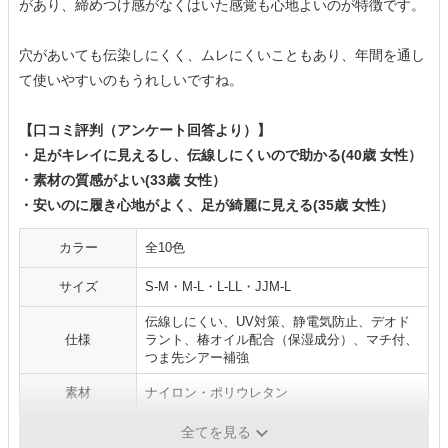
があり、締めつけ感がなくはいた感覚も心地よいのが特徴です。
穴があいても伝染しにくく、ムレにくいこともあり、年間を通し
て使いやすいのもうれしいですね。
【口コミ評判（アンケート回答より）】
・足がキレイに見えるし、伝線しにくいので助かる(40歳 女性）
・素材の質感がよい(33歳 女性）
・安いのに履き心地がよく、足が綺麗に見える(35歳 女性）
カラー
全10色
サイズ
S-M・M-L・L-LL・JJM-L
伝線しにくい、UV対策、静電気防止、デオド
仕様
ラント、椿オイル配合（保湿成分）、マチ付、
つま先シアー補強
素材
ナイロン・ポリウレタン
原産国
日本
全てを見る