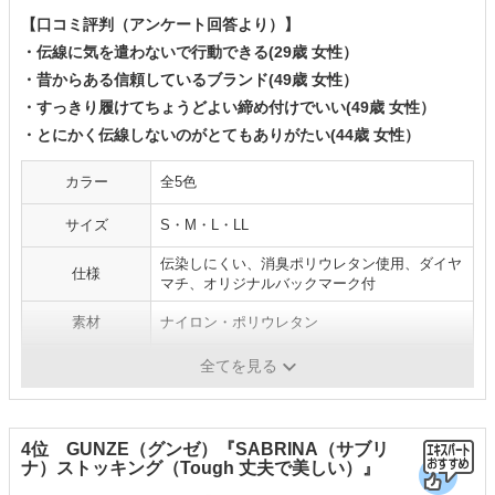
【口コミ評判（アンケート回答より）】
・伝線に気を遣わないで行動できる(29歳 女性）
・昔からある信頼しているブランド(49歳 女性）
・すっきり履けてちょうどよい締め付けでいい(49歳 女性）
・とにかく伝線しないのがとてもありがたい(44歳 女性）
カラー
全5色
サイズ
S・M・L・LL
伝染しにくい、消臭ポリウレタン使用、ダイヤ
仕様
マチ、オリジナルバックマーク付
素材
ナイロン・ポリウレタン
原産国
日本
全てを見る
4位 GUNZE（グンゼ）『SABRINA（サブリ
ナ）ストッキング（Tough 丈夫で美しい）』