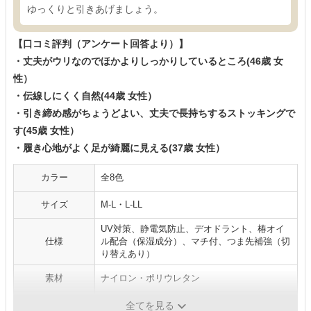
ゆっくりと引きあげましょう。
【口コミ評判（アンケート回答より）】
・丈夫がウリなのでほかよりしっかりしているところ(46歳 女
性）
・伝線しにくく自然(44歳 女性）
・引き締め感がちょうどよい、丈夫で長持ちするストッキングで
す(45歳 女性）
・履き心地がよく足が綺麗に見える(37歳 女性）
カラー
全8色
サイズ
M-L・L-LL
UV対策、静電気防止、デオドラント、椿オイ
仕様
ル配合（保湿成分）、マチ付、つま先補強（切
り替えあり）
素材
ナイロン・ポリウレタン
原産国
日本
全てを見る