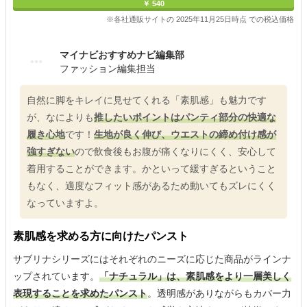
￥ 540
※各社通販サイトの 2025年11月25日時点 での税込価格
マイナビおすすめナビ編集部
ファッション編集担当
自然に脚をキレイに見せてくれる「素肌感」も魅力です
が、なによりも
推したいポイントはパンティ部分の快適な
履き心地
です！
生地が良く伸び、ウエストの締め付け感が
強すぎない
ので飲食後もお腹が痛くなりにくく、安心して
着用することができます。かといって緩すぎるということ
もなく、適度なフィット感があるため動いてもズレにくく
なっていますよ。
素肌感を求める方に向けたパンスト
サブリナシリーズにはそれぞれのニーズに応じた商品がラインナ
ップされています。
「ナチュラル」は、素肌感をより一層美しく
表現することを求めたパンスト
。透明感がありながらもカバー力