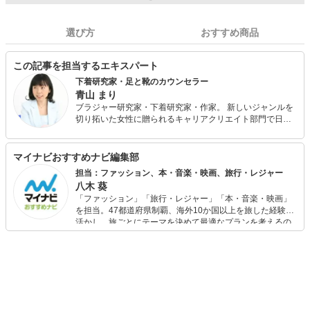
選び方
おすすめ商品
この記事を担当するエキスパート
下着研究家・足と靴のカウンセラー
青山 まり
ブラジャー研究家・下着研究家・作家。 新しいジャンルを
切り拓いた女性に贈られるキャリアクリエイト部門で日経
WOMAN「ウーマン・オブ・ザ・イヤー2005」受賞。 消費
者の立場で活動している。新聞・雑誌・講演・テレビ出演
多数。著書に『ブラの本。』（サンマーク出版）『着るだ
マイナビおすすめナビ編集部
けダイエット』（東邦出版）ほか多数。 また、2014年に足
担当：ファッション、本・音楽・映画、旅行・レジャー
の怪我をしたことがきっかけで足と靴の研究を始める。フ
八木 葵
ットケアの専門スクールに通い、フットケアアドバイザー
「ファッション」「旅行・レジャー」「本・音楽・映画」
とシューフィット、中敷き調整の技術を身につける。 その
を担当。47都道府県制覇、海外10か国以上を旅した経験を
後、靴工房と靴専門店にて経験を積み、現在「足と靴のカ
活かし、旅ごとにテーマを決めて最適なプランを考えるの
ウンセラー」としても活動中。
が得意。また、アパレルショップでの販売経験もあり。誰
でも手軽に楽しめるプチプラとトレンドを取り入れたコー
ディネートを提案します。本や映画から受けたインスピレ
ーションを日常や仕事に活かすことを大切にし、記事では
そんな視点から選んだおすすめ作品やアイテムを紹介しま
す。