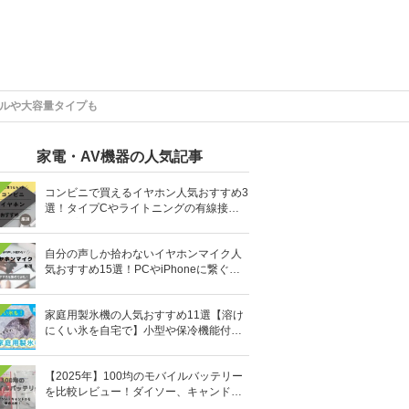
ブルや大容量タイプも
家電・AV機器の人気記事
コンビニで買えるイヤホン人気おすすめ3
選！タイプCやライトニングの有線接続
タイプも
自分の声しか拾わないイヤホンマイク人
気おすすめ15選！PCやiPhoneに繋ぐ有
線など
家庭用製氷機の人気おすすめ11選【溶け
にくい氷を自宅で】小型や保冷機能付き
も
【2025年】100均のモバイルバッテリー
を比較レビュー！ダイソー、キャンドゥ
どっちがいい？