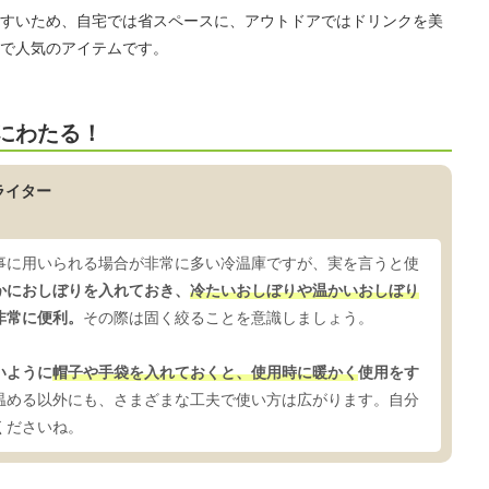
すいため、自宅では省スペースに、アウトドアではドリンクを美
で人気のアイテムです。
にわたる！
ライター
事に用いられる場合が非常に多い冷温庫ですが、実を言うと使
かにおしぼりを入れておき、
冷たいおしぼりや温かいおしぼり
非常に便利。
その際は固く絞ることを意識しましょう。
いように
帽子や手袋を入れておくと、使用時に暖かく
使用をす
温める以外にも、さまざまな工夫で使い方は広がります。自分
くださいね。