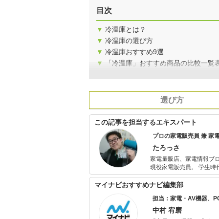
目次
▼
冷温庫とは？
▼
冷温庫の選び方
▼
冷温庫おすすめ9選
▼
「冷温庫」おすすめ商品の比較一覧
選び方
この記事を担当するエキスパート
プロの家電販売員 兼 家電
たろっさ
家電量販店、家電情報ブ
現役家電販売員。 学生時代から家電に対する並々ならぬ興味を持ち、アルバイトを経てそのまま家電
量販店の道へと進んで15年弱。 個人で年間2億円を売り上げ、数々の法人内コン
た経験を持っています。 家電アドバイザーの資格を有し、家電と名の付く物全てに精通しています。
マイナビおすすめナビ編集部
家電で分からないことはありません。 現在は家電ライターの業務も
担当：家電・AV機器、
電に巡り会える機会の提
中村 宥磨