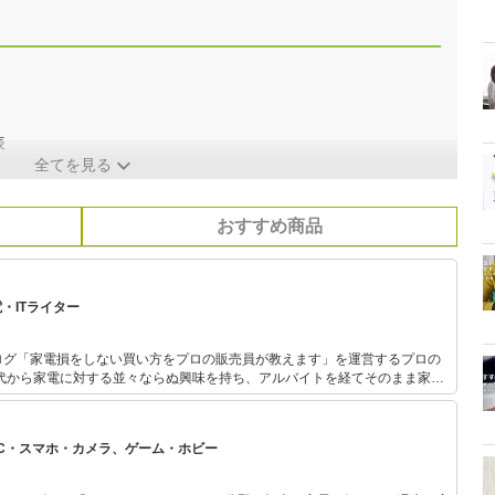
表
全てを見る
おすすめ商品
・ITライター
ログ「家電損をしない買い方をプロの販売員が教えます」を運営するプロの
テスト等で表彰され
通して「全ての人が平等に良い家
PC・スマホ・カメラ、ゲーム・ホビー
供」に尽力しています。