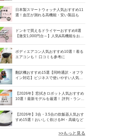
日本製スマートウォッチ人気おすすめ11
選！血圧が測れる高機能・安い製品も
ドンキで買えるドライヤーおすすめ8選
【激安1,000円台～】人気&高機能をお得
にゲット！
ボディエアコン人気おすすめ10選！着る
エアコンも！ 口コミも参考に
翻訳機おすすめ15選【同時通訳・オフラ
イン対応】ビジネスで使いやすい人気の
イヤホン型も
【2026年】窓拭きロボット人気おすすめ
10選！最新モデルを厳選！ 評判・ランキ
ングも
0
【2026年】3合・3.5合の炊飯器人気おす
すめ15選！おいしく炊けるIH・高級など
>>もっと見る