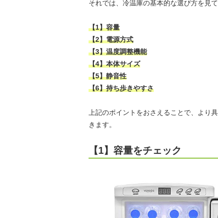
それでは、冷温庫の基本的な選び方を見て
【1】容量
【2】電源方式
【3】温度調整機能
【4】本体サイズ
【5】静音性
【6】持ち歩きやすさ
上記のポイントをおさえることで、より具
きます。
【1】容量をチェック