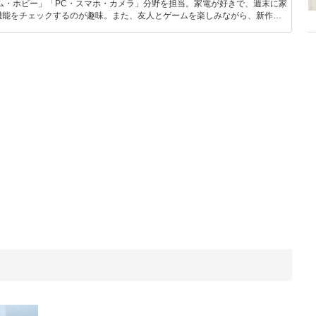
ム・ホビー」「PC・スマホ・カメラ」分野を担当。家電が好きで、週末に家
機能をチェックするのが趣味。また、友人とゲームを楽しみながら、新作タ
いち早くキャッチ。記事を通して、生活の質を底上げしてくれるスタイリッ
、みんなで楽しめるゲームを発信していきます！