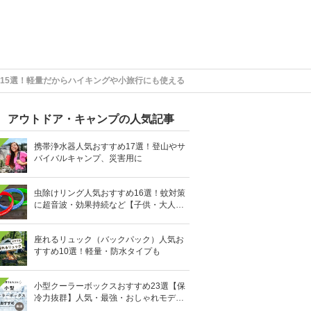
15選！軽量だからハイキングや小旅行にも使える
アウトドア・キャンプの人気記事
携帯浄水器人気おすすめ17選！登山やサ
バイバルキャンプ、災害用に
虫除けリング人気おすすめ16選！蚊対策
に超音波・効果持続など【子供・大人用
も】
座れるリュック（バックパック）人気お
すすめ10選！軽量・防水タイプも
小型クーラーボックスおすすめ23選【保
冷力抜群】人気・最強・おしゃれモデル
も