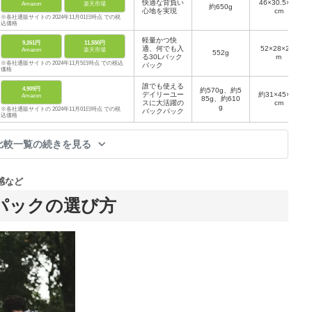
快適な背負い
46×30.5×19
Amazon
楽天市場
約650g
心地を実現
cm
※各社通販サイトの 2024年11月01日時点 での税
込価格
軽量かつ快
9,261円
11,550円
適、何でも入
52×28×22c
Amazon
楽天市場
552g
る30Lバック
m
※各社通販サイトの 2024年11月5日時点 での税込
パック
価格
誰でも使える
4,909円
約570g、約5
デイリーユー
約31×45×20
Amazon
85g、約610
スに大活躍の
cm
g
※各社通販サイトの 2024年11月01日時点 での税
バックパック
込価格
比較一覧の続きを見る
感など
パックの選び方