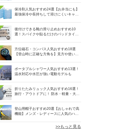
保冷剤人気おすすめ24選【お弁当にも】
最強保冷や長持ちして溶けにくいキャン
プ用も
後付けできる靴の滑り止めおすすめ10
選！スパイクや貼るだけのパッドタイプ
も
方位磁石・コンパス人気おすすめ18選
【登山時に正確な方角を】見方や使い方
も
ポータブルシャワー人気おすすめ13選！
温水対応や水圧が強い電動モデルも
折りたたみリュック人気おすすめ16選！
旅行・アウトドアに！ 防水・軽量・大容
量タイプも
0
登山用帽子おすすめ20選【おしゃれで高
機能】メンズ・レディースに人気のハッ
トも
>>もっと見る