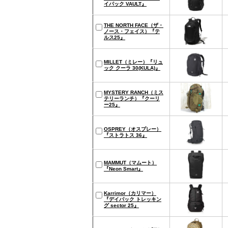
イパック VAULT』
THE NORTH FACE（ザ・
ノース・フェイス）『テ
ルス25』
MILLET（ミレー）『リュ
ック クーラ 30(KULA)』
MYSTERY RANCH（ミス
テリーランチ）『クーリ
ー25』
OSPREY（オスプレー）
『ストラトス 36』
MAMMUT（マムート）
『Neon Smart』
Karrimor（カリマー）
『デイパック トレッキン
グ sector 25』