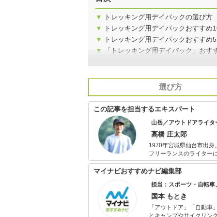
▼
トレッキング用デイパックの選び方
▼
トレッキング用デイパックおすすめ1
▼
トレッキング用デイパックおすすめ
▼
「トレッキング用デイパック」おす
選び方
この記事を担当するエキスパート
山岳／アウトドアライタ
高橋 庄太郎
1970年宮城県仙台市出身
フリーランスのライター
本』（山と渓谷社）など
ドアメーカー各社とのコラ
マイナビおすすめナビ編集部
にも取り組んでいる。
担当：スポーツ・自転車
国本 もとき
「アウトドア」「自動車
とキャンプやサイクリン