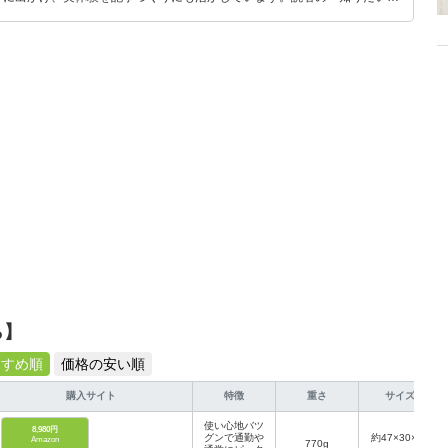
とをモットーに、信頼できるコンテンツ制作に努めています。
ら】
すすめ順
価格の安い順
購入サイト
特徴
重さ
サイズ
使い心地バツ
8,980円
グンで通勤や
約47×30×15
Amazon
770g