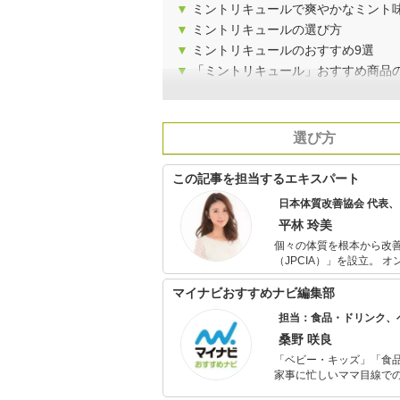
▼
ミントリキュールで爽やかなミント
▼
ミントリキュールの選び方
▼
ミントリキュールのおすすめ9選
▼
「ミントリキュール」おすすめ商品
選び方
この記事を担当するエキスパート
日本体質改善協会 代表
平林 玲美
個々の体質を根本から改
（JPCIA）」を設立。 オンラインによる個別指導の他、パーソナルジムやエステサロンと提携し、体
質改善を目的とする食事指導を行う。 また、各種メディアにて食に
ら取り入れられる簡単ダイエット・
マイナビおすすめナビ編集部
食の親善大使「第4回食
担当：食品・ドリンク、
桑野 咲良
「ベビー・キッズ」「食
家事に忙しいママ目線で
ックスタイムを楽しむた