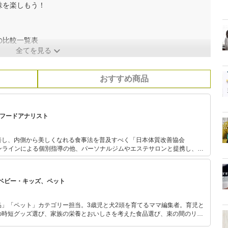
味を楽しもう！
の比較一覧表
全てを見る
おすすめ商品
、フードアナリスト
善し、内側から美しくなれる食事法を普及すべく「日本体質改善協会
まつわる美容・健康情報や今日か
体質改善メソッドを発信している。 フードアナリスト協会主催・
のなでしこ」グランプリ受賞。
ベビー・キッズ、ペット
品」「ペット」カテゴリー担当。3歳児と犬2頭を育てるママ編集者。育児と
の時短グッズ選び、家族の栄養とおいしさを考えた食品選び、束の間のリラ
めのスイーツ選びに自信あり。鋭い目線で商品を見極め、少しでも日々の生