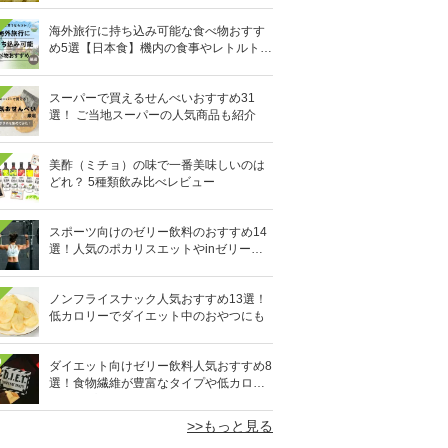
海外旅行に持ち込み可能な食べ物おすす
め5選【日本食】機内の食事やレトルト食
品など
スーパーで買えるせんべいおすすめ31
選！ ご当地スーパーの人気商品も紹介
美酢（ミチョ）の味で一番美味しいのは
どれ？ 5種類飲み比べレビュー
スポーツ向けのゼリー飲料のおすすめ14
選！人気のポカリスエットやinゼリーな
ど
ノンフライスナック人気おすすめ13選！
低カロリーでダイエット中のおやつにも
0
ダイエット向けゼリー飲料人気おすすめ8
選！食物繊維が豊富なタイプや低カロリ
ータイプなど
>>もっと見る