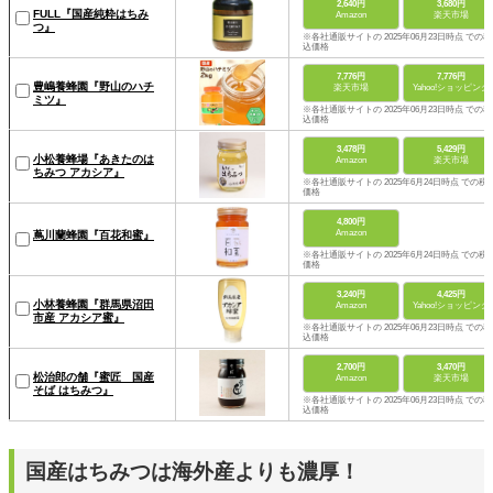
2,640円
3,680円
FULL『国産純粋はちみ
Amazon
楽天市場
つ』
※各社通販サイトの 2025年06月23日時点 での税
込価格
7,776円
7,776円
豊嶋養蜂園『野山のハチ
楽天市場
Yahoo!ショッピング
ミツ』
※各社通販サイトの 2025年06月23日時点 での税
込価格
3,478円
5,429円
小松養蜂場『あきたのは
Amazon
楽天市場
ちみつ アカシア』
※各社通販サイトの 2025年6月24日時点 での税
価格
4,800円
Amazon
蔦川蘭蜂園『百花和蜜』
※各社通販サイトの 2025年6月24日時点 での税
価格
3,240円
4,425円
小林養蜂園『群馬県沼田
Amazon
Yahoo!ショッピング
市産 アカシア蜜』
※各社通販サイトの 2025年06月23日時点 での税
込価格
2,700円
3,470円
松治郎の舗『蜜匠 国産
Amazon
楽天市場
そば はちみつ』
※各社通販サイトの 2025年06月23日時点 での税
込価格
国産はちみつは海外産よりも濃厚！