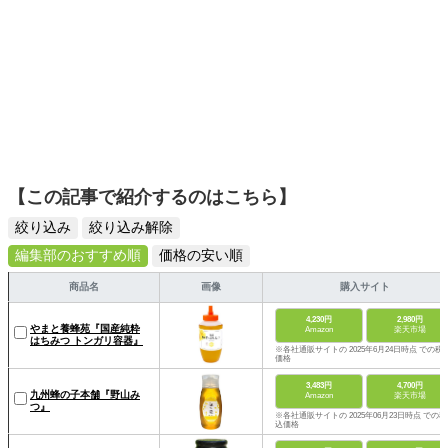
【この記事で紹介するのはこちら】
絞り込み
絞り込み解除
編集部のおすすめ順
価格の安い順
商品名
画像
購入サイト
4,230円
2,980円
やまと養蜂苑『国産純粋
Amazon
楽天市場
はちみつ トンガリ容器』
※各社通販サイトの 2025年6月24日時点 での税
価格
3,483円
4,700円
九州蜂の子本舗『野山み
Amazon
楽天市場
つ』
※各社通販サイトの 2025年06月23日時点 での税
込価格