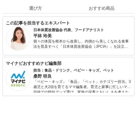
選び方
おすすめ商品
この記事を担当するエキスパート
日本体質改善協会 代表、フードアナリスト
平林 玲美
個々の体質を根本から改善し、内側から美しくなれる食事
法を普及すべく「日本体質改善協会（JPCIA）」を設立。
オンラインによる個別指導の他、パーソナルジムやエステ
サロンと提携し、体質改善を目的とする食事指導を行う。
また、各種メディアにて食にまつわる美容・健康情報や今
マイナビおすすめナビ編集部
日から取り入れられる簡単ダイエット・体質改善メソッド
担当：食品・ドリンク、ベビー・キッズ、ペット
を発信している。 フードアナリスト協会主催・食の親善大
桑野 咲良
使「第4回食のなでしこ」グランプリ受賞。
「ベビー・キッズ」「食品」「ペット」カテゴリー担当。3
歳児と犬2頭を育てるママ編集者。育児と家事に忙しいママ
目線での時短グッズ選び、家族の栄養とおいしさを考えた
食品選び、束の間のリラックスタイムを楽しむためのスイ
ーツ選びに自信あり。鋭い目線で商品を見極め、少しでも
日々の生活が豊かになるものを紹介します。