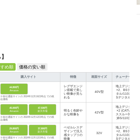
ら】
すすめ順
価格の安い順
購入サイト
特徴
画面サイズ
チューナー数
レグザエンジ
地上デジタル
44,800円
ン搭載で美し
×2、BSデジ
Amazon
40V型
い映像が見ら
タル/110度C
※各社通販サイトの 2024年12月16日時点 での税
れる
Sデジタル×2
込価格
など
地上デジタル
45,000円
47,530円
明るく色鮮や
×2 (CATVパ
Amazon
楽天市場
42V型
かな映像を
ススルー対応
※各社通販サイトの 2024年12月12日時点 での税
)BS/110度C
込価格
Sデジタル×2
ベゼルレスデ
地上デジタル
29,800円
37,800円
ザインで没入
×2、BSデジ
Amazon
楽天市場
32V
感タップリの
タル/110度C
※各社通販サイトの 2024年12月12日時点 での税
映像
Sデジタル×2