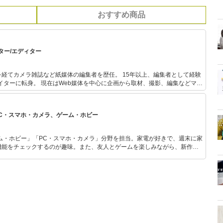
おすすめ商品
ター/エディター
経てカメラ雑誌など紙媒体の編集者を歴任。 15年以上、編集者として経験
ライターに転身。 現在はWeb媒体を中心に企画から取材、撮影、編集などマル
ルはカメラ・写真、ガジェット全般。 著作に『「ボカロP」になる本』（工
ク二階堂」名義）がある。
PC・スマホ・カメラ、ゲーム・ホビー
ム・ホビー」「PC・スマホ・カメラ」分野を担当。家電が好きで、週末に家
機能をチェックするのが趣味。また、友人とゲームを楽しみながら、新作タ
いち早くキャッチ。記事を通して、生活の質を底上げしてくれるスタイリッ
、みんなで楽しめるゲームを発信していきます！