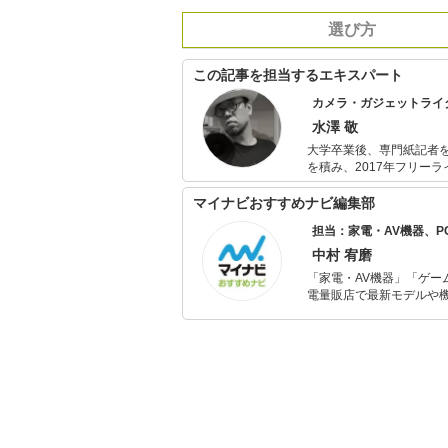
選び方
この記事を担当するエキスパート
カメラ・ガジェットライ
水澤 敬
大学卒業後、専門紙記者を
を積み、2017年フリー
チに活動中。 得意ジャン
学社・ペンネーム「タッ
マイナビおすすめナビ編集部
担当：家電・AV機器、
中村 宥磨
「家電・AV機器」「ゲー
電量販店で最新モデルや
イトルやイベント情報も
シュで使いやすい家電や