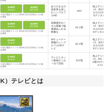
込価格
など
ありのままの
地上デジタル
39,980円
38,800円
色彩美を楽し
×2、BSデジ
Amazon
楽天市場
40V
むシンプルフ
タル/110度C
※各社通販サイトの 2024年12月12日時点 での税
ルHD
Sデジタル✕
込価格
2など
高輝度IPSパ
地上デジタル
32,980円
32,980円
ネル搭載で臨
×2、BSデジ
Amazon
楽天市場
43 V型
場感あふれる
タル/110度C
※各社通販サイトの 2024年12月16日時点 での税
映像を
Sデジタル×2
込価格
など
Wチューナー
地上デジタル
23,000円
搭載のシンプ
×2、BSデジ
Amazon
40 V型
ルフルHDテ
タル/110度C
※各社通販サイトの 2024年12月12日時点 での税
レビ
Sデジタル×2
込価格
など
地上デジタル
27,400円
テレビとネッ
×2、BS・11
Amazon
ト動画がこれ
32V型
0度CSデジタ
一台で完結
※各社通販サイトの 2024年12月12日時点 での税
ル×2
込価格
2K）テレビとは