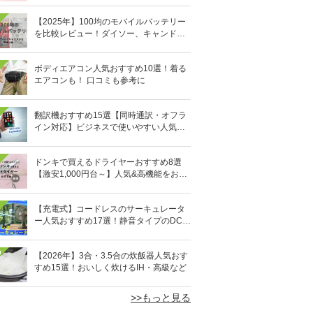
【2025年】100均のモバイルバッテリー
を比較レビュー！ダイソー、キャンドゥ
どっちがいい？
ボディエアコン人気おすすめ10選！着る
エアコンも！ 口コミも参考に
翻訳機おすすめ15選【同時通訳・オフラ
イン対応】ビジネスで使いやすい人気の
イヤホン型も
ドンキで買えるドライヤーおすすめ8選
【激安1,000円台～】人気&高機能をお得
にゲット！
【充電式】コードレスのサーキュレータ
ー人気おすすめ17選！静音タイプのDCモ
ーターも
0
【2026年】3合・3.5合の炊飯器人気おす
すめ15選！おいしく炊けるIH・高級など
>>もっと見る