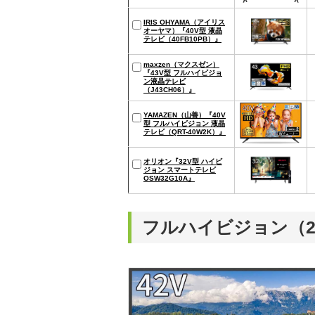
IRIS OHYAMA（アイリス
オーヤマ）『40V型 液晶
テレビ（40FB10PB）』
maxzen（マクスゼン）
『43V型 フルハイビジョ
ン液晶テレビ
（J43CH06）』
YAMAZEN（山善）『40V
型 フルハイビジョン 液晶
テレビ（QRT-40W2K）』
オリオン『32V型 ハイビ
ジョン スマートテレビ
OSW32G10A』
フルハイビジョン（