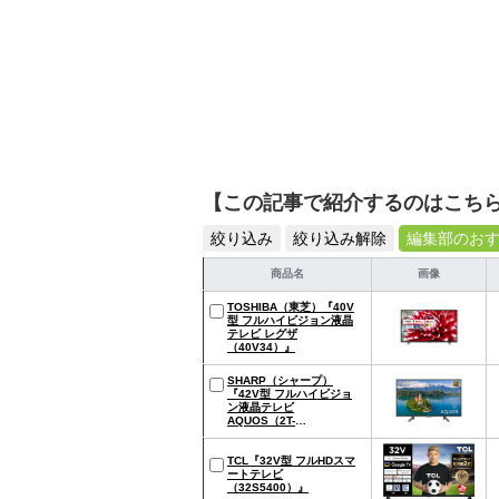
【この記事で紹介するのはこち
絞り込み
絞り込み解除
編集部のお
商品名
画像
TOSHIBA（東芝）『40V
型 フルハイビジョン液晶
テレビ レグザ
（40V34）』
SHARP（シャープ）
『42V型 フルハイビジョ
ン液晶テレビ
AQUOS（2T-
C42BE1）』
TCL『32V型 フルHDスマ
ートテレビ
（32S5400）』