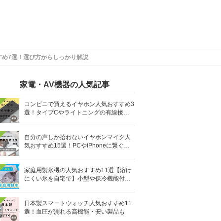
すめ7選！選び方からしっかり解説
家電・AV機器の人気記事
コンビニで買えるイヤホン人気おすすめ3
選！タイプCやライトニングの有線接続
タイプも
自分の声しか拾わないイヤホンマイク人
気おすすめ15選！PCやiPhoneに繋ぐ有
線など
家庭用製氷機の人気おすすめ11選【溶け
にくい氷を自宅で】小型や保冷機能付き
も
日本製スマートウォッチ人気おすすめ11
選！血圧が測れる高機能・安い製品も