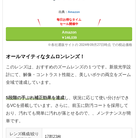
出典：
Amazon
毎日お得なタイム
セール開催中
Amazon
￥146,039
※各社通販サイトの 2024年09月27日時点 での税込価格
オールマイティなタムロンレンズ！
このレンズは、おすすめのズームレンズの１つです。新規光学設
計にて、解像・コントラスト性能と、美しいボケの両立をズーム
全域で達成しています。
5段階の手ぶれ補正効果を達成
し、状況に応じて使い分けができ
るVCを搭載しています。さらに、前玉に防汚コートを採用して
おり、汚れても簡単に汚れが落とせるので、、メンテナンスが簡
単です。
レンズ構成/絞り
17郡23枚