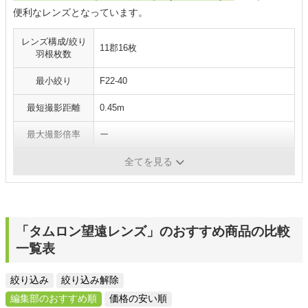
便利なレンズとなっています。
レンズ構成/絞り
11郡16枚
羽根枚数
最小絞り
F22-40
最短撮影距離
0.45m
最大撮影倍率
ー
フィルター径
72mm
全てを見る
「タムロン望遠レンズ」のおすすめ商品の比較
一覧表
絞り込み
絞り込み解除
編集部のおすすめ順
価格の安い順