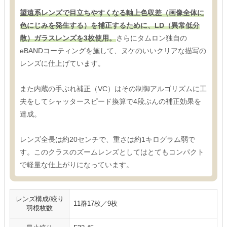
望遠系レンズで目立ちやすくなる軸上色収差（画像全体に
色にじみを発生する）を補正するために、LD（異常低分
散）ガラスレンズを3枚使用。
さらにタムロン独自の
eBANDコーティングを施して、ヌケのいいクリアな描写の
レンズに仕上げています。
また内蔵の手ぶれ補正（VC）はその制御アルゴリズムに工
夫をしてシャッタースピード換算で4段ぶんの補正効果を
達成。
レンズ全長は約20センチで、重さは約1キログラム弱で
す。このクラスのズームレンズとしてはとてもコンパクト
で軽量な仕上がりになっています。
レンズ構成/絞り
11群17枚／9枚
羽根枚数