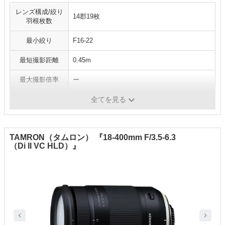
レンズ構成/絞り
14郡19枚
羽根枚数
最小絞り
F16-22
最短撮影距離
0.45m
最大撮影倍率
ー
フィルター径
77mm
全てを見る
TAMRON（タムロン） 『18-400mm F/3.5-6.3
（Di II VC HLD）』