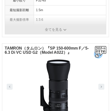
最小絞り
F32-45
最短撮影距離
1.5m
最大撮影倍率
1:3.6
フィルター径
φ67
全てを見る
TAMRON（タムロン）『SP 150-600mm F／5-
6.3 Di VC USD G2（Model A022）』