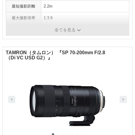
最短撮影距離
2.2m
最大撮影倍率
1:3.9
フィルター径
φ95
全てを見る
TAMRON（タムロン） 『SP 70-200mm F/2.8
（Di VC USD G2）』