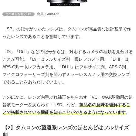
出典：Amazon
この商品を見る
「SP」の記号がついたレンズは、タムロンが高品質な設計基準で作
ったレンズであることを意味しています。
「Di」「Di II」などの記号からは、対応するカメラの種類を見分ける
ことが可能。「Di」はフルサイズ判一眼レフカメラ用、「Di II」は
APS-C判一眼レフカメラ用、「Di III」はフルサイズ判、APS-C判、
マイクロフォーサーズ判を問わずミラーレスカメラ用の交換レンズ
であることをあらわしています。
このほかに、レンズ内手ぶれ補正をあらわす「VC」やAF駆動用の超
音波モーターをあらわす「USD」など、
製品名の意味を理解するこ
とで搭載されている機能を知ることができるようになっています
。
【2】タムロンの望遠系レンズのほとんどはフルサイズ
判