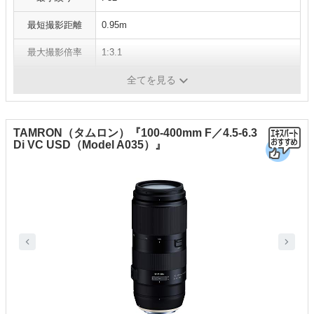
最短撮影距離
0.95m
最大撮影倍率
1:3.1
フィルター径
φ67
全てを見る
TAMRON（タムロン）『100-400mm F／4.5-6.3
Di VC USD（Model A035）』