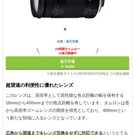
出典：
楽天市場
24時間タイムセー
ル毎日開催中
楽天市場
￥ 78,800
※各社通販サイトの 2024年09月27日時点 での税込価格
超望遠の利便性に優れたレンズ
このレンズは、高倍率として高性能な焦点距離の幅を保有する
18mmから400mmまでの焦点距離を有しています。タムロンは昔
から高倍率ズームレンズの開発を得意としており、400mmとい
う新たな領域に入るレンズとなっています。
広角から望遠までをレンズ交換をせずに対応できる
というとても