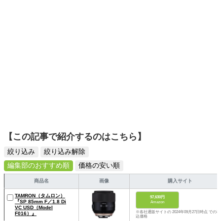
ームを発信していきます！
【この記事で紹介するのはこちら】
絞り込み
絞り込み解除
編集部のおすすめ順
価格の安い順
商品名
画像
購入サイト
TAMRON（タムロン）
97,630円
『SP 85mm F／1.8 Di
Amazon
VC USD（Model
※各社通販サイトの 2024年09月27日時点 での税
F016）』
込価格