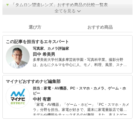
▼
「タムロン望遠レンズ」おすすめ商品の比較一覧表
全てを見る
選び方
おすすめ商品
この記事を担当するエキスパート
写真家、カメラ評論家
田中 希美男
多摩美術大学付属多摩芸術学園・写真科卒業。撮影分野
は、おもにクルマを中心に人、モノ、料理、風景、スナッ
プ、ファッション、ドキュメントなど被写体を問わない。
ほかに、カメラ雑誌などに新型カメラやレンズのテストの
レポート、撮影技法などの解説をする。
マイナビおすすめナビ編集部
担当：家電・AV機器、PC・スマホ・カメラ、ゲーム・ホ
ビー
中村 宥磨
「家電・AV機器」「ゲーム・ホビー」「PC・スマホ・カメ
ラ」分野を担当。家電が好きで、週末に家電量販店で最新
モデルや機能をチェックするのが趣味。また、友人とゲー
ムを楽しみながら、新作タイトルやイベント情報もいち早
くキャッチ。記事を通して、生活の質を底上げしてくれる
スタイリッシュで使いやすい家電や、みんなで楽しめるゲ