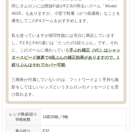
同じタムロンには開放F値がF2.8の明るいズーム「Model
A025」もありますが、小型で軽量（かつ低価格）なことを
優先してこのF4ズームをおすすめします。
私も使っていますが描写性能には充分に満足しています
し、F2.8とF4の違いは「たったの1絞りぶん」です。それ
に、このズームに備わっている
手ぶれ補正（VC）はシャッ
タースピード換算で4段ぶんの補正効果がありますので、1
絞りぶんはそれでカバー可能
。
三脚座が付属していないのは、フットワークよく手持ち撮
影をしてほしいレンズというタムロンのメッセージとも受
け取れます。
レンズ構成/絞り
14群20枚／9枚
羽根枚数
最小絞り
F32