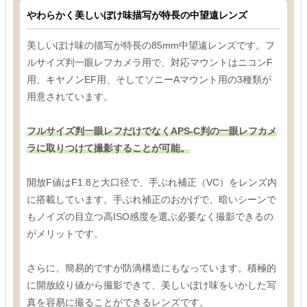
やわらかく美しいぼけ味描写が特長の中望遠レンズ
美しいぼけ味の描写が特長の85mm中望遠レンズです。フ
ルサイズ判一眼レフカメラ用で、対応マウントはニコンF
用、キヤノンEF用、そしてソニーAマウント用の3種類が
用意されています。
フルサイズ判一眼レフだけでなくAPS-C判の一眼レフカメ
ラに取りつけて撮影することが可能。
開放F値はF1.8と大口径で、手ぶれ補正（VC）をレンズ内
に搭載しています。手ぶれ補正のおかげで、暗いシーンで
もノイズの目立つ高ISO感度を選ぶ必要なく撮影できるの
がメリットです。
さらに、簡易的ですが防滴構造にもなっています。積極的
に開放絞り値から撮影できて、美しいぼけ味をいかした写
真を容易に撮ることができるレンズです。