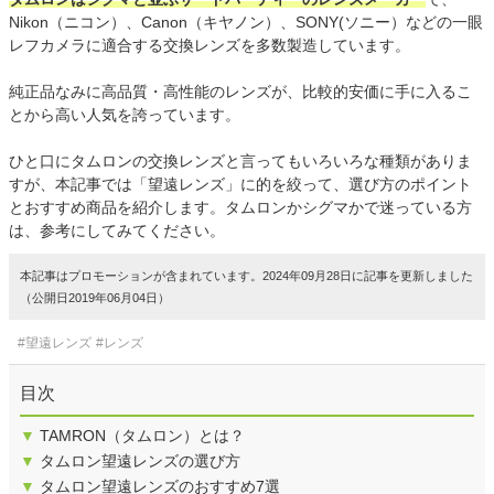
Nikon（ニコン）、Canon（キヤノン）、SONY(ソニー）などの一眼
レフカメラに適合する交換レンズを多数製造しています。
純正品なみに高品質・高性能のレンズが、比較的安価に手に入るこ
とから高い人気を誇っています。
ひと口にタムロンの交換レンズと言ってもいろいろな種類がありま
すが、本記事では「望遠レンズ」に的を絞って、選び方のポイント
とおすすめ商品を紹介します。タムロンかシグマかで迷っている方
は、参考にしてみてください。
本記事はプロモーションが含まれています。2024年09月28日に記事を更新しました
（公開日2019年06月04日）
#望遠レンズ
#レンズ
目次
▼
TAMRON（タムロン）とは？
▼
タムロン望遠レンズの選び方
▼
タムロン望遠レンズのおすすめ7選