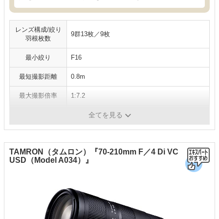
レンズ構成/絞り
9群13枚／9枚
羽根枚数
最小絞り
F16
最短撮影距離
0.8m
最大撮影倍率
1:7.2
フィルター径
φ67
全てを見る
TAMRON（タムロン）『70-210mm F／4 Di VC
USD（Model A034）』