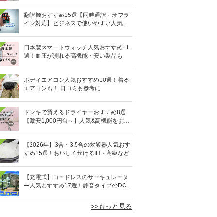
翻訳機おすすめ15選【同時通訳・オフラ
イン対応】ビジネスで使いやすい人気の
イヤホン型も
日本製スマートウォッチ人気おすすめ11
選！血圧が測れる高機能・安い製品も
ボディエアコン人気おすすめ10選！着る
エアコンも！ 口コミも参考に
ドンキで買えるドライヤーおすすめ8選
【激安1,000円台～】人気&高機能をお得
にゲット！
【2026年】3合・3.5合の炊飯器人気おす
すめ15選！おいしく炊けるIH・高級など
0
【充電式】コードレスのサーキュレータ
ー人気おすすめ17選！静音タイプのDCモ
ーターも
>>もっと見る