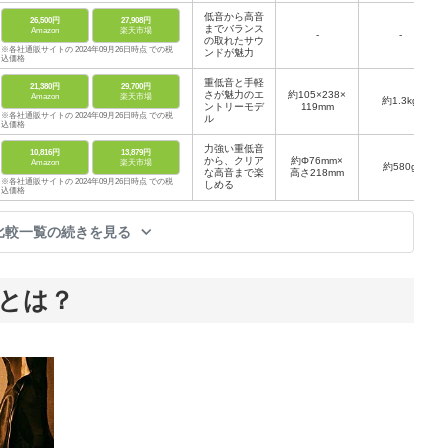
低音から高音
26,500円
27,908円
までバランス
Amazon
楽天市場
-
-
の取れたサウ
※各社通販サイトの 2024年09月26日時点 での税
ンドが魅力
込価格
重低音と手軽
21,380円
29,700円
さが魅力のエ
約105×238×
Amazon
楽天市場
約1.3kg
ントリーモデ
119mm
※各社通販サイトの 2024年09月26日時点 での税
ル
込価格
力強い重低音
10,816円
13,879円
から、クリア
約Φ76mm×
Amazon
楽天市場
約580g
な高音まで楽
高さ218mm
※各社通販サイトの 2024年09月26日時点 での税
しめる
込価格
比較一覧の続きを見る
ーとは？