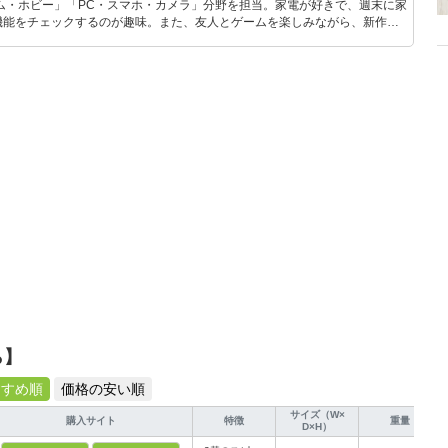
ム・ホビー」「PC・スマホ・カメラ」分野を担当。家電が好きで、週末に家
機能をチェックするのが趣味。また、友人とゲームを楽しみながら、新作タ
いち早くキャッチ。記事を通して、生活の質を底上げしてくれるスタイリッ
、みんなで楽しめるゲームを発信していきます！
ら】
すすめ順
価格の安い順
サイズ（W×
購入サイト
特徴
重量
D×H）