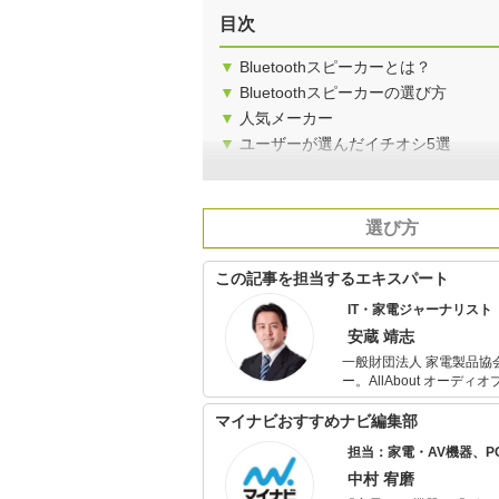
目次
▼
Bluetoothスピーカーとは？
▼
Bluetoothスピーカーの選び方
▼
人気メーカー
▼
ユーザーが選んだイチオシ5選
選び方
この記事を担当するエキスパート
IT・家電ジャーナリスト
安蔵 靖志
一般財団法人 家電製品協
ー。AllAbout オーディオプレ
ビ』『日経ネットブレーン
ジタル家電や生活家電に
マイナビおすすめナビ編集部
オ、新聞、雑誌など多数のメディアに出演。 KBCラジオ
担当：家電・AV機器、
か、ラジオ番組の家電製
中村 宥磨