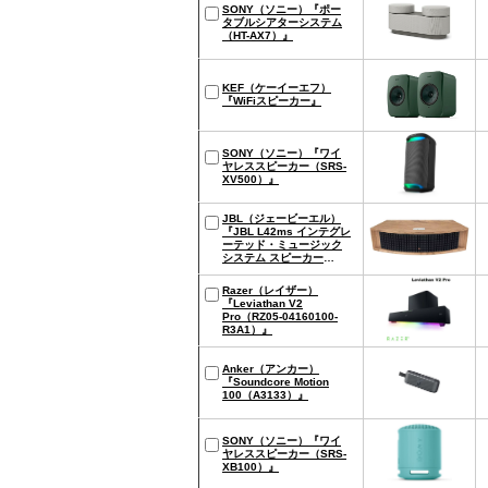
SONY（ソニー）『ポー
タブルシアターシステム
（HT-AX7）』
KEF（ケーイーエフ）
『WiFiスピーカー』
SONY（ソニー）『ワイ
ヤレススピーカー（SRS-
XV500）』
JBL（ジェービーエル）
『JBL L42ms インテグレ
ーテッド・ミュージック
システム スピーカー
（JBLL42MSWALJN）』
Razer（レイザー）
『Leviathan V2
Pro（RZ05-04160100-
R3A1）』
Anker（アンカー）
『Soundcore Motion
100（A3133）』
SONY（ソニー）『ワイ
ヤレススピーカー（SRS-
XB100）』