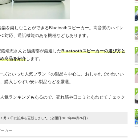
5
を楽しむことができるBluetoothスピーカー。高音質のハイレ
6
FC対応、通話機能のある機種などもあります。
7
安蔵靖志さんと編集部が厳選した
Bluetoothスピーカーの選び方と
め商品を紹介
します。
8
ボーズといった人気ブランドの製品を中心に、おしゃれでかわいい
、購入しやすい安い製品などを厳選。
9
人気ランキングもあるので、売れ筋や口コミとあわせてチェック
1
9月30日に記事を更新しました（公開日2019年04月26日）
ピーカー