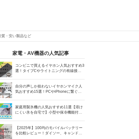
高音質・安い製品など
家電・AV機器の人気記事
コンビニで買えるイヤホン人気おすすめ3
選！タイプCやライトニングの有線接続
タイプも
自分の声しか拾わないイヤホンマイク人
気おすすめ15選！PCやiPhoneに繋ぐ有
線など
家庭用製氷機の人気おすすめ11選【溶け
にくい氷を自宅で】小型や保冷機能付き
も
【2025年】100均のモバイルバッテリー
を比較レビュー！ダイソー、キャンドゥ
どっちがいい？