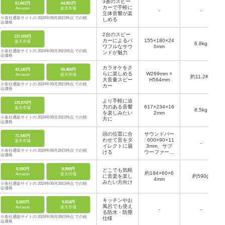
3基のスピー
61,661円
64,801円
カーで手軽に
Amazon
楽天市場
-
-
立体音響が楽
※各社通販サイトの 2024年09月26日時点 での税
しめる
込価格
2台のスピー
137,500円
カーによるパ
155×180×24
楽天市場
6.8kg
ワフルなサウ
0mm
※各社通販サイトの 2024年09月26日時点 での税
ンドが魅力
込価格
カラオケをさ
43,145円
59,400円
らに楽しめる
W269mm ×
Amazon
楽天市場
約11.2Kg
大音量スピー
H564mm
※各社通販サイトの 2024年09月26日時点 での税
カー
込価格
より手軽に迫
139,870円
力のある音響
617×234×16
楽天市場
8.5kg
を楽しみたい
2mm
※各社通販サイトの 2024年09月26日時点 での税
方に
込価格
頭の位置に合
サウンドバー
71,940円
わせて音をダ
: 600×90×11
楽天市場
‐
イレクトに届
3mm、サブ
※各社通販サイトの 2024年09月26日時点 での税
ける
ウーファー：
込価格
260×260×29
5.5mm
8,990円
8,990円
どこでも気軽
約184×60×6
Amazon
楽天市場
に音楽を楽し
約590g
4mm
みたい方向け
※各社通販サイトの 2024年09月26日時点 での税
込価格
キッチンやお
8,800円
9,054円
風呂でも使え
Amazon
楽天市場
-
-
る防水・防塵
※各社通販サイトの 2024年09月26日時点 での税
仕様
込価格