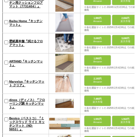
Amazon
楽天市場
チン用クッションフロア
マット（7731404）』
※各社通販サイトの 2024年12月2日時点 での税
価格
1,880円
2,656円
Baibu Home『キッチン
Amazon
楽天市場
マット』
※各社通販サイトの 2025年2月4日時点 での税込
価格
3,690円
3,690円
壁紙屋本舗『拭けるフロ
Amazon
楽天市場
アマット』
※各社通販サイトの 2025年2月4日時点 での税込
価格
1,890円
ARTAND『キッチンマッ
Amazon
ト』
※各社通販サイトの 2025年2月4日時点 での税込
価格
2,193円
Marvelux『キッチンマッ
Amazon
ト クリア』
※各社通販サイトの 2025年2月4日時点 での税込
価格
7,480円
dinos（ディノス）『フロ
楽天市場
ーリング調 キッチンマッ
ト』
※各社通販サイトの 2025年2月4日時点 での税込
価格
Bestco（ベストコ）『ミ
1,591円
1,562円
ックスウッド ライト キッ
Amazon
楽天市場
チンマット（ND-
※各社通販サイトの 2025年2月4日時点 での税込
9853）』
価格