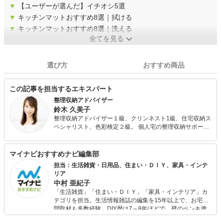
▼
【ユーザーが選んだ】イチオシ5選
▼
キッチンマットおすすめ8選｜拭ける
▼
キッチンマットおすすめ8選｜洗える
全てを見る
選び方
おすすめ商品
この記事を担当するエキスパート
整理収納アドバイザー
鈴木 久美子
整理収納アドバイザー１級、クリンネスト1級、住宅収納ス
ペシャリスト、色彩検定２級。 個人宅の整理収納サポート
（お片付け）を中心に、整理収納に関するセミナー講師、
Web記事も多数執筆中。「暮らしを整え、人生を豊かにす
る」Classy Life代表。雑誌のレポーターとしても活動し、
マイナビおすすめナビ編集部
生活を楽しくする情報を発信。 子どもがいても、狭いマン
担当：生活雑貨・日用品、住まい・ＤＩＹ、家具・インテ
ションでも、スッキリと美しい暮らしを目指しています。
リア
中村 亜紀子
「生活雑貨」「住まい・ＤＩＹ」「家具・インテリア」カ
テゴリを担当。生活情報雑誌の編集を15年以上で、お宅訪
問取材も多数経験。DIY歴は7～8年ほどで、壁のペンキ塗
りや壁紙チェンジなどもチャレンジ済み。初心者でもモノ