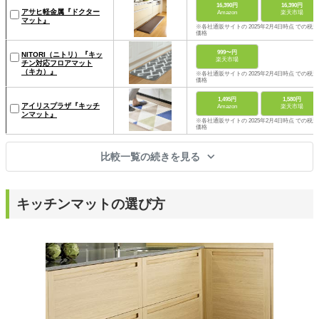
16,390円
16,390円
アサヒ軽金属『ドクター
Amazon
楽天市場
マット』
※各社通販サイトの 2025年2月4日時点 での税込
価格
999〜円
NITORI（ニトリ）『キッ
楽天市場
チン対応フロアマット
（キカ）』
※各社通販サイトの 2025年2月4日時点 での税込
価格
1,495円
1,580円
アイリスプラザ『キッチ
Amazon
楽天市場
ンマット』
※各社通販サイトの 2025年2月4日時点 での税込
価格
比較一覧の続きを見る
キッチンマットの選び方