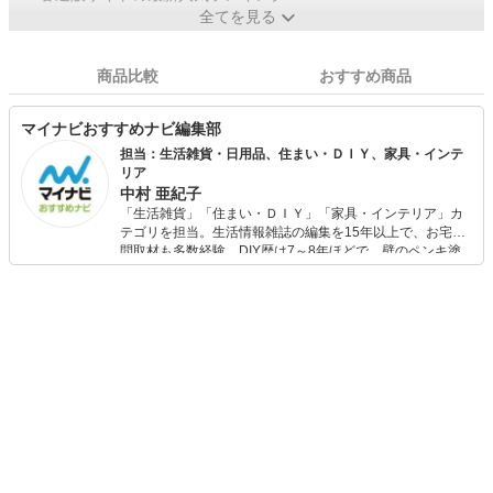
全てを見る
商品比較
おすすめ商品
マイナビおすすめナビ編集部
担当：生活雑貨・日用品、住まい・ＤＩＹ、家具・インテ
リア
中村 亜紀子
「生活雑貨」「住まい・ＤＩＹ」「家具・インテリア」カ
テゴリを担当。生活情報雑誌の編集を15年以上で、お宅訪
問取材も多数経験。DIY歴は7～8年ほどで、壁のペンキ塗
りや壁紙チェンジなどもチャレンジ済み。初心者でもモノ
選びがしやすい記事をお届けします！