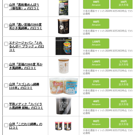
598円
166円
山洋『黒粘着めんぼう
Amazon
楽天市場
（個包装）』の口コミ
※各社通販サイトの 2024年10月24日時点 での税
込価格
550円
山洋『黒い至福の360度
Amazon
耳かき風綿棒』の口コミ
※各社通販サイトの 2024年10月24日時点 での税
込価格
1,530円
エナジージャパン『とれ
Amazon
るんボー ブラック 』の口
コミ
※各社通販サイトの 2024年10月24日時点 での税
込価格
1,499円
1,773円
山洋『至福の360度 耳か
Amazon
楽天市場
き風綿棒』の口コミ
※各社通販サイトの 2024年10月27日時点 での税
込価格
270円
804円
山洋『スゴふわっ綿棒
Amazon
楽天市場
110本』の口コミ
※各社通販サイトの 2024年10月24日時点 での税
込価格
469円
151円
平和メディク『スパイラ
Amazon
楽天市場
ル黒綿棒 紙軸』の口コミ
※各社通販サイトの 2024年10月27日時点 での税
込価格
802円
231円
山洋『こだわり綿棒』の
Amazon
楽天市場
口コミ
※各社通販サイトの 2024年10月27日時点 での税
込価格