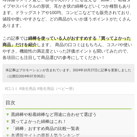
イプやスパイラルの形状、耳かき状の綿棒などいくつか種類もあり
ます。ドラッグストアや100均、コンビニなどでも販売されており、
値段や使いやすさなど、どの商品がいいか迷うポイントがたくさん
あります。
この記事では
綿棒を使っている人がおすすめする「買ってよかった
商品」だけを紹介
します。 商品の口コミはもちろん、コスパや使い
やすさ。機能性の満足度といった評価ポイントも聞いてみたので、
各項目にも注目して商品選びの参考にしてください！
本記事はプロモーションが含まれています。2024年10月27日に記事を更新しました
（公開日2024年07月05日）
#口コミ
#衛生用品
#衛生用品（ベビー用）
目次
▼
黒綿棒や粘着綿棒など用途に合わせて選ぼう
▼
買ってよかった綿棒はこれ！
▼
「綿棒」おすすめ商品の比較一覧表
▼
各通販サイトの最新人気ランキング