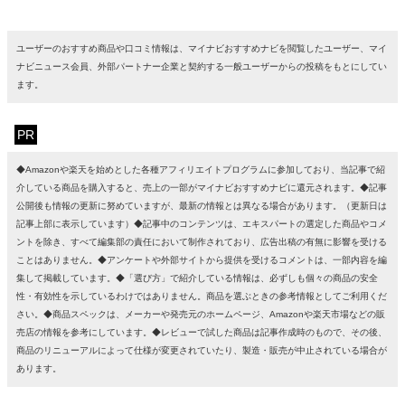
ユーザーのおすすめ商品や口コミ情報は、マイナビおすすめナビを閲覧したユーザー、マイ
ナビニュース会員、外部パートナー企業と契約する一般ユーザーからの投稿をもとにしてい
ます。
PR
◆Amazonや楽天を始めとした各種アフィリエイトプログラムに参加しており、当記事で紹
介している商品を購入すると、売上の一部がマイナビおすすめナビに還元されます。◆記事
公開後も情報の更新に努めていますが、最新の情報とは異なる場合があります。（更新日は
記事上部に表示しています）◆記事中のコンテンツは、エキスパートの選定した商品やコメ
ントを除き、すべて編集部の責任において制作されており、広告出稿の有無に影響を受ける
ことはありません。◆アンケートや外部サイトから提供を受けるコメントは、一部内容を編
集して掲載しています。◆「選び方」で紹介している情報は、必ずしも個々の商品の安全
性・有効性を示しているわけではありません。商品を選ぶときの参考情報としてご利用くだ
さい。◆商品スペックは、メーカーや発売元のホームページ、Amazonや楽天市場などの販
売店の情報を参考にしています。◆レビューで試した商品は記事作成時のもので、その後、
商品のリニューアルによって仕様が変更されていたり、製造・販売が中止されている場合が
あります。