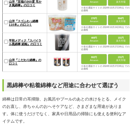
山洋『至福の360度 耳か
Amazon
楽天市場
き風綿棒』の口コミ
※各社通販サイトの 2024年10月27日時点 での税
込価格
270円
804円
山洋『スゴふわっ綿棒
Amazon
楽天市場
110本』の口コミ
※各社通販サイトの 2024年10月24日時点 での税
込価格
469円
151円
平和メディク『スパイラ
Amazon
楽天市場
ル黒綿棒 紙軸』の口コミ
※各社通販サイトの 2024年10月27日時点 での税
込価格
802円
231円
山洋『こだわり綿棒』の
Amazon
楽天市場
口コミ
※各社通販サイトの 2024年10月27日時点 での税
込価格
黒綿棒や粘着綿棒など用途に合わせて選ぼう
綿棒は日常の耳掃除、お風呂やプールのあとの水けをとる、メイク
のお直し、赤ちゃんのおへそケアなど、さまざまな用途がありま
す。体に使うだけでなく、家具や日用品の掃除にも使える便利なア
イテムです。