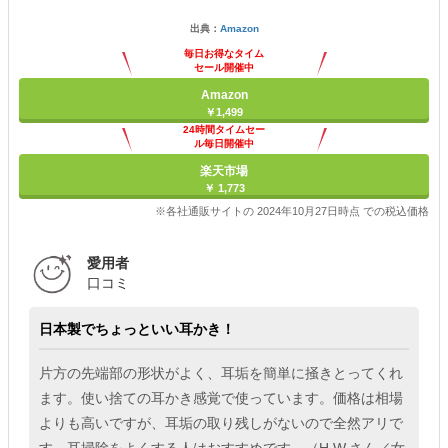
出典：
Amazon
毎日お得なタイム
セール開催中
Amazon
￥1,499
24時間タイムセー
ル毎日開催中
楽天市場
￥ 1,773
※各社通販サイトの 2024年10月27日時点 での税込価格
愛用者
口コミ
日本製でちょっといい耳かき！
片方の先端部の形状がよく、耳垢を簡単に掻きとってくれ
ます。使い捨ての耳かき感覚で使っています。価格は相場
よりも高いですが、耳垢の取り残しがないので全然アリで
す。耳掃除をよくする人はおすすめです。（H.W.さん／女