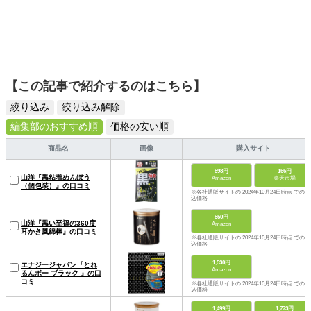
【この記事で紹介するのはこちら】
絞り込み
絞り込み解除
編集部のおすすめ順
価格の安い順
商品名
画像
購入サイト
598円
166円
山洋『黒粘着めんぼう
Amazon
楽天市場
（個包装）』の口コミ
※各社通販サイトの 2024年10月24日時点 での税
込価格
550円
山洋『黒い至福の360度
Amazon
耳かき風綿棒』の口コミ
※各社通販サイトの 2024年10月24日時点 での税
込価格
1,530円
エナジージャパン『とれ
Amazon
るんボー ブラック 』の口
コミ
※各社通販サイトの 2024年10月24日時点 での税
込価格
1,499円
1,773円