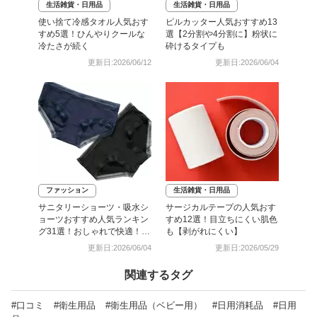
生活雑貨・日用品
生活雑貨・日用品
使い捨て冷感タオル人気おす
ピルカッター人気おすすめ13
すめ5選！ひんやりクールな
選【2分割や4分割に】粉状に
冷たさが続く
砕けるタイプも
更新日:2026/06/12
更新日:2026/06/04
ファッション
生活雑貨・日用品
サニタリーショーツ・吸水シ
サージカルテープの人気おす
ョーツおすすめ人気ランキン
すめ12選！目立ちにくい肌色
グ31選！おしゃれで快適！漏
も【剥がれにくい】
れにくい夜用もご紹介
更新日:2026/06/04
更新日:2026/05/29
関連するタグ
#口コミ
#衛生用品
#衛生用品（ベビー用）
#日用消耗品
#日用