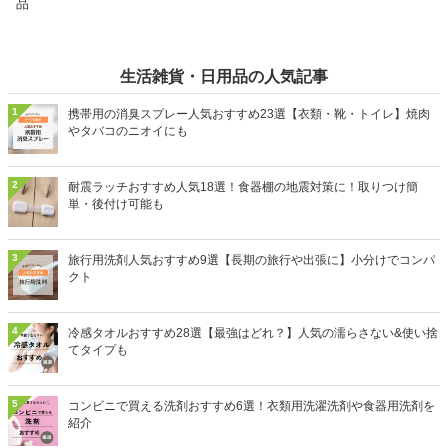
品
生活雑貨・日用品の人気記事
1
携帯用の消臭スプレー人気おすすめ23選【衣類・靴・トイレ】焼肉
やタバコのニオイにも
2
耐震ラッチおすすめ人気18選！食器棚の地震対策に！取りつけ簡
単・後付け可能も
3
旅行用洗剤人気おすすめ9選【長期の旅行や出張に】小分けでコンパ
クト
4
冷感タオルおすすめ28選【最強はどれ？】人気の濡らさない&使い捨
てタイプも
5
コンビニで買える洗剤おすすめ6選！衣類用洗濯洗剤や食器用洗剤を
紹介