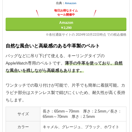
出典：
Amazon
毎日お得なタイム
セール開催中
Amazon
￥2,290
※各社通販サイトの 2024年10月22日時点 での税込価格
自然な風合いと高級感のある牛革製のベルト
バッグなどに吊り下げて使える、キーリングタイプの
AppleWatch専用のベルトです。
薄手の牛革を使っており、自然
な風合いを残しながら高級感もあります。
ワンタッチでの取り付けが可能で、片手でも簡単に着脱可能。カ
ラビナ部分はステンレス製で錆びにくいため、耐久性が高く長持
ちします。
長さ：65mm～70mm 厚さ：2.5mm／長さ：
サイズ
65mm～70mm 厚さ：2.5mm
カラー
キャメル、グレージュ、ブラック、ホワイト