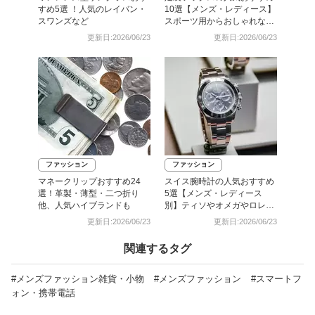
すめ5選 ！人気のレイバン・
10選【メンズ・レディース】
スワンズなど
スポーツ用からおしゃれな靴
下まで！
更新日:2026/06/23
更新日:2026/06/23
ファッション
ファッション
マネークリップおすすめ24
スイス腕時計の人気おすすめ
選！革製・薄型・二つ折り
5選【メンズ・レディース
他、人気ハイブランドも
別】ティソやオメガやロレッ
クスなど
更新日:2026/06/23
更新日:2026/06/23
関連するタグ
#メンズファッション雑貨・小物
#メンズファッション
#スマートフ
ォン・携帯電話