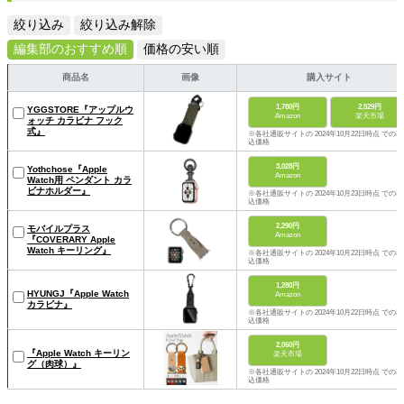
絞り込み
絞り込み解除
編集部のおすすめ順
価格の安い順
商品名
画像
購入サイト
1,780円
2,529円
YGGSTORE『アップルウ
Amazon
楽天市場
ォッチ カラビナ フック
式』
※各社通販サイトの 2024年10月22日時点 での税
込価格
3,028円
Yothchose『Apple
Amazon
Watch用 ペンダント カラ
ビナホルダー』
※各社通販サイトの 2024年10月23日時点 での税
込価格
2,290円
モバイルプラス
Amazon
『COVERARY Apple
Watch キーリング』
※各社通販サイトの 2024年10月22日時点 での税
込価格
1,280円
HYUNGJ『Apple Watch
Amazon
カラビナ』
※各社通販サイトの 2024年10月22日時点 での税
込価格
2,060円
『Apple Watch キーリン
楽天市場
グ（肉球）』
※各社通販サイトの 2024年10月22日時点 での税
込価格