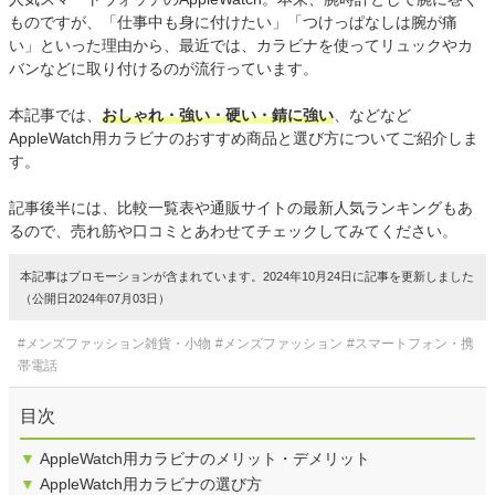
ものですが、「仕事中も身に付けたい」「つけっぱなしは腕が痛
い」といった理由から、最近では、カラビナを使ってリュックやカ
バンなどに取り付けるのが流行っています。
本記事では、
おしゃれ・強い・硬い・錆に強い
、などなど
AppleWatch用カラビナのおすすめ商品と選び方についてご紹介しま
す。
記事後半には、比較一覧表や通販サイトの最新人気ランキングもあ
るので、売れ筋や口コミとあわせてチェックしてみてください。
本記事はプロモーションが含まれています。2024年10月24日に記事を更新しました
（公開日2024年07月03日）
#メンズファッション雑貨・小物
#メンズファッション
#スマートフォン・携
帯電話
目次
▼
AppleWatch用カラビナのメリット・デメリット
▼
AppleWatch用カラビナの選び方