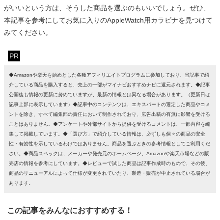
がいいという方は、そうした商品を選ぶのもいいでしょう。ぜひ、
本記事を参考にしてお気に入りのAppleWatch用カラビナを見つけて
みてください。
PR
◆Amazonや楽天を始めとした各種アフィリエイトプログラムに参加しており、当記事で紹
介している商品を購入すると、売上の一部がマイナビおすすめナビに還元されます。◆記事
公開後も情報の更新に努めていますが、最新の情報とは異なる場合があります。（更新日は
記事上部に表示しています）◆記事中のコンテンツは、エキスパートの選定した商品やコメ
ントを除き、すべて編集部の責任において制作されており、広告出稿の有無に影響を受ける
ことはありません。◆アンケートや外部サイトから提供を受けるコメントは、一部内容を編
集して掲載しています。◆「選び方」で紹介している情報は、必ずしも個々の商品の安全
性・有効性を示しているわけではありません。商品を選ぶときの参考情報としてご利用くだ
さい。◆商品スペックは、メーカーや発売元のホームページ、Amazonや楽天市場などの販
売店の情報を参考にしています。◆レビューで試した商品は記事作成時のもので、その後、
商品のリニューアルによって仕様が変更されていたり、製造・販売が中止されている場合が
あります。
この記事をみんなにおすすめする！