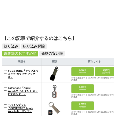
【この記事で紹介するのはこちら】
絞り込み
絞り込み解除
編集部のおすすめ順
価格の安い順
商品名
画像
購入サイト
1,780円
2,529円
YGGSTORE『アップルウ
Amazon
楽天市場
ォッチ カラビナ フック
式』
※各社通販サイトの 2024年10月22日時点 での税
込価格
3,028円
Yothchose『Apple
Amazon
Watch用 ペンダント カラ
ビナホルダー』
※各社通販サイトの 2024年10月23日時点 での税
込価格
2,290円
モバイルプラス
Amazon
『COVERARY Apple
Watch キーリング』
※各社通販サイトの 2024年10月22日時点 での税
込価格