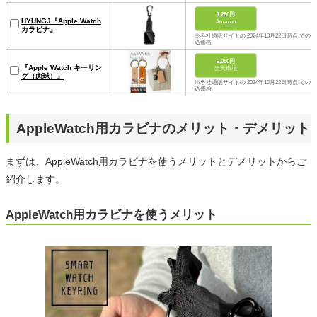
1,280円
HYUNGJ『Apple Watch
Amazon
カラビナ』
※各社通販サイトの 2024年10月22日時点 での税
込価格
2,060円
『Apple Watch キーリン
楽天市場
グ（肉球）』
※各社通販サイトの 2024年10月22日時点 での税
込価格
AppleWatch用カラビナのメリット・デメリット
まずは、AppleWatch用カラビナを使うメリットとデメリットからご
紹介します。
AppleWatch用カラビナを使うメリット