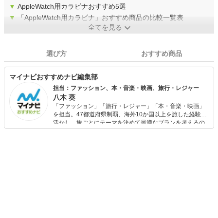
▼
AppleWatch用カラビナおすすめ5選
▼
「AppleWatch用カラビナ」おすすめ商品の比較一覧表
全てを見る
選び方
おすすめ商品
マイナビおすすめナビ編集部
担当：ファッション、本・音楽・映画、旅行・レジャー
八木 葵
「ファッション」「旅行・レジャー」「本・音楽・映画」
を担当。47都道府県制覇、海外10か国以上を旅した経験を
活かし、旅ごとにテーマを決めて最適なプランを考えるの
が得意。また、アパレルショップでの販売経験もあり。誰
でも手軽に楽しめるプチプラとトレンドを取り入れたコー
ディネートを提案します。本や映画から受けたインスピレ
ーションを日常や仕事に活かすことを大切にし、記事では
そんな視点から選んだおすすめ作品やアイテムを紹介しま
す。