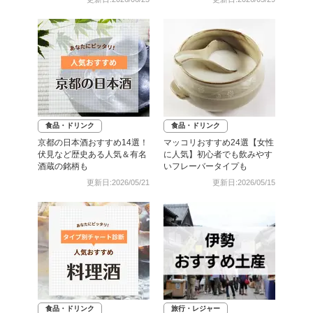
食品・ドリンク
食品・ドリンク
京都の日本酒おすすめ14選！
マッコリおすすめ24選【女性
伏見など歴史ある人気＆有名
に人気】初心者でも飲みやす
酒蔵の銘柄も
いフレーバータイプも
更新日:2026/05/21
更新日:2026/05/15
食品・ドリンク
旅行・レジャー