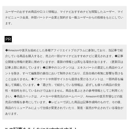
ユーザーのおすすめ商品や口コミ情報は、マイナビおすすめナビを閲覧したユーザー、マイ
ナビニュース会員、外部パートナー企業と契約する一般ユーザーからの投稿をもとにしてい
ます。
PR
◆Amazonや楽天を始めとした各種アフィリエイトプログラムに参加しており、当記事で紹
介している商品を購入すると、売上の一部がマイナビおすすめナビに還元されます。◆記事
公開後も情報の更新に努めていますが、最新の情報とは異なる場合があります。（更新日は
記事上部に表示しています）◆記事中のコンテンツは、エキスパートの選定した商品やコメ
ントを除き、すべて編集部の責任において制作されており、広告出稿の有無に影響を受ける
ことはありません。◆アンケートや外部サイトから提供を受けるコメントは、一部内容を編
集して掲載しています。◆「選び方」で紹介している情報は、必ずしも個々の商品の安全
性・有効性を示しているわけではありません。商品を選ぶときの参考情報としてご利用くだ
さい。◆商品スペックは、メーカーや発売元のホームページ、Amazonや楽天市場などの販
売店の情報を参考にしています。◆レビューで試した商品は記事作成時のもので、その後、
商品のリニューアルによって仕様が変更されていたり、製造・販売が中止されている場合が
あります。