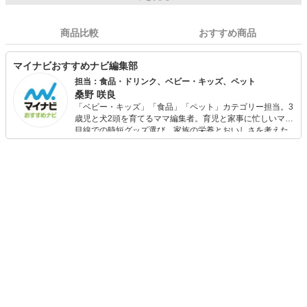
商品比較
おすすめ商品
マイナビおすすめナビ編集部
担当：食品・ドリンク、ベビー・キッズ、ペット
桑野 咲良
「ベビー・キッズ」「食品」「ペット」カテゴリー担当。3
歳児と犬2頭を育てるママ編集者。育児と家事に忙しいママ
目線での時短グッズ選び、家族の栄養とおいしさを考えた
食品選び、束の間のリラックスタイムを楽しむためのスイ
ーツ選びに自信あり。鋭い目線で商品を見極め、少しでも
日々の生活が豊かになるものを紹介します。