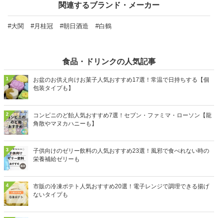
関連するブランド・メーカー
#大関
#月桂冠
#朝日酒造
#白鶴
食品・ドリンクの人気記事
1
お盆のお供え向けお菓子人気おすすめ17選！常温で日持ちする【個
包装タイプも】
2
コンビニのど飴人気おすすめ7選！セブン・ファミマ・ローソン【龍
角散やマヌカハニーも】
3
子供向けのゼリー飲料の人気おすすめ23選！風邪で食べれない時の
栄養補給ゼリーも
4
市販の冷凍ポテト人気おすすめ20選！電子レンジで調理できる揚げ
ないタイプも