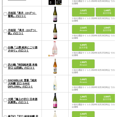
※各社通販サイトの 2024年10月24日時点 での税
込価格
1,810円
1,448円
月桂冠『果月（かげつ）
Amazon
楽天市場
葡萄』の口コミ
※各社通販サイトの 2024年10月24日時点 での税
込価格
1,510円
1,594円
月桂冠 『果月（かげつ）
Amazon
楽天市場
桃』の口コミ
※各社通販サイトの 2024年10月24日時点 での税
込価格
5,409円
白鶴『上撰 純米にごり酒
楽天市場
さゆり』の口コミ
※各社通販サイトの 2024年10月27日時点 での税
込価格
1,365円
沢の鶴『特別純米酒 本格
Amazon
甘口 山田錦』の口コミ
※各社通販サイトの 2024年10月24日時点 での税
込価格
3,499円
SNOWBLUE 雪蒼『純米
Amazon
大吟醸 甘口 SAKE
DIPLOMA』の口コミ
※各社通販サイトの 2024年10月24日時点 での税
込価格
1,266円
2,580円
大関『極上の甘口 日本酒
Amazon
楽天市場
兵庫県』の口コミ
※各社通販サイトの 2024年10月24日時点 での税
込価格
2,260円
越乃幻『甘口 純米吟醸 花
Amazon