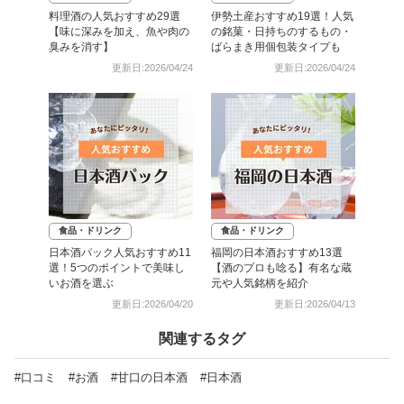
料理酒の人気おすすめ29選
伊勢土産おすすめ19選！人気
【味に深みを加え、魚や肉の
の銘菓・日持ちのするもの・
臭みを消す】
ばらまき用個包装タイプも
更新日:2026/04/24
更新日:2026/04/24
食品・ドリンク
食品・ドリンク
日本酒パック人気おすすめ11
福岡の日本酒おすすめ13選
選！5つのポイントで美味し
【酒のプロも唸る】有名な蔵
いお酒を選ぶ
元や人気銘柄を紹介
更新日:2026/04/20
更新日:2026/04/13
関連するタグ
#口コミ
#お酒
#甘口の日本酒
#日本酒