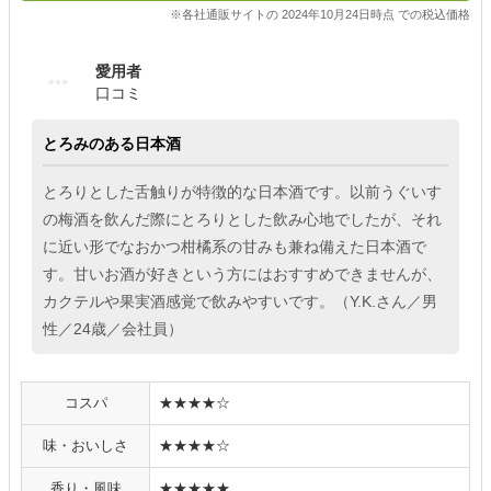
※各社通販サイトの 2024年10月24日時点 での税込価格
愛用者
口コミ
とろみのある日本酒
とろりとした舌触りが特徴的な日本酒です。以前うぐいす
の梅酒を飲んだ際にとろりとした飲み心地でしたが、それ
に近い形でなおかつ柑橘系の甘みも兼ね備えた日本酒で
す。甘いお酒が好きという方にはおすすめできませんが、
カクテルや果実酒感覚で飲みやすいです。（Y.K.さん／男
性／24歳／会社員）
コスパ
★★★★☆
味・おいしさ
★★★★☆
香り・風味
★★★★★