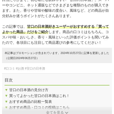
ーやコンビニ、ネット通販などでさまざまな種類のものが購入でき
ます。また、香りや甘味や酸味の度合い、風味など、どの商品が自
分好みか迷うポイントがたくさんあります。
この記事では、
甘口の日本酒好きユーザーがおすすめする「買って
よかった商品」だけをご紹介
します。商品の口コミはもちろん、コ
スパや味・おいしさ、香り・風味といった評価ポイントも聞いてみ
たので、各項目にも注目して商品選びの参考にしてください！
本記事はプロモーションが含まれています。2024年10月27日に記事を更新しました
（公開日2024年06月27日）
#口コミ
#お酒
#甘口の日本酒
目次
▼
甘口の日本酒の見分け方
▼
買ってよかった甘口の日本酒はこれ！
▼
おすすめ商品の比較一覧表
▼
おすすめ商品・口コミの投稿はこちら
全てを見る