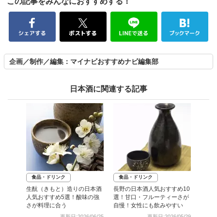
この記事をみんなにおすすめする！
企画／制作／編集：マイナビおすすめナビ編集部
日本酒に関連する記事
食品・ドリンク
食品・ドリンク
生酛（きもと）造りの日本酒
長野の日本酒人気おすすめ10
人気おすすめ5選！酸味の強
選！甘口・フルーティーさが
さが料理に合う
自慢！女性にも飲みやすい
更新日:2026/06/25
更新日:2026/05/29