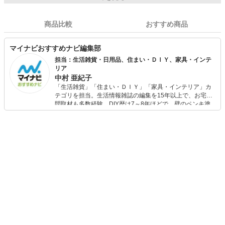
商品比較
おすすめ商品
マイナビおすすめナビ編集部
担当：生活雑貨・日用品、住まい・ＤＩＹ、家具・インテ
リア
中村 亜紀子
「生活雑貨」「住まい・ＤＩＹ」「家具・インテリア」カ
テゴリを担当。生活情報雑誌の編集を15年以上で、お宅訪
問取材も多数経験。DIY歴は7～8年ほどで、壁のペンキ塗
りや壁紙チェンジなどもチャレンジ済み。初心者でもモノ
選びがしやすい記事をお届けします！