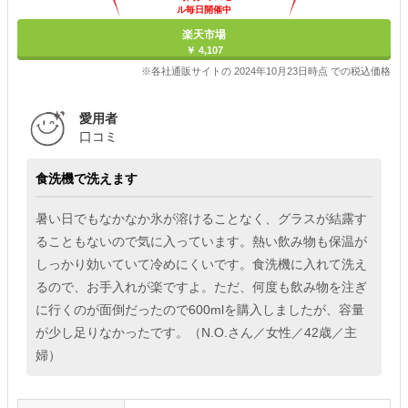
ル毎日開催中
楽天市場
￥ 4,107
※各社通販サイトの 2024年10月23日時点 での税込価格
愛用者
口コミ
食洗機で洗えます
暑い日でもなかなか氷が溶けることなく、グラスが結露す
ることもないので気に入っています。熱い飲み物も保温が
しっかり効いていて冷めにくいです。食洗機に入れて洗え
るので、お手入れが楽ですよ。ただ、何度も飲み物を注ぎ
に行くのが面倒だったので600mlを購入しましたが、容量
が少し足りなかったです。（N.O.さん／女性／42歳／主
婦）