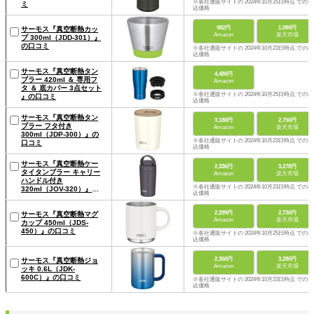
※各社通販サイトの 2024年10月25日時点 での税
ミ
込価格
982円
1,080円
サーモス『真空断熱カッ
Amazon
楽天市場
プ 300ml（JDD-301）』
の口コミ
※各社通販サイトの 2024年10月23日時点 での税
込価格
サーモス『真空断熱タン
4,480円
ブラー 420ml ＆ 専用フ
Amazon
タ ＆ 底カバー 3点セット
※各社通販サイトの 2024年10月25日時点 での税
』の口コミ
込価格
サーモス『真空断熱タン
3,180円
2,750円
ブラー フタ付き
Amazon
楽天市場
300ml（JDP-300）』の
※各社通販サイトの 2024年10月23日時点 での税
口コミ
込価格
サーモス『真空断熱ケー
2,336円
3,278円
タイタンブラー キャリー
Amazon
楽天市場
ハンドル付き
※各社通販サイトの 2024年10月23日時点 での税
320ml（JOV-320）』の
込価格
口コミ
2,299円
2,730円
サーモス『真空断熱マグ
Amazon
楽天市場
カップ 450ml（JDS-
450）』の口コミ
※各社通販サイトの 2024年10月25日時点 での税
込価格
2,360円
3,280円
サーモス『真空断熱ジョ
Amazon
楽天市場
ッキ 0.6L（JDK-
600C）』の口コミ
※各社通販サイトの 2024年10月23日時点 での税
込価格