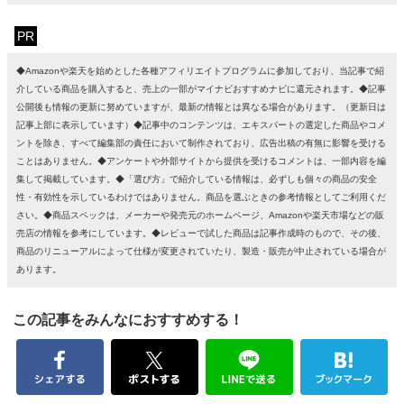
PR
◆Amazonや楽天を始めとした各種アフィリエイトプログラムに参加しており、当記事で紹
介している商品を購入すると、売上の一部がマイナビおすすめナビに還元されます。◆記事
公開後も情報の更新に努めていますが、最新の情報とは異なる場合があります。（更新日は
記事上部に表示しています）◆記事中のコンテンツは、エキスパートの選定した商品やコメ
ントを除き、すべて編集部の責任において制作されており、広告出稿の有無に影響を受ける
ことはありません。◆アンケートや外部サイトから提供を受けるコメントは、一部内容を編
集して掲載しています。◆「選び方」で紹介している情報は、必ずしも個々の商品の安全
性・有効性を示しているわけではありません。商品を選ぶときの参考情報としてご利用くだ
さい。◆商品スペックは、メーカーや発売元のホームページ、Amazonや楽天市場などの販
売店の情報を参考にしています。◆レビューで試した商品は記事作成時のもので、その後、
商品のリニューアルによって仕様が変更されていたり、製造・販売が中止されている場合が
あります。
この記事をみんなにおすすめする！