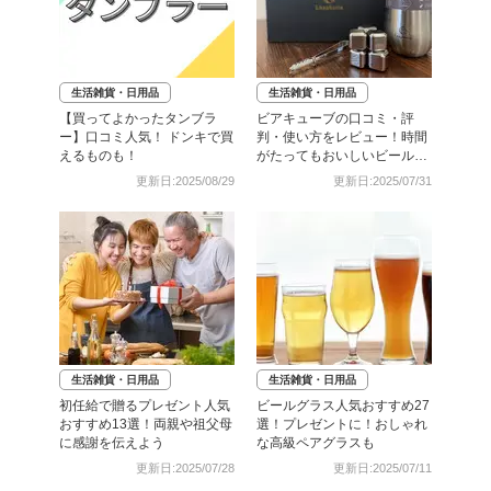
生活雑貨・日用品
生活雑貨・日用品
【買ってよかったタンブラ
ビアキューブの口コミ・評
ー】口コミ人気！ ドンキで買
判・使い方をレビュー！時間
えるものも！
がたってもおいしいビールが
楽しめる【溶けない氷の実力
更新日:2025/08/29
更新日:2025/07/31
を検証】
生活雑貨・日用品
生活雑貨・日用品
初任給で贈るプレゼント人気
ビールグラス人気おすすめ27
おすすめ13選！両親や祖父母
選！プレゼントに！おしゃれ
に感謝を伝えよう
な高級ペアグラスも
更新日:2025/07/28
更新日:2025/07/11