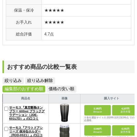
保温・保冷
★★★★★
お手入れ
★★★★★
総合評価
4.7点
おすすめ商品の比較一覧表
絞り込み
絞り込み解除
編集部のおすすめ順
価格の安い順
商品名
画像
購入サイト
サーモス『真空断熱タン
3,180円
4,107円
ブラー 600ml ブラックグ
Amazon
楽天市場
ラデーション（JDE-
※各社通販サイトの 2024年10月23日時点 での税
601LTD）』の口コミ
込価格
サーモス『アウトドアシ
3,046円
4,191円
リーズ 保冷缶ホルダー
Amazon
楽天市場
（ROD-0021）』の口コ