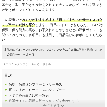
蓋付き・取っ手付きや炭酸を入れても大丈夫かなど、どれを選ぼう
か迷うポイントがたくさんあります。
この記事では
みんながおすすめする「買ってよかったサーモスのタ
ンブラー」だけを紹介
します。 商品の口コミはもちろん、コスパや
保温・保冷能力の高さ、お手入れのしやすさなどの評価ポイントも
聞いてみたので、各項目にも注目して商品選びの参考にしてくださ
い！
本記事はプロモーションが含まれています。2024年10月28日に記事を更新しました
（公開日2024年06月24日）
#口コミ
#タンブラー
#水筒・ボトル
目次
▼
保冷・保温タンブラーならサーモス！
▼
買ってよかったサーモスのタンブラー
▼
おすすめ商品の比較一覧表
▼
通販サイトの最新人気ランキングを参考にする
全てを見る