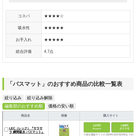
コスパ
★★★★☆
吸水性
★★★★★
お手入れ
★★★★★
総合評価
4.7点
「バスマット」のおすすめ商品の比較一覧表
絞り込み
絞り込み解除
編集部のおすすめ順
価格の安い順
商品名
画像
購入サイト
1,673円
1,400円
LEC（レック）『サラサ
Amazon
楽天市場
ラ 瞬間吸水 バスマット』
※各社通販サイトの 2024年10月25日時点 での税