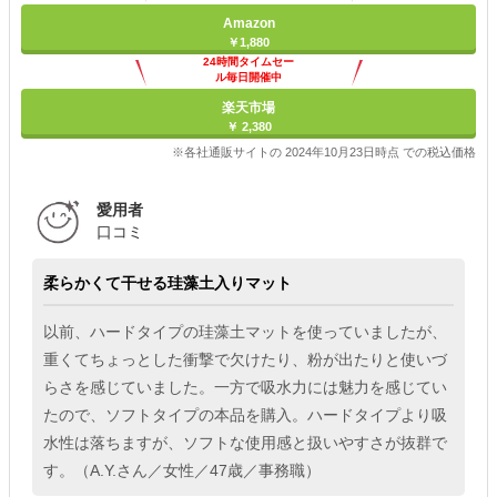
Amazon
￥1,880
24時間タイムセー
ル毎日開催中
楽天市場
￥ 2,380
※各社通販サイトの 2024年10月23日時点 での税込価格
愛用者
口コミ
柔らかくて干せる珪藻土入りマット
以前、ハードタイプの珪藻土マットを使っていましたが、
重くてちょっとした衝撃で欠けたり、粉が出たりと使いづ
らさを感じていました。一方で吸水力には魅力を感じてい
たので、ソフトタイプの本品を購入。ハードタイプより吸
水性は落ちますが、ソフトな使用感と扱いやすさが抜群で
す。（A.Y.さん／女性／47歳／事務職）