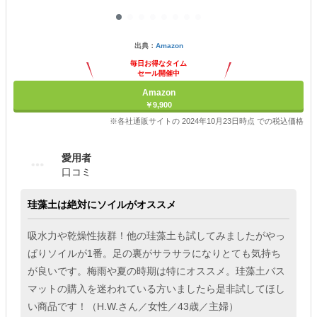
出典：
Amazon
毎日お得なタイム
セール開催中
Amazon
￥9,900
※各社通販サイトの 2024年10月23日時点 での税込価格
愛用者
口コミ
珪藻土は絶対にソイルがオススメ
吸水力や乾燥性抜群！他の珪藻土も試してみましたがやっ
ぱりソイルが1番。足の裏がサラサラになりとても気持ち
が良いです。梅雨や夏の時期は特にオススメ。珪藻土バス
マットの購入を迷われている方いましたら是非試してほし
い商品です！（H.W.さん／女性／43歳／主婦）