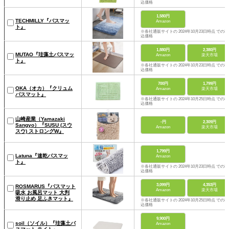
込価格
1,580円
TECHMILLY『バスマッ
Amazon
ト』
※各社通販サイトの 2024年10月23日時点 での税
込価格
1,880円
2,380円
MUTAO『珪藻土バスマッ
Amazon
楽天市場
ト』
※各社通販サイトの 2024年10月23日時点 での税
込価格
700円
1,799円
OKA（オカ）『クリュム
Amazon
楽天市場
バスマット』
※各社通販サイトの 2024年10月25日時点 での税
込価格
山崎産業（Yamazaki
-円
2,309円
Sangyo）『SUSU (スウ
Amazon
楽天市場
スウ) ストロングW』
1,799円
Latuna『速乾バスマッ
Amazon
ト』
※各社通販サイトの 2024年10月23日時点 での税
込価格
3,099円
4,353円
ROSMARUS『バスマット
Amazon
楽天市場
吸水 お風呂マット 大判
滑り止め 足ふきマット』
※各社通販サイトの 2024年10月25日時点 での税
込価格
9,900円
soil（ソイル）『珪藻土バ
Amazon