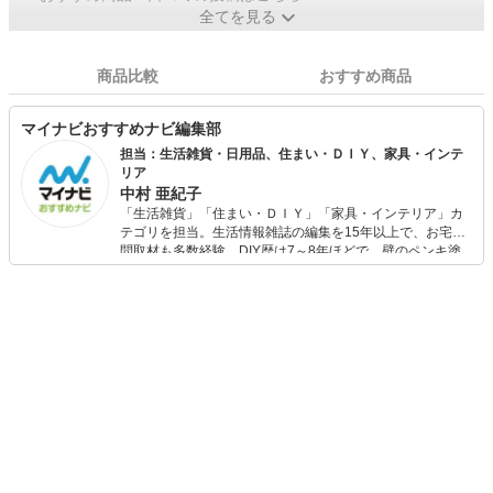
全てを見る
商品比較
おすすめ商品
マイナビおすすめナビ編集部
担当：生活雑貨・日用品、住まい・ＤＩＹ、家具・インテ
リア
中村 亜紀子
「生活雑貨」「住まい・ＤＩＹ」「家具・インテリア」カ
テゴリを担当。生活情報雑誌の編集を15年以上で、お宅訪
問取材も多数経験。DIY歴は7～8年ほどで、壁のペンキ塗
りや壁紙チェンジなどもチャレンジ済み。初心者でもモノ
選びがしやすい記事をお届けします！