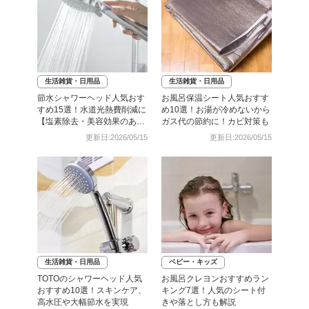
生活雑貨・日用品
生活雑貨・日用品
節水シャワーヘッド人気おす
お風呂保温シート人気おすす
すめ15選！水道光熱費削減に
め10選！お湯が冷めないから
【塩素除去・美容効果のある
ガス代の節約に！カビ対策も
モデルも】
更新日:2026/05/15
更新日:2026/05/15
生活雑貨・日用品
ベビー・キッズ
TOTOのシャワーヘッド人気
お風呂クレヨンおすすめラン
おすすめ10選！スキンケア、
キング7選！人気のシート付
高水圧や大幅節水を実現
きや落とし方も解説