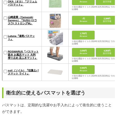
OKA（オカ）『クリュム
Amazon
楽天市場
バスマット』
※各社通販サイトの 2024年10月25日時点 での税
込価格
山崎産業（Yamazaki
-円
2,309円
Sangyo）『SUSU (スウ
Amazon
楽天市場
スウ) ストロングW』
1,799円
Latuna『速乾バスマッ
Amazon
ト』
※各社通販サイトの 2024年10月23日時点 での税
込価格
3,099円
4,353円
ROSMARUS『バスマット
Amazon
楽天市場
吸水 お風呂マット 大判
滑り止め 足ふきマット』
※各社通販サイトの 2024年10月25日時点 での税
込価格
9,900円
soil（ソイル）『珪藻土バ
Amazon
スマット ライト』
※各社通販サイトの 2024年10月23日時点 での税
込価格
衛生的に使えるバスマットを選ぼう
バスマットは、定期的な洗濯やお手入れによって衛生的に使うこと
ができます。