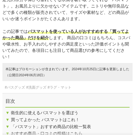
ト」。お風呂上りに欠かせないアイテムです。ニトリや無印良品な
どで多くの種類が販売されていて、サイズや素材など、どの商品が
いいか迷うポイントがたくさんあります。
この記事では
バスマットを使っている人がおすすめする「買ってよ
かった商品」だけを紹介
します。 商品の口コミはもちろん、コスパ
や吸水性、お手入れのしやすさの満足度といった評価ポイントも聞
いてみたので、各項目にも注目して商品選びの参考にしてくださ
い！
本記事はプロモーションが含まれています。2024年10月25日に記事を更新しました
（公開日2024年06月18日）
#バスグッズ
#洗面グッズ
#ラグ・マット
目次
▼
衛生的に使えるバスマットを選ぼう
▼
買ってよかった バスマットはこれ！
▼
「バスマット」おすすめ商品の比較一覧表
▼
おすすめ商品・口コミの投稿はこちら