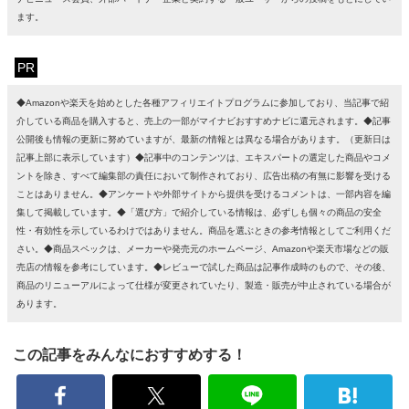
ます。
PR
◆Amazonや楽天を始めとした各種アフィリエイトプログラムに参加しており、当記事で紹
介している商品を購入すると、売上の一部がマイナビおすすめナビに還元されます。◆記事
公開後も情報の更新に努めていますが、最新の情報とは異なる場合があります。（更新日は
記事上部に表示しています）◆記事中のコンテンツは、エキスパートの選定した商品やコメ
ントを除き、すべて編集部の責任において制作されており、広告出稿の有無に影響を受ける
ことはありません。◆アンケートや外部サイトから提供を受けるコメントは、一部内容を編
集して掲載しています。◆「選び方」で紹介している情報は、必ずしも個々の商品の安全
性・有効性を示しているわけではありません。商品を選ぶときの参考情報としてご利用くだ
さい。◆商品スペックは、メーカーや発売元のホームページ、Amazonや楽天市場などの販
売店の情報を参考にしています。◆レビューで試した商品は記事作成時のもので、その後、
商品のリニューアルによって仕様が変更されていたり、製造・販売が中止されている場合が
あります。
この記事をみんなにおすすめする！