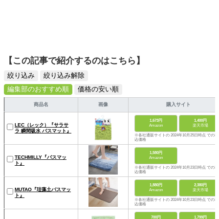
【この記事で紹介するのはこちら】
絞り込み
絞り込み解除
編集部のおすすめ順
価格の安い順
商品名
画像
購入サイト
1,673円
1,400円
LEC（レック）『サラサ
Amazon
楽天市場
ラ 瞬間吸水 バスマット』
※各社通販サイトの 2024年10月25日時点 での税
込価格
1,580円
TECHMILLY『バスマッ
Amazon
ト』
※各社通販サイトの 2024年10月23日時点 での税
込価格
1,880円
2,380円
MUTAO『珪藻土バスマッ
Amazon
楽天市場
ト』
※各社通販サイトの 2024年10月23日時点 での税
込価格
700円
1,799円