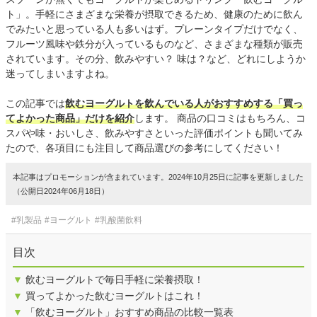
ト」。手軽にさまざまな栄養が摂取できるため、健康のために飲ん
でみたいと思っている人も多いはず。プレーンタイプだけでなく、
フルーツ風味や鉄分が入っているものなど、さまざまな種類が販売
されています。その分、飲みやすい？ 味は？など、どれにしようか
迷ってしまいますよね。
この記事では
飲むヨーグルトを飲んでいる人がおすすめする「買っ
てよかった商品」だけを紹介
します。 商品の口コミはもちろん、コ
スパや味・おいしさ、飲みやすさといった評価ポイントも聞いてみ
たので、各項目にも注目して商品選びの参考にしてください！
本記事はプロモーションが含まれています。2024年10月25日に記事を更新しました
（公開日2024年06月18日）
#乳製品
#ヨーグルト
#乳酸菌飲料
目次
▼
飲むヨーグルトで毎日手軽に栄養摂取！
▼
買ってよかった飲むヨーグルトはこれ！
▼
「飲むヨーグルト」おすすめ商品の比較一覧表