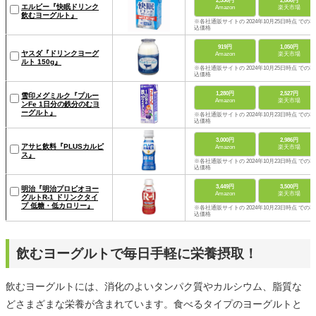
2,336円
2,886円
エルビー『快眠ドリンク
Amazon
楽天市場
飲むヨーグルト』
※各社通販サイトの 2024年10月25日時点 での税
込価格
919円
1,050円
ヤスダ『ドリンクヨーグ
Amazon
楽天市場
ルト 150g』
※各社通販サイトの 2024年10月25日時点 での税
込価格
1,280円
2,527円
雪印メグミルク『プルー
Amazon
楽天市場
ンFe 1日分の鉄分のむヨ
ーグルト』
※各社通販サイトの 2024年10月23日時点 での税
込価格
3,000円
2,986円
アサヒ飲料『PLUSカルピ
Amazon
楽天市場
ス』
※各社通販サイトの 2024年10月23日時点 での税
込価格
3,449円
3,500円
明治『明治プロビオヨー
Amazon
楽天市場
グルトR-1 ドリンクタイ
プ 低糖・低カロリー』
※各社通販サイトの 2024年10月23日時点 での税
込価格
飲むヨーグルトで毎日手軽に栄養摂取！
飲むヨーグルトには、消化のよいタンパク質やカルシウム、脂質な
どさまざまな栄養が含まれています。食べるタイプのヨーグルトと