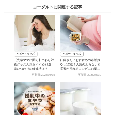
ヨーグルトに関連する記事
ベビー・キッズ
ベビー・キッズ
【先輩ママに聞く】つわり対
妊婦さんにおすすめの市販お
策グッズ人気おすすめ21選！
やつ12選！人気の太らない＆
辛いつわりの軽減法は？
栄養が摂れるコンビニお菓子
も紹介
更新日:2026/05/15
更新日:2026/03/30