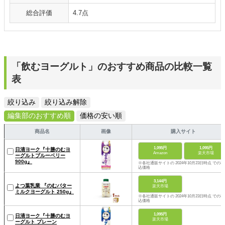
総合評価
4.7点
「飲むヨーグルト」のおすすめ商品の比較一覧
表
絞り込み
絞り込み解除
編集部のおすすめ順
価格の安い順
商品名
画像
購入サイト
1,095円
1,095円
日清ヨーク『十勝のむヨ
Amazon
楽天市場
ーグルトブルーベリー
900g』
※各社通販サイトの 2024年10月23日時点 での税
込価格
3,144円
よつ葉乳業 『のむバター
楽天市場
ミルクヨーグルト 250g』
※各社通販サイトの 2024年10月23日時点 での税
込価格
1,095円
日清ヨーク『十勝のむヨ
楽天市場
ーグルト プレーン