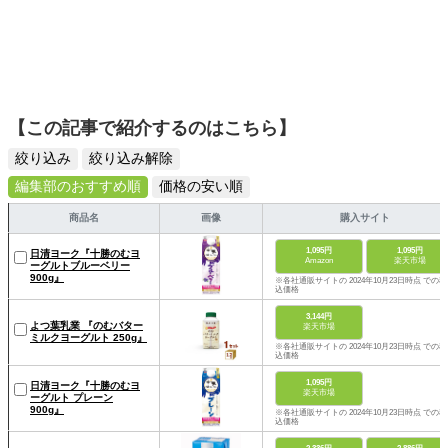
【この記事で紹介するのはこちら】
絞り込み
絞り込み解除
編集部のおすすめ順
価格の安い順
商品名
画像
購入サイト
1,095円
1,095円
日清ヨーク『十勝のむヨ
Amazon
楽天市場
ーグルトブルーベリー
900g』
※各社通販サイトの 2024年10月23日時点 での税
込価格
3,144円
よつ葉乳業 『のむバター
楽天市場
ミルクヨーグルト 250g』
※各社通販サイトの 2024年10月23日時点 での税
込価格
1,095円
日清ヨーク『十勝のむヨ
楽天市場
ーグルト プレーン
900g』
※各社通販サイトの 2024年10月23日時点 での税
込価格