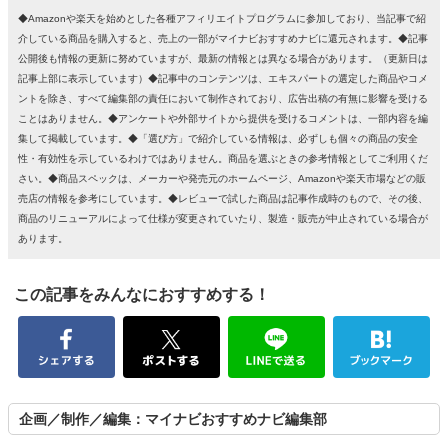
◆Amazonや楽天を始めとした各種アフィリエイトプログラムに参加しており、当記事で紹
介している商品を購入すると、売上の一部がマイナビおすすめナビに還元されます。◆記事
公開後も情報の更新に努めていますが、最新の情報とは異なる場合があります。（更新日は
記事上部に表示しています）◆記事中のコンテンツは、エキスパートの選定した商品やコメ
ントを除き、すべて編集部の責任において制作されており、広告出稿の有無に影響を受ける
ことはありません。◆アンケートや外部サイトから提供を受けるコメントは、一部内容を編
集して掲載しています。◆「選び方」で紹介している情報は、必ずしも個々の商品の安全
性・有効性を示しているわけではありません。商品を選ぶときの参考情報としてご利用くだ
さい。◆商品スペックは、メーカーや発売元のホームページ、Amazonや楽天市場などの販
売店の情報を参考にしています。◆レビューで試した商品は記事作成時のもので、その後、
商品のリニューアルによって仕様が変更されていたり、製造・販売が中止されている場合が
あります。
この記事をみんなにおすすめする！
企画／制作／編集：マイナビおすすめナビ編集部