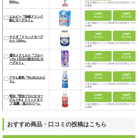
900g』
※各社通販サイトの 2024年10月23日時点 での税
込価格
2,336円
2,886円
エルビー『快眠ドリンク
Amazon
楽天市場
飲むヨーグルト』
※各社通販サイトの 2024年10月25日時点 での税
込価格
919円
1,050円
ヤスダ『ドリンクヨーグ
Amazon
楽天市場
ルト 150g』
※各社通販サイトの 2024年10月25日時点 での税
込価格
1,280円
2,527円
雪印メグミルク『プルー
Amazon
楽天市場
ンFe 1日分の鉄分のむヨ
ーグルト』
※各社通販サイトの 2024年10月23日時点 での税
込価格
3,000円
2,986円
アサヒ飲料『PLUSカルピ
Amazon
楽天市場
ス』
※各社通販サイトの 2024年10月23日時点 での税
込価格
3,449円
3,500円
明治『明治プロビオヨー
Amazon
楽天市場
グルトR-1 ドリンクタイ
プ 低糖・低カロリー』
※各社通販サイトの 2024年10月23日時点 での税
込価格
おすすめ商品・口コミの投稿はこちら