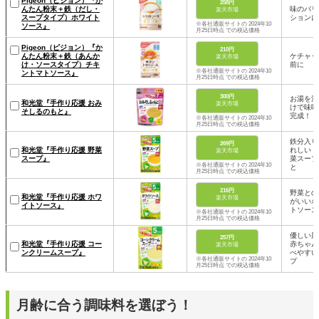
Pigeon（ピジョン）『か
258円
んたん粉末＋鉄（だし・
味のバリ
楽天市場
スープタイプ）ホワイト
ションに
※各社通販サイトの 2024年10
ソース』
月25日時点 での税込価格
Pigeon（ピジョン）『か
210円
んたん粉末＋鉄（あんか
ケチャッ
楽天市場
け・ソースタイプ）チキ
前に
※各社通販サイトの 2024年10
ントマトソース』
月25日時点 での税込価格
300円
お湯を注
和光堂『手作り応援 おみ
楽天市場
けで味噌
そしるのもと』
完成！
※各社通販サイトの 2024年10
月25日時点 での税込価格
鉄分入り
269円
和光堂『手作り応援 野菜
れしい！
楽天市場
スープ』
菜スープ
※各社通販サイトの 2024年10
と
月25日時点 での税込価格
216円
野菜との
和光堂『手作り応援 ホワ
楽天市場
がいいホ
イトソース』
トソース
※各社通販サイトの 2024年10
月25日時点 での税込価格
優しい風
257円
和光堂『手作り応援 コー
赤ちゃん
楽天市場
ンクリームスープ』
べやすい
※各社通販サイトの 2024年10
プ
月25日時点 での税込価格
月齢に合う調味料を選ぼう！