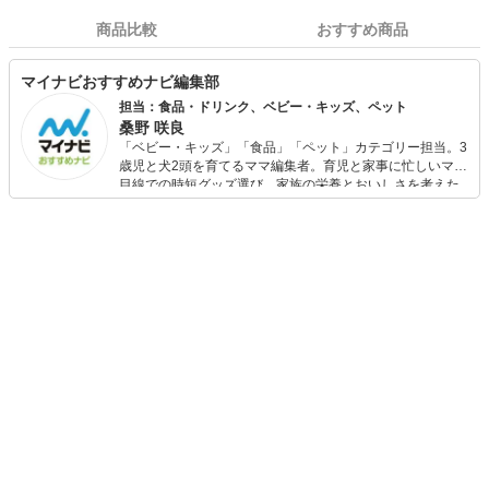
商品比較
おすすめ商品
マイナビおすすめナビ編集部
担当：食品・ドリンク、ベビー・キッズ、ペット
桑野 咲良
「ベビー・キッズ」「食品」「ペット」カテゴリー担当。3
歳児と犬2頭を育てるママ編集者。育児と家事に忙しいママ
目線での時短グッズ選び、家族の栄養とおいしさを考えた
食品選び、束の間のリラックスタイムを楽しむためのスイ
ーツ選びに自信あり。鋭い目線で商品を見極め、少しでも
日々の生活が豊かになるものを紹介します。