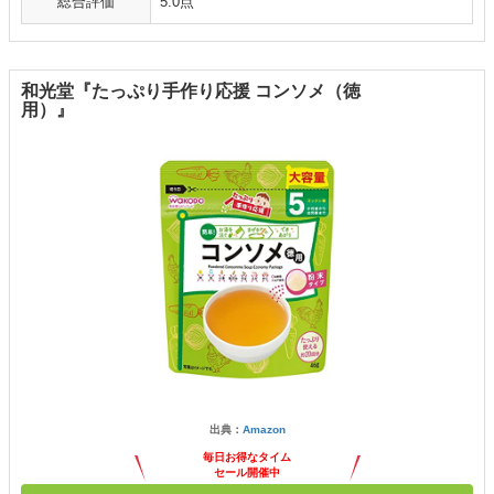
総合評価
5.0点
和光堂『たっぷり手作り応援 コンソメ（徳
用）』
出典：
Amazon
毎日お得なタイム
セール開催中