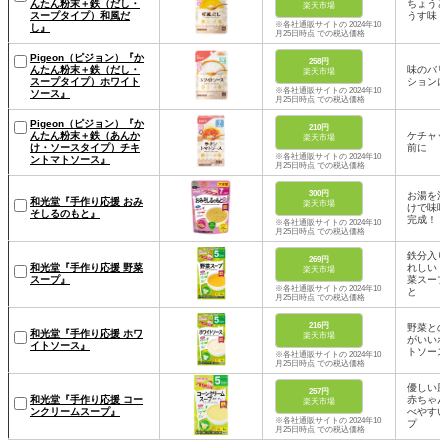
んたん粉末＋鉄（だし・
ちょうど
楽天市場
スープタイプ）和風だ
うす味
※各社通販サイトの 2024年10
し』
月25日時点 での税込価格
Pigeon（ピジョン）『か
258円
んたん粉末＋鉄（だし・
味のバリ
楽天市場
スープタイプ）ホワイト
ションに
※各社通販サイトの 2024年10
ソース』
月25日時点 での税込価格
Pigeon（ピジョン）『か
210円
んたん粉末＋鉄（あんか
ケチャッ
楽天市場
け・ソースタイプ）チキ
前に
※各社通販サイトの 2024年10
ントマトソース』
月25日時点 での税込価格
300円
お湯を注
和光堂『手作り応援 おみ
楽天市場
けで味噌
そしるのもと』
完成！
※各社通販サイトの 2024年10
月25日時点 での税込価格
鉄分入り
269円
和光堂『手作り応援 野菜
れしい！
楽天市場
スープ』
菜スープ
※各社通販サイトの 2024年10
と
月25日時点 での税込価格
216円
野菜との
和光堂『手作り応援 ホワ
楽天市場
がいいホ
イトソース』
トソース
※各社通販サイトの 2024年10
月25日時点 での税込価格
優しい風
257円
和光堂『手作り応援 コー
赤ちゃん
楽天市場
ンクリームスープ』
べやすい
※各社通販サイトの 2024年10
プ
月25日時点 での税込価格