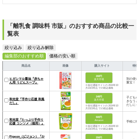
「離乳食 調味料 市販」のおすすめ商品の比較一
覧表
絞り込み
絞り込み解除
編集部のおすすめ順
価格の安い順
商品名
画像
購入サイト
特徴
268円
ヒガシマル醤油『赤ちゃ
別の使い
楽天市場
ん用 うどんスープ』
重宝！
※各社通販サイトの 2024年10
月23日時点 での税込価格
248円
子どもが
和光堂『手作り応援 和風
楽天市場
きなうど
だし』
だしにも
※各社通販サイトの 2024年10
月23日時点 での税込価格
500円
和光堂『たっぷり手作り
Amazon
手軽に味
応援 コンソメ（徳用）』
※各社通販サイトの 2024年10
月23日時点 での税込価格
Pigeon（ピジョン）『か
258円