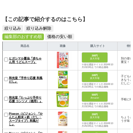
【この記事で紹介するのはこちら】
絞り込み
絞り込み解除
編集部のおすすめ順
価格の安い順
商品名
画像
購入サイト
特徴
268円
ヒガシマル醤油『赤ちゃ
別の使い
楽天市場
ん用 うどんスープ』
重宝！
※各社通販サイトの 2024年10
月23日時点 での税込価格
248円
子どもが
和光堂『手作り応援 和風
楽天市場
きなうど
だし』
だしにも
※各社通販サイトの 2024年10
月23日時点 での税込価格
500円
和光堂『たっぷり手作り
Amazon
手軽に味
応援 コンソメ（徳用）』
※各社通販サイトの 2024年10
月23日時点 での税込価格
Pigeon（ピジョン）『か
258円
んたん粉末＋鉄（だし・
ちょうど
楽天市場
スープタイプ）和風だ
うす味
※各社通販サイトの 2024年10
し』
月25日時点 での税込価格