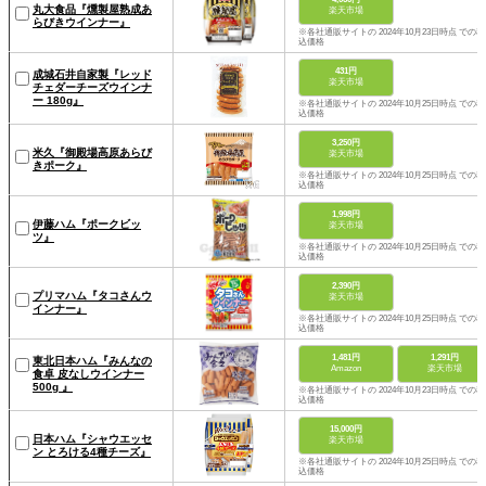
丸大食品『燻製屋熟成あ
楽天市場
らびきウインナー』
※各社通販サイトの 2024年10月23日時点 での税
込価格
431円
成城石井自家製『レッド
楽天市場
チェダーチーズウインナ
ー 180g』
※各社通販サイトの 2024年10月25日時点 での税
込価格
3,250円
米久『御殿場高原あらび
楽天市場
きポーク』
※各社通販サイトの 2024年10月25日時点 での税
込価格
1,998円
伊藤ハム『ポークビッ
楽天市場
ツ』
※各社通販サイトの 2024年10月25日時点 での税
込価格
2,390円
プリマハム『タコさんウ
楽天市場
インナー』
※各社通販サイトの 2024年10月25日時点 での税
込価格
1,481円
1,291円
東北日本ハム『みんなの
Amazon
楽天市場
食卓 皮なしウインナー
500g 』
※各社通販サイトの 2024年10月23日時点 での税
込価格
15,000円
日本ハム『シャウエッセ
楽天市場
ン とろける4種チーズ』
※各社通販サイトの 2024年10月25日時点 での税
込価格