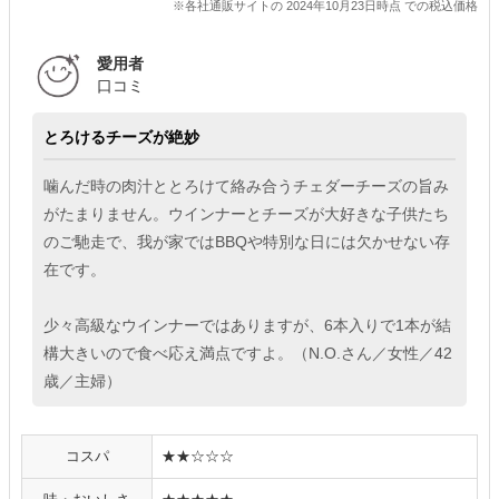
※各社通販サイトの 2024年10月23日時点 での税込価格
愛用者
口コミ
とろけるチーズが絶妙
噛んだ時の肉汁ととろけて絡み合うチェダーチーズの旨み
がたまりません。ウインナーとチーズが大好きな子供たち
のご馳走で、我が家ではBBQや特別な日には欠かせない存
在です。
少々高級なウインナーではありますが、6本入りで1本が結
構大きいので食べ応え満点ですよ。（N.O.さん／女性／42
歳／主婦）
コスパ
★★☆☆☆