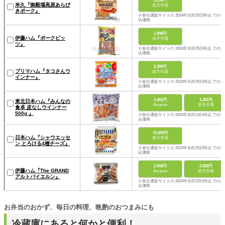
3,250円
米久『御殿場高原あらび
楽天市場
きポーク』
※各社通販サイトの 2024年10月25日時点 での税
込価格
1,998円
伊藤ハム『ポークビッ
楽天市場
ツ』
※各社通販サイトの 2024年10月25日時点 での税
込価格
2,390円
プリマハム『タコさんウ
楽天市場
インナー』
※各社通販サイトの 2024年10月25日時点 での税
込価格
1,481円
1,291円
東北日本ハム『みんなの
Amazon
楽天市場
食卓 皮なしウインナー
500g 』
※各社通販サイトの 2024年10月23日時点 での税
込価格
15,000円
日本ハム『シャウエッセ
楽天市場
ン とろける4種チーズ』
※各社通販サイトの 2024年10月25日時点 での税
込価格
2,592円
2,592円
伊藤ハム『The GRAND
Amazon
楽天市場
アルトバイエルン』
※各社通販サイトの 2024年10月23日時点 での税
込価格
お弁当のおかず、毎日の料理、晩酌のおつまみにも
冷蔵庫にあると何かと便利！