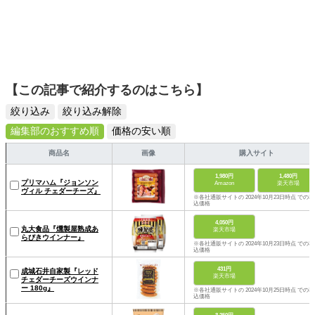
【この記事で紹介するのはこちら】
絞り込み
絞り込み解除
編集部のおすすめ順
価格の安い順
商品名
画像
購入サイト
1,980円
1,480円
プリマハム『ジョンソン
Amazon
楽天市場
ヴィル チェダーチーズ』
※各社通販サイトの 2024年10月23日時点 での税
込価格
4,050円
丸大食品『燻製屋熟成あ
楽天市場
らびきウインナー』
※各社通販サイトの 2024年10月23日時点 での税
込価格
431円
成城石井自家製『レッド
楽天市場
チェダーチーズウインナ
ー 180g』
※各社通販サイトの 2024年10月25日時点 での税
込価格