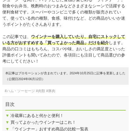
朝食やお弁当、晩酌時のおつまみなどさまざまなシーンで活躍する
便利食材です。スーパーやコンビニで多くの種類が販売されてい
て、使っている肉の種類、食感、味付けなど、どの商品がいいか迷
うポイントがたくさんあります。
この記事では、
ウインナーを購入していたり、自宅にストックして
いる方がおすすめする「買ってよかった商品」だけを紹介
します。
商品の口コミはもちろん、コスパや味、おいしさの満足度といった
評価ポイントも聞いてみたので、各項目にも注目して商品選びの参
考にしてください！
本記事はプロモーションが含まれています。2024年10月25日に記事を更新しました
（公開日2024年06月12日）
#ハム・ソーセージ
#肉類
#豚肉
目次
▼
冷蔵庫にあると何かと便利！
▼
買ってよかったウインナーはこれ！
▼
「ウインナー」おすすめ商品の比較一覧表