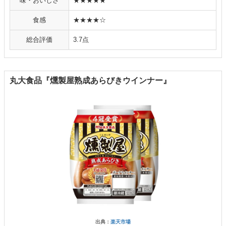
味・おいしさ
★★★★★
食感
★★★★☆
総合評価
3.7点
丸大食品『燻製屋熟成あらびきウインナー』
出典：
楽天市場