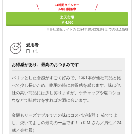
24時間タイムセー
ル毎日開催中
楽天市場
￥ 4,050
※各社通販サイトの 2024年10月23日時点 での税込価格
愛用者
口コミ
お得感があり、最高のおつまみです
パリッとした食感がすごく好みで、1本1本が他社商品と比
べて少し長いため、晩酌の時にお得感を感じます。味は他
社の高い商品には少し劣りますが、ケチャップや塩コショ
ウなどで味付けをすればお酒に合います。
金額もリーズナブルでこの味はコスパが抜群！ 茹でてよ
し、焼いてよしの最高の一品です！（K.M.さん／男性／24
歳／会社員）