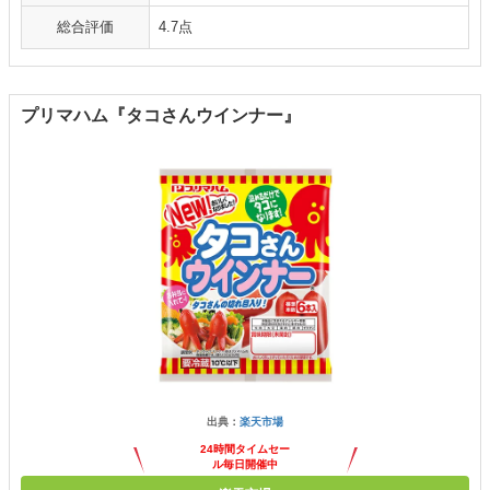
総合評価
4.7点
プリマハム『タコさんウインナー』
出典：
楽天市場
24時間タイムセー
ル毎日開催中