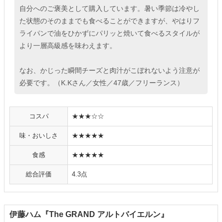
自分へのご褒美として購入しています。暑い季節は冷やし
た状態のそのままでも食べることができますが、やはりフ
ライパンで油をひかずにパリッと焼いて食べるスタイルが
より一層高級感を味わえます。
なお、かじった瞬間チーズと肉汁がこぼれないよう注意が
必要です。（K.Kさん／女性／47歳／フリーランス）
コスパ
★★★☆☆
味・おいしさ
★★★★★
食感
★★★★★
総合評価
4.3点
伊藤ハム『The GRAND アルトバイエルン』