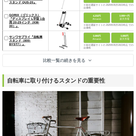
スタンド QUS-20』
※各社通販サイトの 2025年05月20日時点 での税
込価格
GORIX（ゴリックス）
4,232円
3,999〜円
『ディスプレイ L字型 1台
Amazon
楽天市場
用 20-29インチ（KW-
※各社通販サイトの 2025年05月20日時点 での税
30）』
込価格
3,080円
3,080円
サンワサプライ『自転車
Amazon
楽天市場
スタンド（800-
BYST7）』
※各社通販サイトの 2025年05月20日時点 での税
込価格
比較一覧の続きを見る
自転車に取り付けるスタンドの重要性