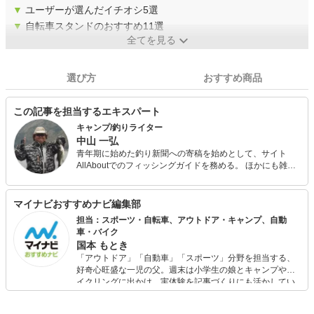
▼
ユーザーが選んだイチオシ5選
▼
自転車スタンドのおすすめ11選
全てを見る
選び方
おすすめ商品
この記事を担当するエキスパート
キャンプ/釣りライター
中山 一弘
青年期に始めた釣り新聞への寄稿を始めとして、サイト
AllAboutでのフィッシングガイドを務める。 ほかにも雑誌
『Salty!（ソルティ）』やアウトドア系の雑誌やWeb媒体な
どでの執筆多数。 今も休日には必ず海山湖を駆けまわって
いる自然派で、あらゆるジャンルの釣りを体験し、季節に
マイナビおすすめナビ編集部
合わせて日本中の旬な魚を追っている。 キャンプ用品は、
担当：スポーツ・自転車、アウトドア・キャンプ、自動
あえて払い下げのミリタリー系ギアで揃えるマニアな一面
車・バイク
も。
国本 もとき
「アウトドア」「自動車」「スポーツ」分野を担当する、
好奇心旺盛な一児の父。週末は小学生の娘とキャンプやサ
イクリングに出かけ、実体験を記事づくりにも活かしてい
ます。読者の「知りたい」を分かりやすく届けることをモ
ットーに、信頼できるコンテンツ制作に努めています。