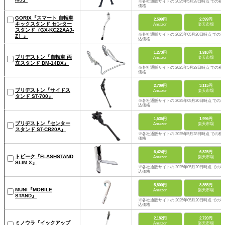
※各社通販サイトの 2025年5月28日時点 での税
価格
GORIX『スマート 自転車
2,599円
2,399円
キックスタンド センター
Amazon
楽天市場
スタンド（GX-KC22AAJ-
※各社通販サイトの 2025年05月20日時点 での税
Z）』
込価格
1,273円
1,910円
ブリヂストン『自転車 両
Amazon
楽天市場
立スタンド DM-14DX』
※各社通販サイトの 2025年5月28日時点 での税
価格
2,709円
3,115円
ブリヂストン『サイドス
Amazon
楽天市場
タンド ST-700』
※各社通販サイトの 2025年05月20日時点 での税
込価格
1,636円
1,996円
ブリヂストン『センター
Amazon
楽天市場
スタンド ST-CR20A』
※各社通販サイトの 2025年5月28日時点 での税
価格
6,424円
6,825円
トピーク『FLASHSTAND
Amazon
楽天市場
SLIM X』
※各社通販サイトの 2025年05月20日時点 での税
込価格
5,800円
8,855円
MUNI『MOBILE
Amazon
楽天市場
STAND』
※各社通販サイトの 2025年05月20日時点 での税
込価格
2,182円
2,720円
ミノウラ『イックアップ
Amazon
楽天市場