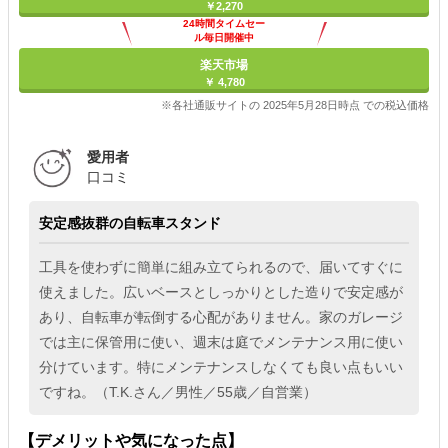
￥2,270
24時間タイムセー
ル毎日開催中
楽天市場
￥ 4,780
※各社通販サイトの 2025年5月28日時点 での税込価格
愛用者
口コミ
安定感抜群の自転車スタンド
工具を使わずに簡単に組み立てられるので、届いてすぐに
使えました。広いベースとしっかりとした造りで安定感が
あり、自転車が転倒する心配がありません。家のガレージ
では主に保管用に使い、週末は庭でメンテナンス用に使い
分けています。特にメンテナンスしなくても良い点もいい
ですね。（T.K.さん／男性／55歳／自営業）
【デメリットや気になった点】