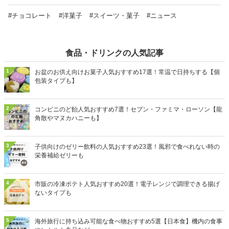
#チョコレート
#洋菓子
#スイーツ・菓子
#ニュース
食品・ドリンクの人気記事
1
お盆のお供え向けお菓子人気おすすめ17選！常温で日持ちする【個
包装タイプも】
2
コンビニのど飴人気おすすめ7選！セブン・ファミマ・ローソン【龍
角散やマヌカハニーも】
3
子供向けのゼリー飲料の人気おすすめ23選！風邪で食べれない時の
栄養補給ゼリーも
4
市販の冷凍ポテト人気おすすめ20選！電子レンジで調理できる揚げ
ないタイプも
5
海外旅行に持ち込み可能な食べ物おすすめ5選【日本食】機内の食事