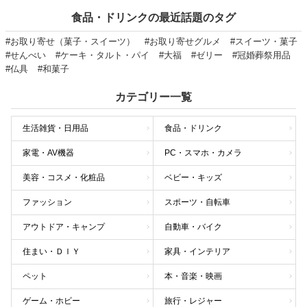
食品・ドリンクの最近話題のタグ
#お取り寄せ（菓子・スイーツ）
#お取り寄せグルメ
#スイーツ・菓子
#せんべい
#ケーキ・タルト・パイ
#大福
#ゼリー
#冠婚葬祭用品
#仏具
#和菓子
カテゴリー一覧
生活雑貨・日用品
食品・ドリンク
家電・AV機器
PC・スマホ・カメラ
美容・コスメ・化粧品
ベビー・キッズ
ファッション
スポーツ・自転車
アウトドア・キャンプ
自動車・バイク
住まい・ＤＩＹ
家具・インテリア
ペット
本・音楽・映画
ゲーム・ホビー
旅行・レジャー