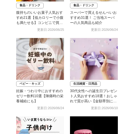
食品・ドリンク
食品・ドリンク
腹持ちのいいお菓子人気おす
スーパーで買えるせんべいお
すめ21選【低カロリーで小腹
すすめ31選！ ご当地スーパ
も満たせる】コンビニで買え
ーの人気商品も紹介
るものも
更新日:2026/06/25
更新日:2026/06/24
ベビー・キッズ
生活雑貨・日用品
妊娠・つわり中におすすめの
30代女性への誕生日プレゼン
ゼリー飲料10選【陣痛時の栄
ト人気おすすめ18選！おしゃ
養補給にも】
れで質が高い【金額帯別に紹
介】
更新日:2026/06/24
更新日:2026/06/10