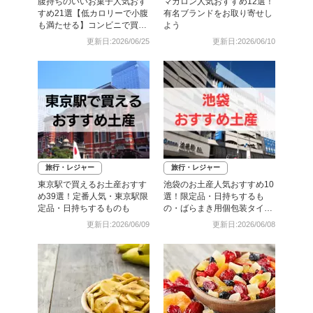
腹持ちのいいお菓子人気おす
マカロン人気おすすめ12選！
すめ21選【低カロリーで小腹
有名ブランドをお取り寄せし
も満たせる】コンビニで買え
よう
るものも
更新日:2026/06/25
更新日:2026/06/10
旅行・レジャー
旅行・レジャー
東京駅で買えるお土産おすす
池袋のお土産人気おすすめ10
め39選！定番人気・東京駅限
選！限定品・日持ちするも
定品・日持ちするものも
の・ばらまき用個包装タイプ
も
更新日:2026/06/09
更新日:2026/06/08