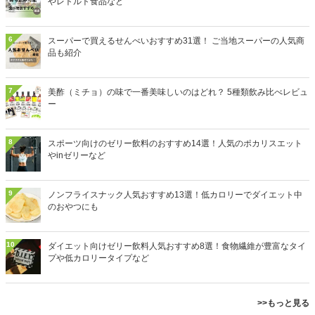
やレトルト食品など
6
スーパーで買えるせんべいおすすめ31選！ ご当地スーパーの人気商
品も紹介
7
美酢（ミチョ）の味で一番美味しいのはどれ？ 5種類飲み比べレビュ
ー
8
スポーツ向けのゼリー飲料のおすすめ14選！人気のポカリスエット
やinゼリーなど
9
ノンフライスナック人気おすすめ13選！低カロリーでダイエット中
のおやつにも
10
ダイエット向けゼリー飲料人気おすすめ8選！食物繊維が豊富なタイ
プや低カロリータイプなど
>>もっと見る