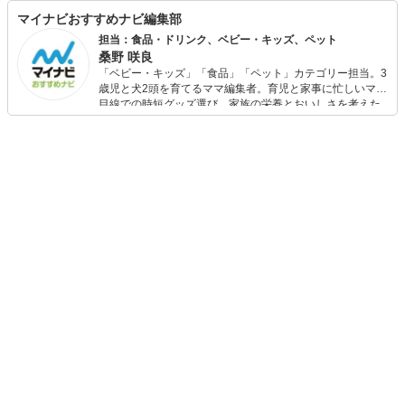
マイナビおすすめナビ編集部
担当：食品・ドリンク、ベビー・キッズ、ペット
桑野 咲良
「ベビー・キッズ」「食品」「ペット」カテゴリー担当。3
歳児と犬2頭を育てるママ編集者。育児と家事に忙しいママ
目線での時短グッズ選び、家族の栄養とおいしさを考えた
食品選び、束の間のリラックスタイムを楽しむためのスイ
ーツ選びに自信あり。鋭い目線で商品を見極め、少しでも
日々の生活が豊かになるものを紹介します。