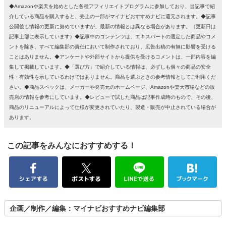
◆Amazonや楽天を始めとした各種アフィリエイトプログラムに参加しており、当記事で紹
介している商品を購入すると、売上の一部がマイナビおすすめナビに還元されます。◆記事
公開後も情報の更新に努めていますが、最新の情報とは異なる場合があります。（更新日は
記事上部に表示しています）◆記事中のコンテンツは、エキスパートの選定した商品やコメ
ントを除き、すべて編集部の責任において制作されており、広告出稿の有無に影響を受ける
ことはありません。◆アンケートや外部サイトから提供を受けるコメントは、一部内容を編
集して掲載しています。◆「選び方」で紹介している情報は、必ずしも個々の商品の安全
性・有効性を示しているわけではありません。商品を選ぶときの参考情報としてご利用くだ
さい。◆商品スペックは、メーカーや発売元のホームページ、Amazonや楽天市場などの販
売店の情報を参考にしています。◆レビューで試した商品は記事作成時のもので、その後、
商品のリニューアルによって仕様が変更されていたり、製造・販売が中止されている場合が
あります。
この記事をみんなにおすすめする！
企画／制作／編集：マイナビおすすめナビ編集部