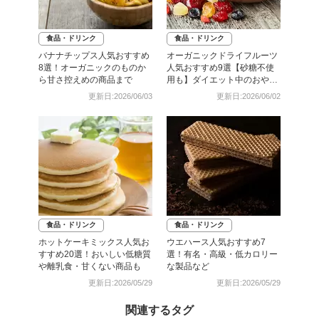
食品・ドリンク
食品・ドリンク
バナナチップス人気おすすめ
オーガニックドライフルーツ
8選！オーガニックのものか
人気おすすめ9選【砂糖不使
ら甘さ控えめの商品まで
用も】ダイエット中のおやつ
に
更新日:2026/06/03
更新日:2026/06/02
食品・ドリンク
食品・ドリンク
ホットケーキミックス人気お
ウエハース人気おすすめ7
すすめ20選！おいしい低糖質
選！有名・高級・低カロリー
や離乳食・甘くない商品も
な製品など
更新日:2026/05/29
更新日:2026/05/29
関連するタグ