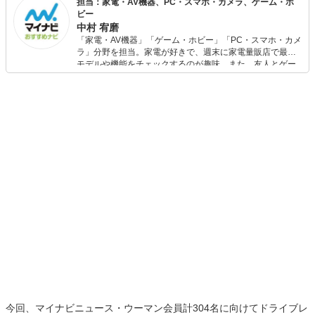
担当：家電・AV機器、PC・スマホ・カメラ、ゲーム・ホ
ビー
中村 宥磨
「家電・AV機器」「ゲーム・ホビー」「PC・スマホ・カメ
ラ」分野を担当。家電が好きで、週末に家電量販店で最新
モデルや機能をチェックするのが趣味。また、友人とゲー
ムを楽しみながら、新作タイトルやイベント情報もいち早
くキャッチ。記事を通して、生活の質を底上げしてくれる
スタイリッシュで使いやすい家電や、みんなで楽しめるゲ
ームを発信していきます！
今回、マイナビニュース・ウーマン会員計304名に向けてドライブレ