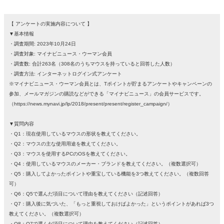
【 アンケートの実施内容について 】
▼基本情報
・調査期間: 2023年10月24日
・調査対象: マイナビニュース・ウーマン会員
・調査数: 合計263名（308名のうちマウスを持っていると回答した人数）
・調査方法: インターネットログイン式アンケート
※マイナビニュース・ウーマン会員とは、Tポイントが貯まるアンケートやキャンペーンの
参加、メールマガジンの購読などができる「マイナビニュース」の会員サービスです。
（https://news.mynavi.jp/lp/2018/present/present/register_campaign/）
▼質問内容
・Q1：現在使用しているマウスの形状を教えてください。
・Q2：マウスの主な使用用途を教えてください。
・Q3：マウスを使用するPCのOSを教えてください。
・Q4：使用しているマウスのメーカー・ブランドを教えてください。（複数選択可）
・Q5：購入してよかったポイントや重宝している機能を3つ教えてください。（複数回答
可）
・Q6：Q5で選んだ項目について理由を教えてください（記述回答）
・Q7：購入後に気づいた、「もっと重視しておけばよかった」というポイントがあれば3つ
教えてください。（複数選択可）
・Q8：Q7で選んだ項目について理由を教えてください（記述回答）