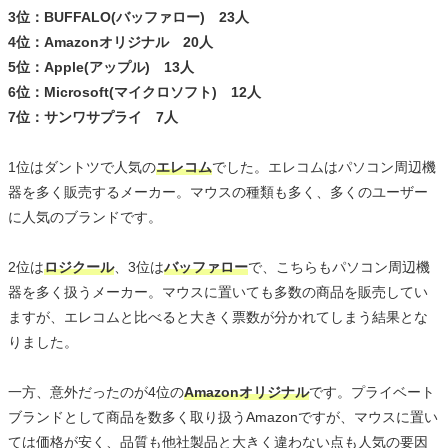
3位：BUFFALO(バッファロー) 23人
4位：Amazonオリジナル 20人
5位：Apple(アップル) 13人
6位：Microsoft(マイクロソフト) 12人
7位：サンワサプライ 7人
1位はダントツで人気の
エレコム
でした。エレコムはパソコン周辺機
器を多く販売するメーカー。マウスの種類も多く、多くのユーザー
に人気のブランドです。
2位は
ロジクール
、3位は
バッファロー
で、こちらもパソコン周辺機
器を多く扱うメーカー。マウスに置いても多数の商品を販売してい
ますが、エレコムと比べると大きく票数が分かれてしまう結果とな
りました。
一方、意外だったのが4位の
Amazonオリジナル
です。プライベート
ブランドとして商品を数多く取り扱うAmazonですが、マウスに置い
ては価格が安く、品質も他社製品と大きく違わない点も人気の要因