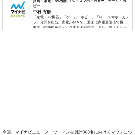
担当：家電・AV機器、PC・スマホ・カメラ、ゲーム・ホ
ビー
中村 宥磨
「家電・AV機器」「ゲーム・ホビー」「PC・スマホ・カメ
ラ」分野を担当。家電が好きで、週末に家電量販店で最新
モデルや機能をチェックするのが趣味。また、友人とゲー
ムを楽しみながら、新作タイトルやイベント情報もいち早
くキャッチ。記事を通して、生活の質を底上げしてくれる
スタイリッシュで使いやすい家電や、みんなで楽しめるゲ
ームを発信していきます！
今回、マイナビニュース・ウーマン会員計308名に向けてマウスにつ