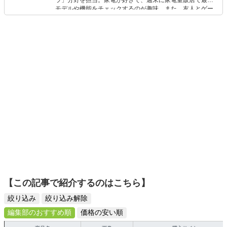
ラ」分野を担当。家電が好きで、週末に家電量販店で最新
モデルや機能をチェックするのが趣味。また、友人とゲー
ムを楽しみながら、新作タイトルやイベント情報もいち早
くキャッチ。記事を通して、生活の質を底上げしてくれる
スタイリッシュで使いやすい家電や、みんなで楽しめるゲ
ームを発信していきます！
【この記事で紹介するのはこちら】
絞り込み
絞り込み解除
編集部のおすすめ順
価格の安い順