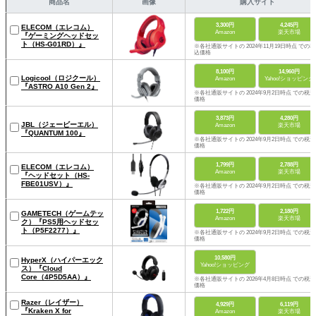
商品名
画像
購入サイト
3,300円
4,245円
ELECOM（エレコム）
Amazon
楽天市場
『ゲーミングヘッドセッ
ト（HS-G01RD）』
※各社通販サイトの 2024年11月19日時点 での税
込価格
8,100円
14,960円
Logicool（ロジクール）
Amazon
Yahoo!ショッピング
『ASTRO A10 Gen 2』
※各社通販サイトの 2024年9月2日時点 での税込
価格
3,873円
4,280円
JBL（ジェービーエル）
Amazon
楽天市場
『QUANTUM 100』
※各社通販サイトの 2024年9月2日時点 での税込
価格
1,799円
2,788円
ELECOM（エレコム）
Amazon
楽天市場
『ヘッドセット（HS-
FBE01USV）』
※各社通販サイトの 2024年9月2日時点 での税込
価格
1,722円
2,180円
GAMETECH（ゲームテッ
Amazon
楽天市場
ク）『PS5用ヘッドセッ
ト（P5F2277）』
※各社通販サイトの 2024年9月2日時点 での税込
価格
10,580円
HyperX（ハイパーエック
Yahoo!ショッピング
ス）『Cloud
Core（4P5D5AA）』
※各社通販サイトの 2026年4月8日時点 での税込
価格
Razer（レイザー）
4,929円
6,119円
『Kraken X for
Amazon
楽天市場