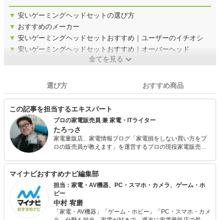
▼
安いゲーミングヘッドセットの選び方
▼
おすすめのメーカー
▼
安いゲーミングヘッドセットおすすめ｜ユーザーのイチオシ
▼
安いゲーミングヘッドセットおすすめ｜オーバーヘッド
全てを見る
選び方
おすすめ商品
この記事を担当するエキスパート
プロの家電販売員 兼 家電・ITライター
たろっさ
家電量販店、家電情報ブログ「家電損をしない買い方をプ
ロの販売員が教えます」を運営するプロの現役家電販売
員。 学生時代から家電に対する並々ならぬ興味を持ち、ア
ルバイトを経てそのまま家電量販店の道へと進んで15年
弱。 個人で年間2億円を売り上げ、数々の法人内コンテス
マイナビおすすめナビ編集部
ト等で表彰された経験を持っています。 家電アドバイザー
担当：家電・AV機器、PC・スマホ・カメラ、ゲーム・ホ
の資格を有し、家電と名の付く物全てに精通しています。
ビー
家電で分からないことはありません。 現在は家電ライター
中村 宥磨
の業務も通して「全ての人が平等に良い家電に巡り会える
「家電・AV機器」「ゲーム・ホビー」「PC・スマホ・カメ
機会の提供」に尽力しています。