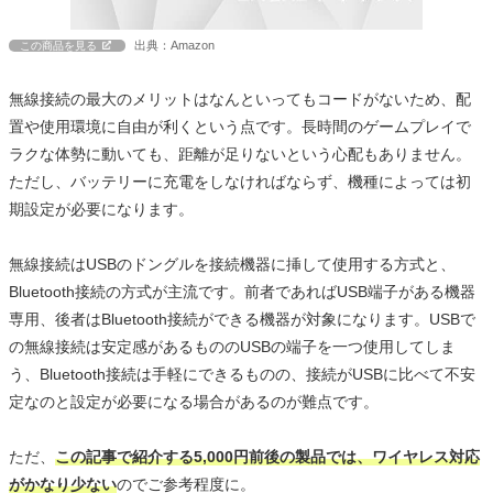
出典：Amazon
この商品を見る
無線接続の最大のメリットはなんといってもコードがないため、配
置や使用環境に自由が利くという点です。長時間のゲームプレイで
ラクな体勢に動いても、距離が足りないという心配もありません。
ただし、バッテリーに充電をしなければならず、機種によっては初
期設定が必要になります。
無線接続はUSBのドングルを接続機器に挿して使用する方式と、
Bluetooth接続の方式が主流です。前者であればUSB端子がある機器
専用、後者はBluetooth接続ができる機器が対象になります。USBで
の無線接続は安定感があるもののUSBの端子を一つ使用してしま
う、Bluetooth接続は手軽にできるものの、接続がUSBに比べて不安
定なのと設定が必要になる場合があるのが難点です。
ただ、
この記事で紹介する5,000円前後の製品では、ワイヤレス対応
がかなり少ない
のでご参考程度に。