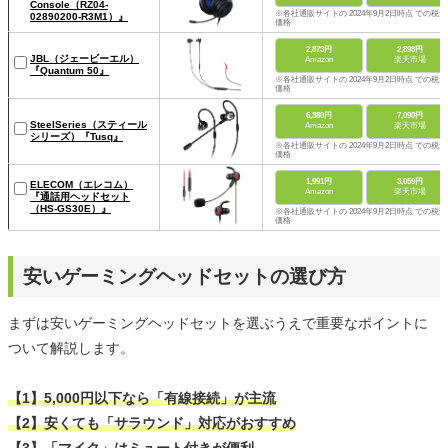
Console（RZ04-
※各社通販サイトの 2024年9月2日時点 での税込
02890200-R3M1）』
価格
2,873円
2,898円
JBL（ジェービーエル）
Amazon
楽天市場
『Quantum 50』
※各社通販サイトの 2024年9月2日時点 での税込
価格
6,380円
7,090円
SteelSeries（スティール
Amazon
楽天市場
シリーズ）『Tusq』
※各社通販サイトの 2024年9月2日時点 での税込
価格
1,991円
3,059円
ELECOM（エレコム）
Amazon
楽天市場
『通話用ヘッドセット
（HS-GS30E）』
※各社通販サイトの 2024年9月2日時点 での税込
価格
安いゲーミングヘッドセットの選び方
まずは安いゲーミングヘッドセットを選ぶうえで重要なポイントに
ついて解説します。
【1】5,000円以下なら「有線接続」が主流
【2】安くても「サラウンド」対応がおすすめ
【3】「マイク」はミュート付きが便利