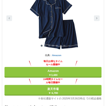
出典：
Amazon
毎日お得なタイム
セール開催中
Amazon
￥3,480
24時間タイムセー
ル毎日開催中
楽天市場
￥ 6,780
※各社通販サイトの 2025年3月26日時点 での税込価格