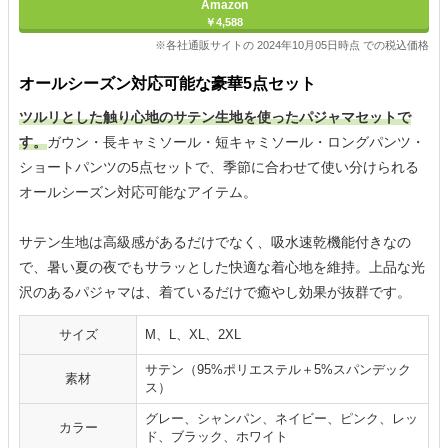
Amazon
￥4,588
※各社通販サイトの 2024年10月05日時点 での税込価格
オールシーズン対応可能な豪華5点セット
ツルリとした触り心地のサテン生地を使ったパジャマセットで
す。
ガウン・長キャミソール・短キャミソール・ロングパンツ・
ショートパンツの5点セットで、季節に合わせて使い分けられる
オールシーズン対応可能なアイテム。
サテン生地は高級感があるだけでなく、吸水速乾機能付きなの
で、暑い夏の夜でもサラッとした快適な着心地を維持。上品な光
沢のあるパジャマは、着ているだけで癒やし効果が抜群です。
サイズ
M、L、XL、2XL
サテン（95%ポリエステル＋5%スパンデック
素材
ス）
グレー、シャンパン、ネイビー、ピンク、レッ
カラー
ド、ブラック、ホワイト