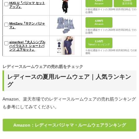
4,999円
4,999円
HUG.U『パジャマ セット
Amazon
楽天市場
アップ』
※各社通販サイトの 2024年10月05日時点 での税
込価格
4,588円
MiniZaru『サテン パジャ
Amazon
マ』
※各社通販サイトの 2024年10月05日時点 での税
込価格
2,145円
aimerfeel『大人シンプル
Yahoo!ショッピング
ハイウエスト ショートパ
ンツ 上下セット』
※各社通販サイトの 2024年10月8日時点 での税
価格
レディースルームウェアの売れ筋をチェック
レディースの夏用ルームウェア｜人気ランキン
グ
Amazon、楽天市場でのレディースルームウェアの売れ筋ランキング
も参考にしてみてください。
Amazon：レディースパジャマ・ルームウェアランキング