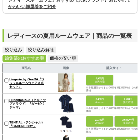
かわいい部屋着をご紹介
レディースの夏用ルームウェア｜商品の一覧表
絞り込み
絞り込み解除
編集部のおすすめ順
価格の安い順
商品名
画像
購入サイト
4,960円
Lingerie by GeeRA『ワ
楽天市場
ッフルルームウェア３点
セット』
※各社通販サイトの 2025年3月26日時点 での税
価格
3,480円
6,780円
Hilltoptocloud（ヒルトッ
Amazon
楽天市場
プクラウド）『ガーゼパ
ジャマ』
※各社通販サイトの 2025年3月26日時点 での税
価格
21,780円
10,890〜円
TENTIAL（テンシャル）
Amazon
楽天市場
『BAKUNE DRY』
※各社通販サイトの 2025年3月26日時点 での税
価格