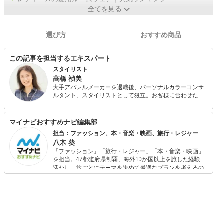
全てを見る
選び方
おすすめ商品
この記事を担当するエキスパート
スタイリスト
高橋 禎美
大手アパレルメーカーを退職後、パーソナルカラーコンサ
ルタント、スタイリストとして独立。お客様に合わせたバ
ランスの取り方やファッションを楽しむコツを分かりやす
くアドバイス。パーソナルカラー診断も会社員時代から仕
事の中で関わっており実績と定評がある。 また、FPとして
マイナビおすすめナビ編集部
も活動しており、個人FP相談や投資初心者の女性に向けた
担当：ファッション、本・音楽・映画、旅行・レジャー
「はじめての投資セミナー」を開催中。お金とファッショ
八木 葵
ンに興味のある女性に支持されている。
「ファッション」「旅行・レジャー」「本・音楽・映画」
を担当。47都道府県制覇、海外10か国以上を旅した経験を
活かし、旅ごとにテーマを決めて最適なプランを考えるの
が得意。また、アパレルショップでの販売経験もあり。誰
でも手軽に楽しめるプチプラとトレンドを取り入れたコー
ディネートを提案します。本や映画から受けたインスピレ
ーションを日常や仕事に活かすことを大切にし、記事では
そんな視点から選んだおすすめ作品やアイテムを紹介しま