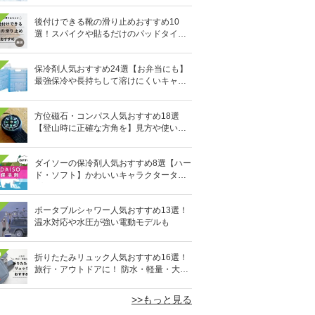
後付けできる靴の滑り止めおすすめ10
選！スパイクや貼るだけのパッドタイプ
も
保冷剤人気おすすめ24選【お弁当にも】
最強保冷や長持ちして溶けにくいキャン
プ用も
方位磁石・コンパス人気おすすめ18選
【登山時に正確な方角を】見方や使い方
も
ダイソーの保冷剤人気おすすめ8選【ハー
ド・ソフト】かわいいキャラクタータイ
プも
ポータブルシャワー人気おすすめ13選！
温水対応や水圧が強い電動モデルも
0
折りたたみリュック人気おすすめ16選！
旅行・アウトドアに！ 防水・軽量・大容
量タイプも
>>もっと見る