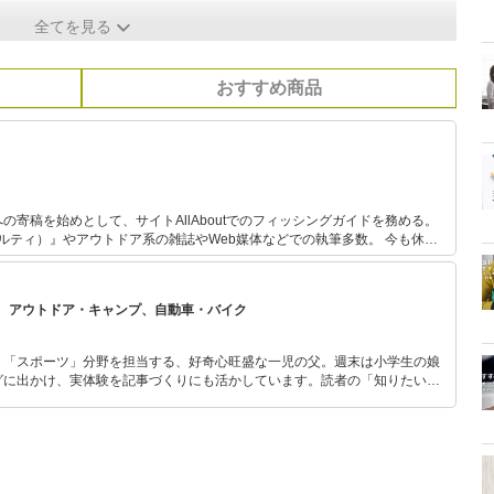
全てを見る
おすすめ商品
の寄稿を始めとして、サイトAllAboutでのフィッシングガイドを務める。
ソルティ）』やアウトドア系の雑誌やWeb媒体などでの執筆多数。 今も休日
わっている自然派で、あらゆるジャンルの釣りを体験し、季節に合わせて日
る。 キャンプ用品は、あえて払い下げのミリタリー系ギアで揃えるマニアな
、アウトドア・キャンプ、自動車・バイク
」「スポーツ」分野を担当する、好奇心旺盛な一児の父。週末は小学生の娘
グに出かけ、実体験を記事づくりにも活かしています。読者の「知りたい」
とをモットーに、信頼できるコンテンツ制作に努めています。