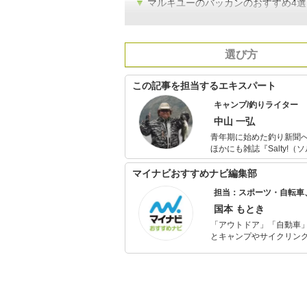
▼
マルキユーのバッカンのおすすめ4選
選び方
この記事を担当するエキスパート
キャンプ/釣りライター
中山 一弘
青年期に始めた釣り新聞へ
ほかにも雑誌『Salty!（
には必ず海山湖を駆けま
本中の旬な魚を追ってい
マイナビおすすめナビ編集部
一面も。
担当：スポーツ・自転車
国本 もとき
「アウトドア」「自動車
とキャンプやサイクリン
を分かりやすく届けるこ