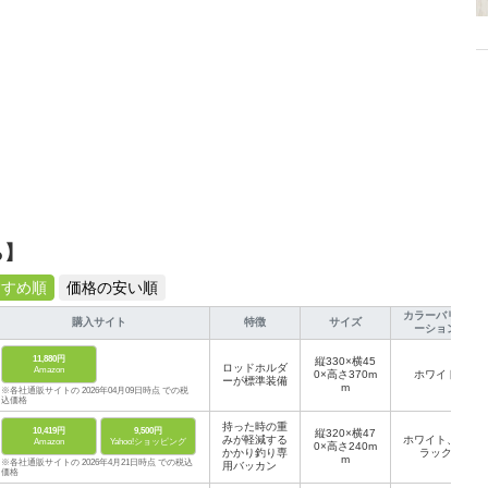
ら】
すすめ順
価格の安い順
カラーバリエ
購入サイト
特徴
サイズ
ーション
11,880円
縦330×横45
ロッドホルダ
Amazon
0×高さ370m
ホワイト
ーが標準装備
m
※各社通販サイトの 2026年04月09日時点 での税
込価格
持った時の重
10,419円
9,500円
縦320×横47
みが軽減する
ホワイト、ブ
Amazon
Yahoo!ショッピング
0×高さ240m
かかり釣り専
ラック
m
※各社通販サイトの 2026年4月21日時点 での税込
用バッカン
価格