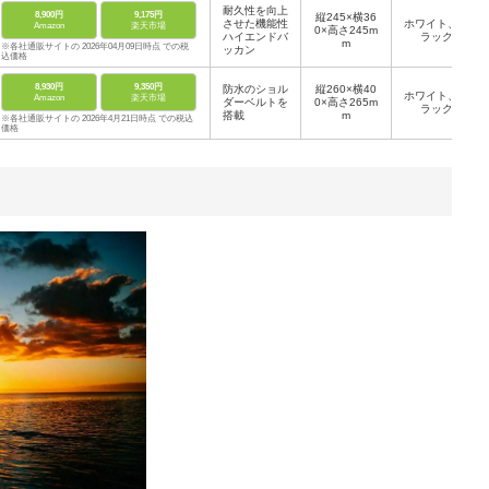
耐久性を向上
8,900円
9,175円
縦245×横36
させた機能性
ホワイト、ブ
Amazon
楽天市場
0×高さ245m
ハイエンドバ
ラック
m
※各社通販サイトの 2026年04月09日時点 での税
ッカン
込価格
8,930円
9,350円
防水のショル
縦260×横40
ホワイト、ブ
Amazon
楽天市場
ダーベルトを
0×高さ265m
ラック
搭載
m
※各社通販サイトの 2026年4月21日時点 での税込
価格