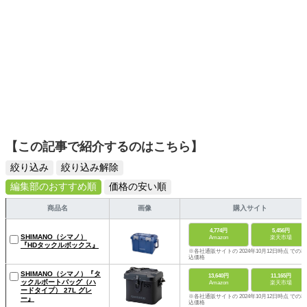
【この記事で紹介するのはこちら】
絞り込み
絞り込み解除
編集部のおすすめ順
価格の安い順
商品名
画像
購入サイト
4,774円
5,456円
SHIMANO（シマノ）
Amazon
楽天市場
『HDタックルボックス』
※各社通販サイトの 2024年10月12日時点 での税
込価格
SHIMANO（シマノ）『タ
13,640円
11,165円
ックルボートバッグ（ハ
Amazon
楽天市場
ードタイプ） 27L グレ
※各社通販サイトの 2024年10月12日時点 での税
ー』
込価格