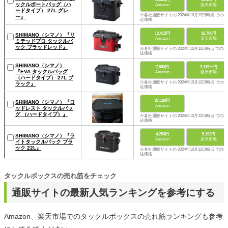
ックルボートバッグ（ハ
Amazon
楽天市場
ードタイプ） 27L グレ
※各社通販サイトの 2024年10月12日時点 での税
ー』
込価格
12,412円
12,700円
SHIMANO（シマノ）『リ
Amazon
楽天市場
ミテッドプロ タックルバ
ック ブラッドレッド』
※各社通販サイトの 2024年10月12日時点 での税
込価格
SHIMANO（シマノ）
7,553円
7,119〜円
『EVA タックルバッグ
Amazon
楽天市場
（ハードタイプ） 27L ブ
※各社通販サイトの 2024年10月12日時点 での税
ラック』
込価格
27,120円
SHIMANO（シマノ）『ロ
Amazon
ッドレスト タックルバッ
グ （ハードタイプ）』
※各社通販サイトの 2024年10月12日時点 での税
込価格
4,253円
5,192円
SHIMANO（シマノ）『ラ
Amazon
楽天市場
イトタックルバック ブラ
ック 22L』
※各社通販サイトの 2024年10月12日時点 での税
込価格
タックルボックスの売れ筋をチェック
通販サイトの最新人気ランキングを参考にする
Amazon、楽天市場でのタックルボックスの売れ筋ランキングも参考