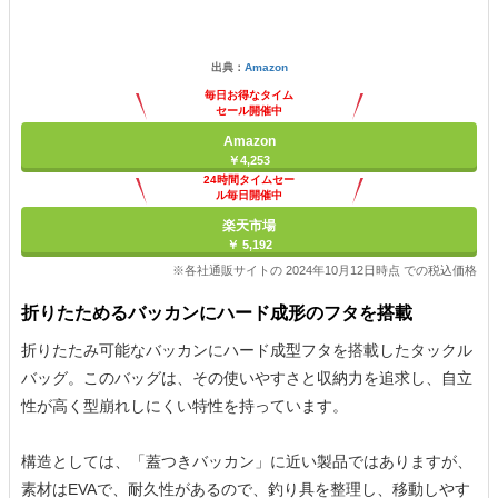
出典：
Amazon
毎日お得なタイム
セール開催中
Amazon
￥4,253
24時間タイムセー
ル毎日開催中
楽天市場
￥ 5,192
※各社通販サイトの 2024年10月12日時点 での税込価格
折りたためるバッカンにハード成形のフタを搭載
折りたたみ可能なバッカンにハード成型フタを搭載したタックル
バッグ。このバッグは、その使いやすさと収納力を追求し、自立
性が高く型崩れしにくい特性を持っています。
構造としては、「蓋つきバッカン」に近い製品ではありますが、
素材はEVAで、耐久性があるので、釣り具を整理し、移動しやす