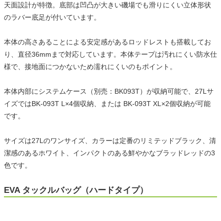
天面設計が特徴。底部は凹凸が大きい磯場でも滑りにくい立体形状
のラバー底足が付いています。
本体の高さあることによる安定感があるロッドレストも搭載してお
り、直径36mmまで対応しています。本体テープは汚れにくい防水仕
様で、接地面につかないため濡れにくいのもポイント。
本体内部にシステムケース（別売：BK093T）が収納可能で、27Lサ
イズではBK-093T L×4個収納、または BK-093T XL×2個収納が可能
です。
サイズは27Lのワンサイズ、カラーは定番のリミテッドブラック、清
潔感のあるホワイト、インパクトのある鮮やかなブラッドレッドの3
色です。
EVA タックルバッグ（ハードタイプ）