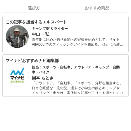
選び方
おすすめ商品
この記事を担当するエキスパート
キャンプ/釣りライター
中山 一弘
青年期に始めた釣り新聞への寄稿を始めとして、サイト
AllAboutでのフィッシングガイドを務める。 ほかにも雑誌
『Salty!（ソルティ）』やアウトドア系の雑誌やWeb媒体な
どでの執筆多数。 今も休日には必ず海山湖を駆けまわって
いる自然派で、あらゆるジャンルの釣りを体験し、季節に
マイナビおすすめナビ編集部
合わせて日本中の旬な魚を追っている。 キャンプ用品は、
担当：スポーツ・自転車、アウトドア・キャンプ、自動
あえて払い下げのミリタリー系ギアで揃えるマニアな一面
車・バイク
も。
国本 もとき
「アウトドア」「自動車」「スポーツ」分野を担当する、
好奇心旺盛な一児の父。週末は小学生の娘とキャンプやサ
イクリングに出かけ、実体験を記事づくりにも活かしてい
ます。読者の「知りたい」を分かりやすく届けることをモ
ットーに、信頼できるコンテンツ制作に努めています。