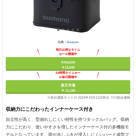
出典：
Amazon
毎日お得なタイム
セール開催中
Amazon
￥13,640
24時間タイムセー
ル毎日開催中
楽天市場
￥ 11,165
※各社通販サイトの 2024年10月12日時点 での税込価格
収納力にこだわったインナーケース付き
自立性が高く、型崩れしにくい特性を持つタックルバッグ。収納
力にこだわり、使いやすさを増したインナーケース付の多機能モ
デルとなっています。雨や水しぶきが浸入しにくいハード成型フ