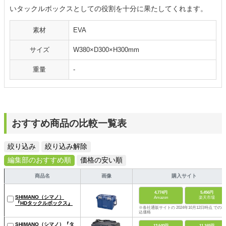
いタックルボックスとしての役割を十分に果たしてくれます。
素材
EVA
サイズ
W380×D300×H300mm
重量
-
おすすめ商品の比較一覧表
絞り込み
絞り込み解除
編集部のおすすめ順
価格の安い順
商品名
画像
購入サイト
4,774円
5,456円
SHIMANO（シマノ）
Amazon
楽天市場
『HDタックルボックス』
※各社通販サイトの 2024年10月12日時点 での税
込価格
SHIMANO（シマノ）『タ
13,640円
11,165円