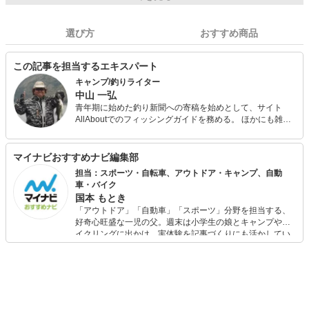
選び方
おすすめ商品
この記事を担当するエキスパート
キャンプ/釣りライター
中山 一弘
青年期に始めた釣り新聞への寄稿を始めとして、サイト
AllAboutでのフィッシングガイドを務める。 ほかにも雑誌
『Salty!（ソルティ）』やアウトドア系の雑誌やWeb媒体な
どでの執筆多数。 今も休日には必ず海山湖を駆けまわって
いる自然派で、あらゆるジャンルの釣りを体験し、季節に
マイナビおすすめナビ編集部
合わせて日本中の旬な魚を追っている。 キャンプ用品は、
担当：スポーツ・自転車、アウトドア・キャンプ、自動
あえて払い下げのミリタリー系ギアで揃えるマニアな一面
車・バイク
も。
国本 もとき
「アウトドア」「自動車」「スポーツ」分野を担当する、
好奇心旺盛な一児の父。週末は小学生の娘とキャンプやサ
イクリングに出かけ、実体験を記事づくりにも活かしてい
ます。読者の「知りたい」を分かりやすく届けることをモ
ットーに、信頼できるコンテンツ制作に努めています。