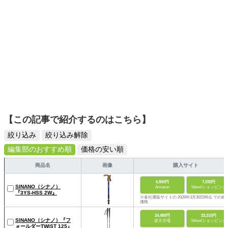
【この記事で紹介するのはこちら】
絞り込み
絞り込み解除
編集部のおすすめ順
価格の安い順
商品名
画像
購入サイト
6,800円
7,038円
SINANO（シナノ）
Amazon
Yahoo!ショッピング
『3YS-HSS 2W』
※各社通販サイトの 2026年3月30日時点 での税
価格
24,480円
23,310円
SINANO（シナノ）『フ
楽天市場
Yahoo!ショッピング
ォールダーTWIST 125』