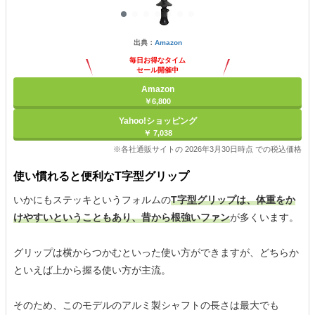
出典：
Amazon
毎日お得なタイム
セール開催中
Amazon
￥6,800
Yahoo!ショッピング
￥ 7,038
※各社通販サイトの 2026年3月30日時点 での税込価格
使い慣れると便利なT字型グリップ
いかにもステッキというフォルムの
T字型グリップは、体重をか
けやすいということもあり、昔から根強いファン
が多くいます。
グリップは横からつかむといった使い方ができますが、どちらか
といえば上から握る使い方が主流。
そのため、このモデルのアルミ製シャフトの長さは最大でも