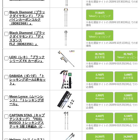
※各社通販サイトの 2026年3月30日時点 での税
価格
Black Diamond（ブラッ
77,554円
クダイヤモンド）『アル
Yahoo!ショッピング
パインカーボンコルク
※各社通販サイトの 2026年3月30日時点 での税
（BD82368）』
価格
Black Diamond（ブラッ
23,800円
クダイヤモンド）『ディ
Yahoo!ショッピング
スタンス
※各社通販サイトの 2024年10月1日時点 での税
FLZ（BD82356）』
価格
35,750円
35,750円
LEKI（レキ）『ブラック
楽天市場
Yahoo!ショッピング
シリーズ FX カーボン』
※各社通販サイトの 2026年03月25日時点 での税
込価格
3,740円
3,498円
DABADA（ダバダ）『ト
Amazon
楽天市場
レッキングポール2本セッ
ト』
※各社通販サイトの 2026年03月25日時点 での税
込価格
2,399円
3,588円
Moon Lence（ムーンレ
Amazon
楽天市場
ンス）『トレッキングポ
ール』
※各社通販サイトの 2026年03月25日時点 での税
込価格
CAPTAIN STAG（キャプ
4,442円
5,100円
テンスタッグ）『FEEL
Amazon
楽天市場
BOSCO トレッキングス
※各社通販サイトの 2026年03月25日時点 での税
テッキ 3段 2本組み（CSI-
込価格
001））』
24,200円
24,200円
Helinox（ヘリノックス）
Amazon
Amazon