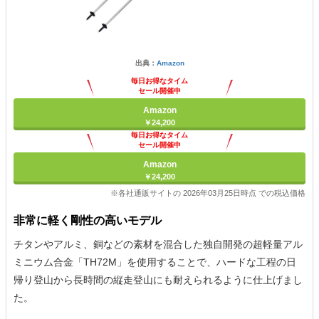
出典：
Amazon
毎日お得なタイム
セール開催中
Amazon
￥24,200
毎日お得なタイム
セール開催中
Amazon
￥24,200
※各社通販サイトの 2026年03月25日時点 での税込価格
非常に軽く剛性の高いモデル
チタンやアルミ、銅などの素材を混合した独自開発の超軽量アル
ミニウム合金「TH72M」を使用することで、ハードな工程の日
帰り登山から長時間の縦走登山にも耐えられるように仕上げまし
た。