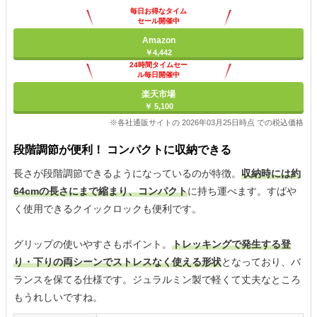
毎日お得なタイム
セール開催中
Amazon
￥4,442
24時間タイムセー
ル毎日開催中
楽天市場
￥ 5,100
※各社通販サイトの 2026年03月25日時点 での税込価格
段階調節が便利！ コンパクトに収納できる
長さが段階調節できるようになっているのが特徴。
収納時には約
64cmの長さにまで縮まり、コンパクト
に持ち運べます。すばや
く使用できるクイックロックも便利です。
グリップの使いやすさもポイント。
トレッキングで発生する登
り・下りの両シーンでストレスなく使える形状
となっており、バ
ランスを保てる仕様です。ジュラルミン製で軽くて丈夫なところ
もうれしいですね。