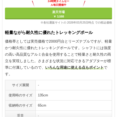
24時間タイムセー
ル毎日開催中
楽天市場
￥ 3,588
※各社通販サイトの 2026年03月25日時点 での税込価格
軽量ながら耐久性に優れたトレッキングポール
価格帯としては実売価格で2000円台とリーズナブルですが、軽量
かつ耐久性に優れたトレッキングポールです。シャフトには強度
の高い高品質なアルミ合金を使用することで軽量さと耐久性の両
立を実現しました。さまざまな状況に対応できるアダプターが標
準に付属しているので、
いろんな用途に使える点もポイント
で
す。
サイズ展開
-
使用時のサイズ
135cm
収納時のサイズ
65cm
重量
-