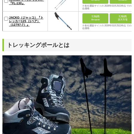
『FL-130』
※各社通販サイトの 2026年03月25日時点 での税
込価格
7,731円
7,731円
JACKO（ジャッコ）『ト
Amazon
楽天市場
レッカー125（1ペア）
（12797-7）』
※各社通販サイトの 2026年03月25日時点 での税
込価格
トレッキングポールとは