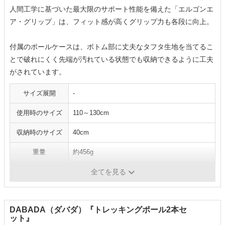
人間工学に基づいた最大限のサポート性能を備えた「エルゴンエ
ア・グリップ」は、フィット感が高くグリップ力も各段に向上。
付属のポールケースは、ボトム部に丈夫なタフタ生地を当てるこ
とで破れにくく先端が汚れている状態でも収納できるように工夫
がされています。
サイズ展開
-
使用時のサイズ
110～130cm
収納時のサイズ
40cm
重量
約456g
シャフトの素材
カーボンファイバー
全てを見る
DABADA（ダバダ）『トレッキングポール2本セ
ット』