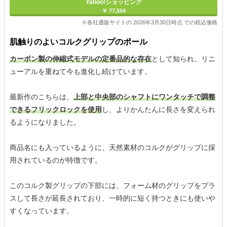
Yahoo!ショッピング
￥ 77,554
※各社通販サイトの 2026年3月30日時点 での税込価格
肌触りのよいコルクグリップのポール
カーボン製の伸縮式モデルの定番品的な存在
として知られ、リニ
ューアルを重ねて今も進化し続けています。
最新作のこちらは、
上部と中央部のシャフトにワンタッチで調整
できるフリックロックを使用
し、よりかんたんに長さを変えられ
るようになりました。
商品名にも入っているように、天然素材のコルクがグリップに採
用されているのが特徴です。
このコルク製グリップの下部には、フォーム材のグリップをプラ
スして長さが延長されており、一時的に短く持つときにも使いや
すくなっています。