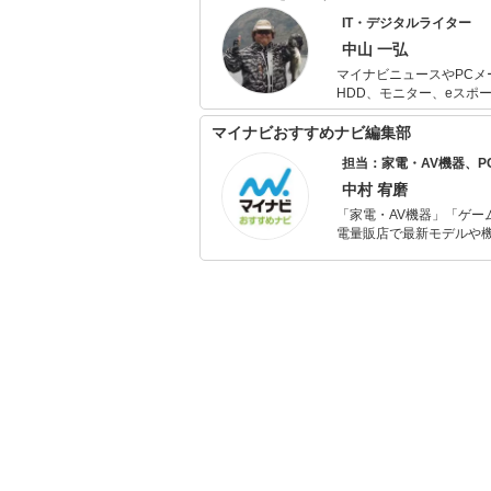
IT・デジタルライター
中山 一弘
マイナビニュースやPCメ
HDD、モニター、eスポ
ルで執筆実績あり。 多くのIT・デジタル系の執筆実績がある反面、休日はもっぱらアウトドア派。趣
味の釣りやサバゲー、さら
マイナビおすすめナビ編集部
担当：家電・AV機器、
中村 宥磨
「家電・AV機器」「ゲー
電量販店で最新モデルや
イトルやイベント情報も
シュで使いやすい家電や