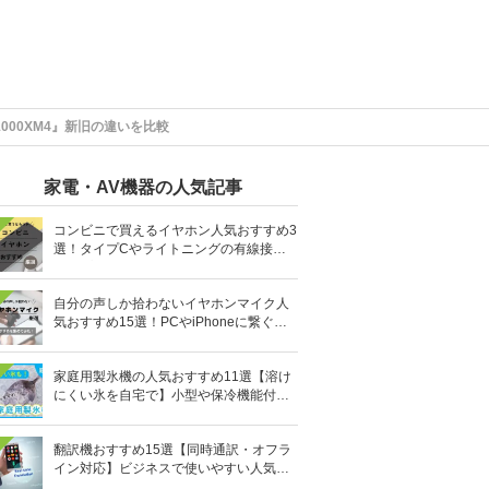
-1000XM4』新旧の違いを比較
家電・AV機器の人気記事
コンビニで買えるイヤホン人気おすすめ3
選！タイプCやライトニングの有線接続
タイプも
自分の声しか拾わないイヤホンマイク人
気おすすめ15選！PCやiPhoneに繋ぐ有
線など
家庭用製氷機の人気おすすめ11選【溶け
にくい氷を自宅で】小型や保冷機能付き
も
翻訳機おすすめ15選【同時通訳・オフラ
イン対応】ビジネスで使いやすい人気の
イヤホン型も