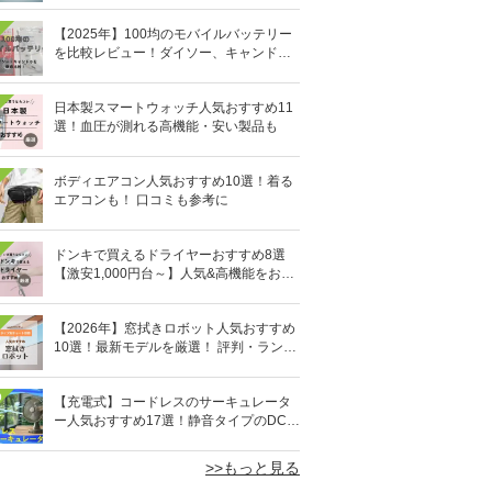
【2025年】100均のモバイルバッテリー
を比較レビュー！ダイソー、キャンドゥ
どっちがいい？
日本製スマートウォッチ人気おすすめ11
選！血圧が測れる高機能・安い製品も
ボディエアコン人気おすすめ10選！着る
エアコンも！ 口コミも参考に
ドンキで買えるドライヤーおすすめ8選
【激安1,000円台～】人気&高機能をお得
にゲット！
【2026年】窓拭きロボット人気おすすめ
10選！最新モデルを厳選！ 評判・ランキ
ングも
0
【充電式】コードレスのサーキュレータ
ー人気おすすめ17選！静音タイプのDCモ
ーターも
>>もっと見る