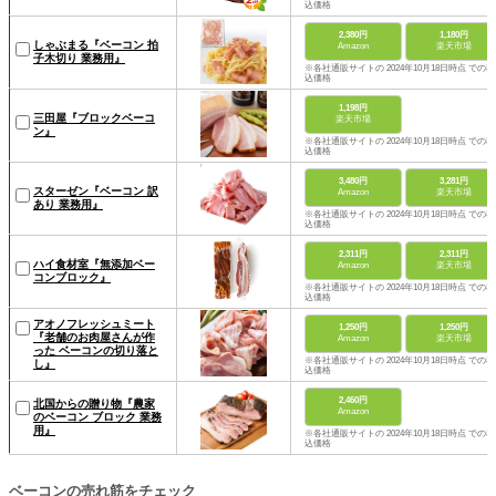
込価格
2,380円
1,180円
しゃぶまる『ベーコン 拍
Amazon
楽天市場
子木切り 業務用』
※各社通販サイトの 2024年10月18日時点 での税
込価格
1,198円
三田屋『ブロックベーコ
楽天市場
ン』
※各社通販サイトの 2024年10月18日時点 での税
込価格
3,480円
3,281円
スターゼン『ベーコン 訳
Amazon
楽天市場
あり 業務用』
※各社通販サイトの 2024年10月18日時点 での税
込価格
2,311円
2,311円
ハイ食材室『無添加ベー
Amazon
楽天市場
コンブロック』
※各社通販サイトの 2024年10月18日時点 での税
込価格
アオノフレッシュミート
1,250円
1,250円
『老舗のお肉屋さんが作
Amazon
楽天市場
った ベーコンの切り落と
※各社通販サイトの 2024年10月18日時点 での税
し』
込価格
2,460円
北国からの贈り物『農家
Amazon
のベーコン ブロック 業務
用』
※各社通販サイトの 2024年10月18日時点 での税
込価格
ベーコンの売れ筋をチェック