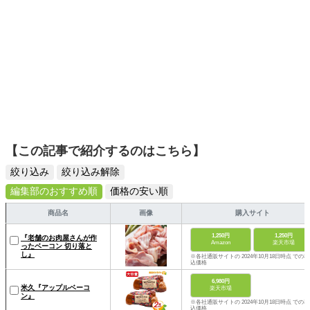
【この記事で紹介するのはこちら】
絞り込み
絞り込み解除
編集部のおすすめ順
価格の安い順
商品名
画像
購入サイト
1,250円
1,250円
『老舗のお肉屋さんが作
Amazon
楽天市場
ったベーコン 切り落と
し』
※各社通販サイトの 2024年10月18日時点 での税
込価格
6,980円
米久『アップルベーコ
楽天市場
ン』
※各社通販サイトの 2024年10月18日時点 での税
込価格