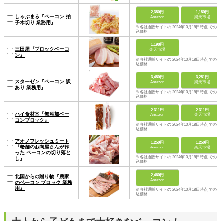
2,380円
1,180円
しゃぶまる『ベーコン 拍
Amazon
楽天市場
子木切り 業務用』
※各社通販サイトの 2024年10月18日時点 での税
込価格
1,198円
三田屋『ブロックベーコ
楽天市場
ン』
※各社通販サイトの 2024年10月18日時点 での税
込価格
3,480円
3,281円
スターゼン『ベーコン 訳
Amazon
楽天市場
あり 業務用』
※各社通販サイトの 2024年10月18日時点 での税
込価格
2,311円
2,311円
ハイ食材室『無添加ベー
Amazon
楽天市場
コンブロック』
※各社通販サイトの 2024年10月18日時点 での税
込価格
アオノフレッシュミート
1,250円
1,250円
『老舗のお肉屋さんが作
Amazon
楽天市場
った ベーコンの切り落と
※各社通販サイトの 2024年10月18日時点 での税
し』
込価格
2,460円
北国からの贈り物『農家
Amazon
のベーコン ブロック 業務
用』
※各社通販サイトの 2024年10月18日時点 での税
込価格