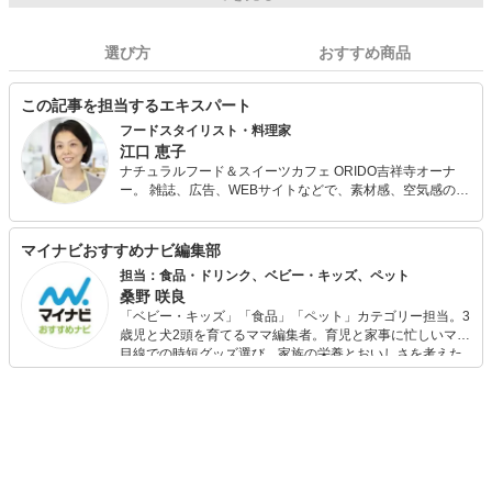
選び方
おすすめ商品
この記事を担当するエキスパート
フードスタイリスト・料理家
江口 恵子
ナチュラルフード＆スイーツカフェ ORIDO吉祥寺オーナ
ー。 雑誌、広告、WEBサイトなどで、素材感、空気感のあ
るスタイリングと実生活に根付いた提案が人気。 講演会、
料理教室、ケータリング、カフェとあらゆるシチュエーシ
ョンで野菜たっぷりのおいしくて体に優しい料理を伝える
マイナビおすすめナビ編集部
べく活動中。
担当：食品・ドリンク、ベビー・キッズ、ペット
桑野 咲良
「ベビー・キッズ」「食品」「ペット」カテゴリー担当。3
歳児と犬2頭を育てるママ編集者。育児と家事に忙しいママ
目線での時短グッズ選び、家族の栄養とおいしさを考えた
食品選び、束の間のリラックスタイムを楽しむためのスイ
ーツ選びに自信あり。鋭い目線で商品を見極め、少しでも
日々の生活が豊かになるものを紹介します。