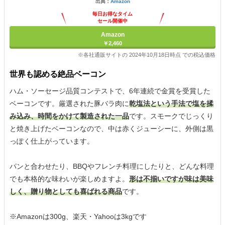
出典：
Amazon
毎日お得なタイム
セール開催中
Amazon
￥2,460
※各社通販サイトの 2024年10月18日時点 での税込価格
世界も認める絶品ベーコン
ハム・ソーセージ品質コンテストで、6年連続で金賞を受賞した
ベーコンです。厳選された豚バラ肉に
乾塩法という手法で塩を揉
み込み、時間をかけて製造された一品
です。スモークでじっくり
と焼き上げたベーコンなので、中は赤くジューシーに、外側は黒
っぽく仕上がっています。
パンと合わせたり、BBQやフレンチ料理にしたりと、どんな料理
でも本格的な味わいが楽しめますよ。
形は不揃いですが味は美味
しく、贈り物としても喜ばれる商品
です。
※Amazonは300g、楽天・Yahooは3kgです