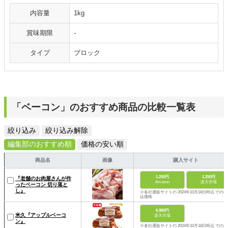
内容量
1kg
賞味期限
‐
タイプ
ブロック
「ベーコン」のおすすめ商品の比較一覧表
絞り込み
絞り込み解除
編集部のおすすめ順
価格の安い順
商品名
画像
購入サイト
1,250円
1,250円
『老舗のお肉屋さんが作
Amazon
楽天市場
ったベーコン 切り落と
し』
※各社通販サイトの 2024年10月18日時点 での税
込価格
6,980円
米久『アップルベーコ
楽天市場
ン』
※各社通販サイトの 2024年10月18日時点 での税