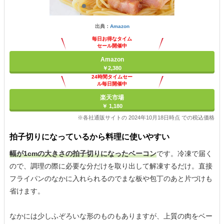
出典：
Amazon
毎日お得なタイム
セール開催中
Amazon
￥2,380
24時間タイムセー
ル毎日開催中
楽天市場
￥ 1,180
※各社通販サイトの 2024年10月18日時点 での税込価格
拍子切りになっているから料理に使いやすい
幅が1cmの大きさの拍子切りになったベーコン
です。冷凍で届く
ので、調理の際に必要な分だけを取り出して解凍するだけ。直接
フライパンのなかに入れられるのでまな板や包丁のあと片づけも
省けます。
なかには少しふぞろいな形のものもありますが、上質の肉をベー