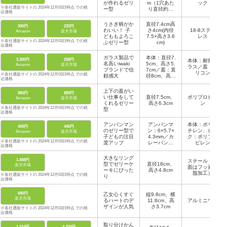
が作れるゼリ
m（1穴あた
ック
※各社通販サイトの 2024年12月03日時点 での税
ー型
り直径約6c
込価格
m、高さ4c
m）
うさぎ柄がか
直径7.4cm高
300円
233円
わいい！ 子
さ4cm(内径
18-8ステン
Amazon
楽天市場
どももよろこ
7.5×高さ3.6
レス
※各社通販サイトの 2024年12月03日時点 での税
ぶゼリー型
cm)
込価格
ガラス製品で
本体：直径7.
3,300円
258円
本体：耐熱ガ
名高いiwaki
5cm、高さ5.
Amazon
楽天市場
ラス／蓋：シ
ブランドで信
7cm／蓋：直
リコン
※各社通販サイトの 2024年12月03日時点 での税
頼感大
径8cm、高さ
込価格
1cm
上下の蓋がい
880円
880円
い仕事をして
直径7.5cm、
ポリプロピレ
Amazon
楽天市場
くれるゼリー
高さ6.3cm
ン
※各社通販サイトの 2024年12月03日時点 での税
型
込価格
アンパンマン
アンパンマ
本体：ポリエ
400円
440円
のゼリー型で
ン：6×5.7×
チレン、ピッ
Amazon
楽天市場
子どもの注目
4.3mm／カ
ク：ポリプロ
※各社通販サイトの 2024年12月03日時点 での税
度アップ
レーパンマ
ピレン
込価格
ン：6.6×5.5
×4.3mm／し
大きなリング
1,408円
ょくぱんま
スチール（内
型でゼリーケ
直径18cm、
楽天市場
ん：5.9×5.8
面はフッ素樹
ーキにぴった
高さ4.8cm
×4.3mm
脂加工）
※各社通販サイトの 2024年12月03日時点 での税
り
込価格
680円
乙女心くすぐ
縦9.8cm、横
楽天市場
るハートのデ
11.8cm、高
アルミニウム
ザインが人気
さ3.7cm
※各社通販サイトの 2024年12月03日時点 での税
込価格
取り分けかん
1,210円
2,702円