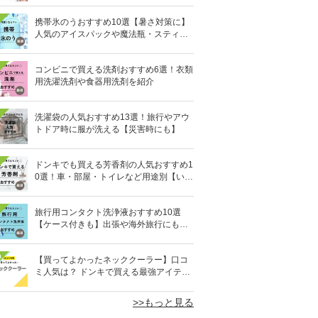
携帯氷のうおすすめ10選【暑さ対策に】
人気のアイスパックや魔法瓶・スティッ
ク型も
コンビニで買える洗剤おすすめ6選！衣類
用洗濯洗剤や食器用洗剤を紹介
洗濯袋の人気おすすめ13選！旅行やアウ
トドア時に服が洗える【災害時にも】
ドンキでも買える芳香剤の人気おすすめ1
0選！車・部屋・トイレなど用途別【いい
匂い】
旅行用コンタクト洗浄液おすすめ10選
【ケース付きも】出張や海外旅行にも便
利
0
【買ってよかったネッククーラー】口コ
ミ人気は？ ドンキで買える最強アイテム
も
>>もっと見る