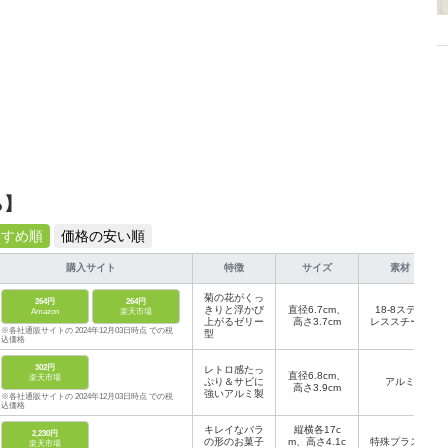
ら】
すすめ順
価格の安い順
購入サイト
特徴
サイズ
素材
菊の花がくっ
264円
264円
きりと浮かび
直径6.7cm、
18-8ステン
Amazon
楽天市場
上がるゼリー
高さ3.7cm
レススチール
※各社通販サイトの 2024年12月03日時点 での税
型
込価格
302円
レトロ感たっ
直径6.8cm、
楽天市場
ぷり＆サビに
アルミ
高さ3.9cm
強いアルミ製
※各社通販サイトの 2024年12月03日時点 での税
込価格
キレイなバラ
縦横各17c
2,230円
の形のお菓子
m、高さ4.1c
特殊プラスチ
楽天市場