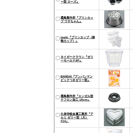
ー型 ローズ』
霜鳥製作所『プリンカッ
プ ウサちゃん』
iwaki『プリンカップ（耐
熱カップ）』
タイガークラウン『ゼリ
ーモールド4P』
BANDAI『アンパンマン
ピックつきゼリー型』
霜鳥製作所『エンゼル型
テフロン加工 18cm』
久保寺軽金属工業所『ア
ルミ ゼリー型（大）
#14』