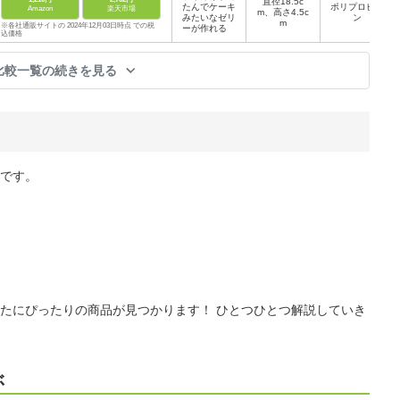
直径18.5c
たんでケーキ
ポリプロピレ
Amazon
楽天市場
m、高さ4.5c
みたいなゼリ
ン
m
※各社通販サイトの 2024年12月03日時点 での税
ーが作れる
込価格
比較一覧の続きを見る
です。
たにぴったりの商品が見つかります！ ひとつひとつ解説していき
ぶ