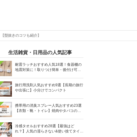
！【型抜きのコツも紹介】
生活雑貨・日用品の人気記事
耐震ラッチおすすめ人気18選！食器棚の
地震対策に！取りつけ簡単・後付け可能
も
旅行用洗剤人気おすすめ9選【長期の旅行
や出張に】小分けでコンパクト
携帯用の消臭スプレー人気おすすめ23選
【衣類・靴・トイレ】焼肉やタバコのニ
オイにも
冷感タオルおすすめ28選【最強はど
れ？】人気の濡らさない&使い捨てタイプ
も