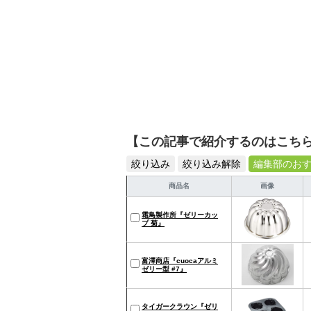
【この記事で紹介するのはこち
絞り込み
絞り込み解除
編集部のお
商品名
画像
霜鳥製作所『ゼリーカッ
プ 菊』
富澤商店『cuocaアルミ
ゼリー型 #7』
タイガークラウン『ゼリ