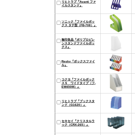
リヒトラブ『Avanti ファ
イルスタンド』
ソニック『ファイルボッ
クス タテ型（FB-708）』
無印良品『ポリプロピレ
ンスタンドファイルボッ
クス』
Resky『ボックスファイ
ル』
コクヨ『ファイルボック
スＳ ワイドタイプ（フ-
EW450M）』
リヒトラブ『ブックスタ
ンド（G1620）』
セキセイ『クリスタルラ
ック（CRX-265）』