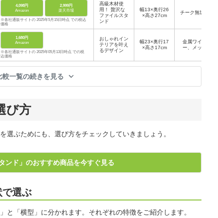
高級木材使
4,098円
2,999円
用！ 贅沢な
幅13×奥行26
Amazon
楽天市場
チーク無垢材
ファイルスタ
×高さ27cm
※各社通販サイトの 2025年5月15日時点 での税込
ンド
価格
1,680円
おしゃれイン
幅23×奥行17
金属ワイヤ
Amazon
テリアを叶え
×高さ17cm
ー、メッキ
るデザイン
※各社通販サイトの 2025年05月13日時点 での税
込価格
比較一覧の続きを見る
選び方
を選ぶためにも、選び方をチェックしていきましょう。
タンド」のおすすめ商品を今すぐ見る
状で選ぶ
」と「横型」に分かれます。それぞれの特徴をご紹介します。