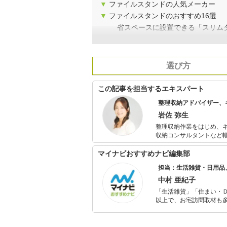
▼
ファイルスタンドの人気メーカー
▼
ファイルスタンドのおすすめ16選
省スペースに設置できる「スリム
選び方
この記事を担当するエキスパート
整理収納アドバイザー、
岩佐 弥生
整理収納作業をはじめ、
収納コンサルタントなど幅広く活躍。 喋る仕事もしていることから
きやすいと好評。また、
マイナビおすすめナビ編集部
担当：生活雑貨・日用品
中村 亜紀子
「生活雑貨」「住まい・
以上で、お宅訪問取材も多
ャレンジ済み。初心者で