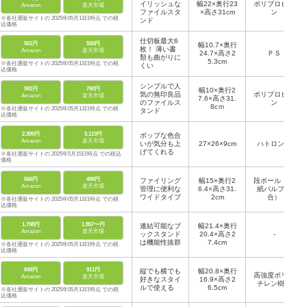
イリッシュな
幅22×奥行23
ポリプロピレ
Amazon
楽天市場
ファイルスタ
×高さ31cm
ン
※各社通販サイトの 2025年05月13日時点 での税
ンド
込価格
仕切板最大6
561円
550円
幅10.7×奥行
枚！ 薄い書
Amazon
楽天市場
24.7×高さ2
ＰＳ
類も曲がりに
5.3cm
※各社通販サイトの 2025年05月13日時点 での税
くい
込価格
シンプルで人
591円
790円
幅10×奥行2
気の無印良品
ポリプロピレ
Amazon
楽天市場
7.6×高さ31.
のファイルス
ン
8cｍ
※各社通販サイトの 2025年05月13日時点 での税
タンド
込価格
2,399円
3,119円
ポップな色合
Amazon
楽天市場
いが気分も上
27×26×9cm
ハトロン紙
げてくれる
※各社通販サイトの 2025年5月15日時点 での税込
価格
566円
498円
ファイリング
幅15×奥行2
段ボール（古
Amazon
楽天市場
管理に便利な
6.4×高さ31.
紙パルプ配
ワイドタイプ
2cm
合）
※各社通販サイトの 2025年05月13日時点 での税
込価格
1,798円
1,857〜円
連結可能なブ
幅21.4×奥行
Amazon
楽天市場
ックスタンド
20.4×高さ2
-
は機能性抜群
7.4cm
※各社通販サイトの 2025年05月13日時点 での税
込価格
849円
911円
縦でも横でも
幅20.8×奥行
高強度ポリス
Amazon
楽天市場
好きなスタイ
16.9×高さ2
チレン樹脂
ルで使える
6.5cm
※各社通販サイトの 2025年05月13日時点 での税
込価格