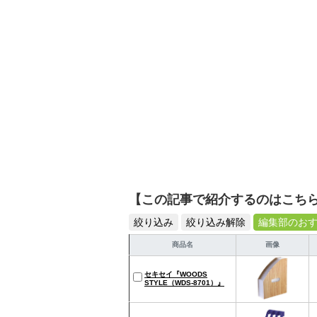
【この記事で紹介するのはこち
絞り込み
絞り込み解除
編集部のお
商品名
画像
セキセイ『WOODS
STYLE（WDS-8701）』