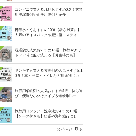
コンビニで買える洗剤おすすめ6選！衣類
用洗濯洗剤や食器用洗剤を紹介
携帯氷のうおすすめ10選【暑さ対策に】
人気のアイスパックや魔法瓶・スティッ
ク型も
洗濯袋の人気おすすめ13選！旅行やアウ
トドア時に服が洗える【災害時にも】
ドンキでも買える芳香剤の人気おすすめ1
0選！車・部屋・トイレなど用途別【いい
匂い】
旅行用柔軟剤の人気おすすめ5選！持ち運
びに便利な小分けタイプや柔軟剤シート
を紹介
0
旅行用コンタクト洗浄液おすすめ10選
【ケース付きも】出張や海外旅行にも便
利
>>もっと見る