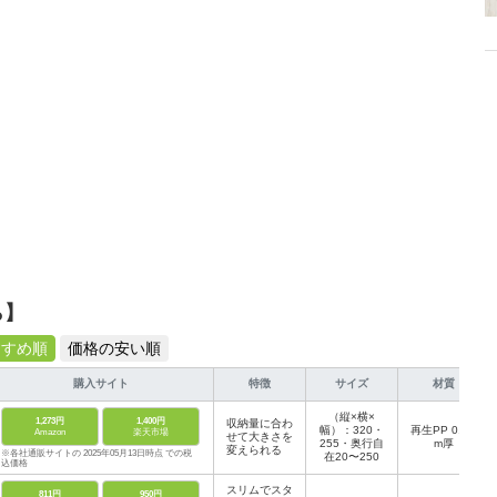
ら】
すすめ順
価格の安い順
購入サイト
特徴
サイズ
材質
（縦×横×
1,273円
1,400円
収納量に合わ
幅）：320・
再生PP 0.9m
Amazon
楽天市場
せて大きさを
255・奥行自
m厚
変えられる
※各社通販サイトの 2025年05月13日時点 での税
在20〜250
込価格
スリムでスタ
811円
950円