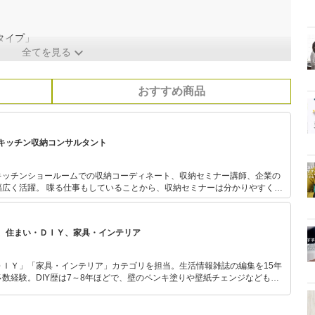
タイプ」
全てを見る
おすすめ商品
キッチン収納コンサルタント
キッチンショールームでの収納コーディネート、収納セミナー講師、企業の
、収納セミナーは分かりやすく聞
お片づけが好きになる！「収納ラベル」もプロデュースしている。
、住まい・ＤＩＹ、家具・インテリア
ＤＩＹ」「家具・インテリア」カテゴリを担当。生活情報雑誌の編集を15年
数経験。DIY歴は7～8年ほどで、壁のペンキ塗りや壁紙チェンジなどもチ
もモノ選びがしやすい記事をお届けします！