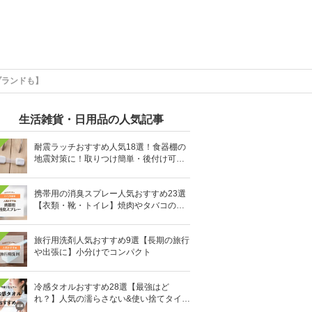
ブランドも】
生活雑貨・日用品の人気記事
耐震ラッチおすすめ人気18選！食器棚の
地震対策に！取りつけ簡単・後付け可能
も
携帯用の消臭スプレー人気おすすめ23選
【衣類・靴・トイレ】焼肉やタバコのニ
オイにも
旅行用洗剤人気おすすめ9選【長期の旅行
や出張に】小分けでコンパクト
冷感タオルおすすめ28選【最強はど
れ？】人気の濡らさない&使い捨てタイプ
も