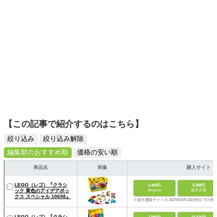
【この記事で紹介するのはこちら】
絞り込み
絞り込み解除
編集部のおすすめ順
価格の安い順
商品名
画像
購入サイト
LEGO（レゴ）『クラシ
5,404円
5,399円
ック 黄色のアイデアボッ
Amazon
楽天市場
クス スペシャル 10698』
※各社通販サイトの 2025年8月13日時点 での税
LEGO（レゴ）『クラシ