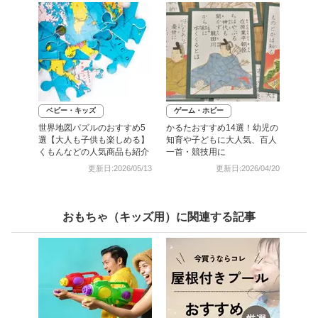
ベビー・キッズ
ゲーム・ホビー
世界地図パズルのおすすめ5
かるたおすすめ14選！幼児の
選【大人も子供も楽しめる】
知育や子どもに大人気、百人
くもんなどの人気商品も紹介
一首・競技用に
更新日:2026/05/13
更新日:2026/04/20
おもちゃ（キッズ用）に関連する記事