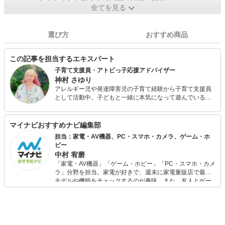
全てを見る
選び方
おすすめ商品
この記事を担当するエキスパート
子育て支援員・アトピっ子応援アドバイザー
神村 さゆり
アレルギー児や発達障害児の子育て経験から子育て支援員
として活動中。子どもと一緒に本気になって遊んでいる。
文具や玩具に造詣が深く、手描きイラストやハンドメイド
も得意としている。住環境や食育の大切さを伝えるためミ
ネラル教室や醗酵料理教室、そして美味しい除去食教室な
マイナビおすすめナビ編集部
どを開講。
担当：家電・AV機器、PC・スマホ・カメラ、ゲーム・ホ
ビー
中村 宥磨
「家電・AV機器」「ゲーム・ホビー」「PC・スマホ・カメ
ラ」分野を担当。家電が好きで、週末に家電量販店で最新
モデルや機能をチェックするのが趣味。また、友人とゲー
ムを楽しみながら、新作タイトルやイベント情報もいち早
くキャッチ。記事を通して、生活の質を底上げしてくれる
スタイリッシュで使いやすい家電や、みんなで楽しめるゲ
ームを発信していきます！