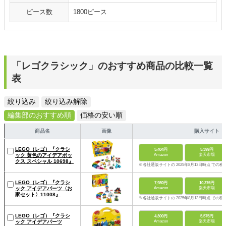
ピース数
1800ピース
「レゴクラシック」のおすすめ商品の比較一覧
表
絞り込み
絞り込み解除
編集部のおすすめ順
価格の安い順
商品名
画像
購入サイト
LEGO（レゴ）『クラシ
5,404円
5,399円
ック 黄色のアイデアボッ
Amazon
楽天市場
クス スペシャル 10698』
※各社通販サイトの 2025年8月13日時点 での税
LEGO（レゴ）『クラシ
7,980円
10,376円
ック アイデアパーツ〈お
Amazon
楽天市場
家セット〉11008』
※各社通販サイトの 2025年8月13日時点 での税
LEGO（レゴ）『クラシ
4,300円
5,575円
ック アイデアパーツ
Amazon
楽天市場