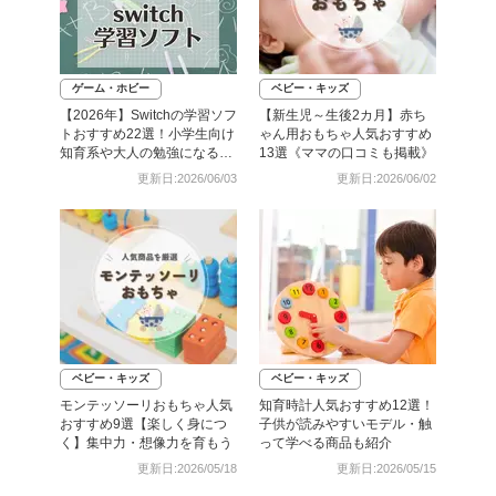
ゲーム・ホビー
ベビー・キッズ
【2026年】Switchの学習ソフ
【新生児～生後2カ月】赤ち
トおすすめ22選！小学生向け
ゃん用おもちゃ人気おすすめ
知育系や大人の勉強になるゲ
13選《ママの口コミも掲載》
ームも
更新日:2026/06/03
更新日:2026/06/02
ベビー・キッズ
ベビー・キッズ
モンテッソーリおもちゃ人気
知育時計人気おすすめ12選！
おすすめ9選【楽しく身につ
子供が読みやすいモデル・触
く】集中力・想像力を育もう
って学べる商品も紹介
更新日:2026/05/18
更新日:2026/05/15