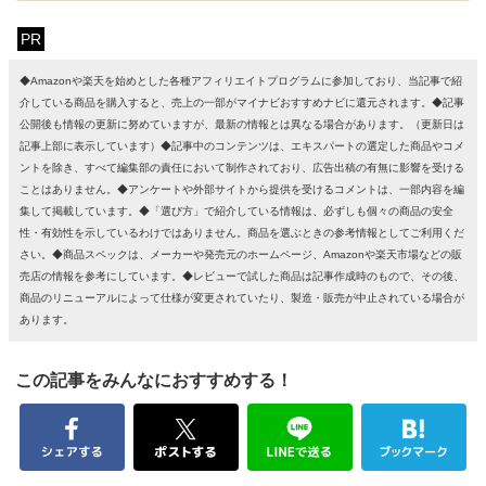
PR
◆Amazonや楽天を始めとした各種アフィリエイトプログラムに参加しており、当記事で紹
介している商品を購入すると、売上の一部がマイナビおすすめナビに還元されます。◆記事
公開後も情報の更新に努めていますが、最新の情報とは異なる場合があります。（更新日は
記事上部に表示しています）◆記事中のコンテンツは、エキスパートの選定した商品やコメ
ントを除き、すべて編集部の責任において制作されており、広告出稿の有無に影響を受ける
ことはありません。◆アンケートや外部サイトから提供を受けるコメントは、一部内容を編
集して掲載しています。◆「選び方」で紹介している情報は、必ずしも個々の商品の安全
性・有効性を示しているわけではありません。商品を選ぶときの参考情報としてご利用くだ
さい。◆商品スペックは、メーカーや発売元のホームページ、Amazonや楽天市場などの販
売店の情報を参考にしています。◆レビューで試した商品は記事作成時のもので、その後、
商品のリニューアルによって仕様が変更されていたり、製造・販売が中止されている場合が
あります。
この記事をみんなにおすすめする！