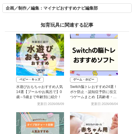
企画／制作／編集：マイナビおすすめナビ編集部
知育玩具に関連する記事
ベビー・キッズ
ゲーム・ホビー
水遊びおもちゃおすすめ人気
Switch脳トレおすすめ24選！
14選【プールやお風呂で】0
ボケ防止・認知症予防に役立
歳～5歳まで年齢別に紹介！
つゲームまとめ【高齢者・大
人・子ども向け】
更新日:2026/06/09
更新日:2026/06/04