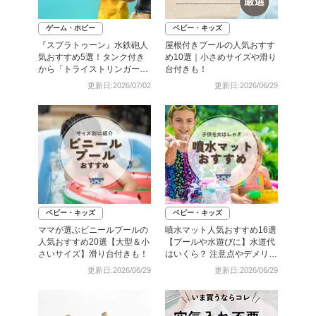
ゲーム・ホビー
ベビー・キッズ
『スプラトゥーン』水鉄砲人
屋根付きプールの人気おすす
気おすすめ5選！タンク付き
め10選｜小さめサイズや滑り
から「トライストリンガー」
台付きも！
まで
更新日:2026/07/02
更新日:2026/06/29
ベビー・キッズ
ベビー・キッズ
ママが選ぶビニールプールの
噴水マット人気おすすめ16選
人気おすすめ20選【大型＆小
【プールや水遊びに】水道代
さいサイズ】滑り台付きも！
はいくら？ 注意点やデメリッ
トも解説
更新日:2026/06/29
更新日:2026/06/29