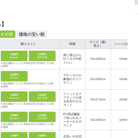
ら】
すすめ順
価格の安い順
サイズ（幅×
購入サイト
特徴
シートの厚み
長さ）
4,668円
5,900円
床に寝ながら
Amazon
楽天市場
行うヨガや筋
61x183cm
10mm
トレに
※各社通販サイトの 2024年10月17日時点 での税
込価格
3,246円
アディダスの
Amazon
象徴のスリー
61x183cm
10mm
ライン
※各社通販サイトの 2024年10月17日時点 での税
込価格
フィットネス
3,878円
4,510円
ブランドが送
Amazon
楽天市場
61x173cm
10mm
る安定のヨガ
※各社通販サイトの 2024年10月17日時点 での税
マット
込価格
PC周辺機器
2,380円
2,479円
で知られるメ
Amazon
楽天市場
61x183cm
10mm
ーカーのヨガ
※各社通販サイトの 2024年10月17日時点 での税
マット
込価格
1,998円
2,380円
水洗いや水拭