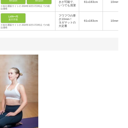
Amazon
Amazon
きが可能で、
61x183cm
10mm
いつでも清潔
※各社通販サイトの 2024年10月17日時点 での税
込価格
フワフワの厚
1,470〜円
さ10mm！
楽天市場
61x183cm
10mm
ヨガマットの
※各社通販サイトの 2024年10月17日時点 での税
大定番
込価格