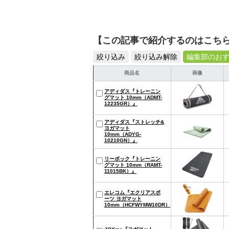
【この記事で紹介するのはこち
絞り込み
絞り込み解除
編集部のお
商品名
画像
アディダス『トレーニン
グマット 10mm（ADMT-
12235GR）』
アディダス『ストレッチ&
ヨガマット
10mm（‎‎ADYG-
10210GN）』
リーボック『トレーニン
グマット 10mm（‎RAMT-
11015BK）』
エレコム『エクリアスポ
ーツ ヨガマット
10mm（HCFWYMW10DR）』