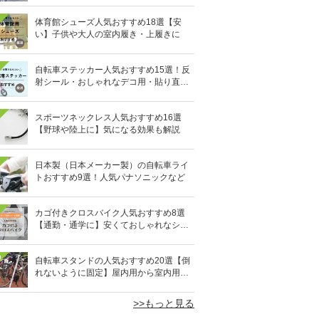
体育館シューズ人気おすすめ18選【安
い】子供や大人の室内履き・上履きに
自転車ステッカー人気おすすめ15選！反
射シール・おしゃれなデコ用・貼り直し
OKタイプも
スポーツネックレス人気おすすめ16選
【野球や陸上に】気になる効果も解説
日本製（日本メーカー製）の自転車ライ
トおすすめ9選！人気パナソニックなど
カゴ付きクロスバイク人気おすすめ8選
【通勤・通学に】安くておしゃれなシテ
ィクロスも
0
自転車スタンドの人気おすすめ20選【倒
れないように固定】屋内用から室内用ま
で
>>もっと見る