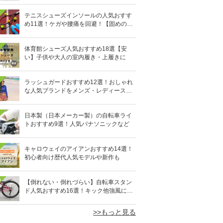
テニスシューズインソールの人気おすす
め11選！ケガや腰痛を回避！【固めの素
材を】
体育館シューズ人気おすすめ18選【安
い】子供や大人の室内履き・上履きに
ラッシュガードおすすめ12選！おしゃれ
な人気ブランドをメンズ・レディース別
に紹介
日本製（日本メーカー製）の自転車ライ
トおすすめ9選！人気パナソニックなど
キャロウェイのアイアンおすすめ14選！
初心者向け歴代人気モデルや新作も
0
【倒れない・倒れづらい】自転車スタン
ド人気おすすめ16選！キック他強風に強
い固定式も
>>もっと見る