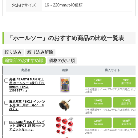
穴あけサイズ
16～220mmの40種類
「ホールソー」のおすすめ商品の比較一覧表
絞り込み
絞り込み解除
編集部のおすすめ順
価格の安い順
商品名
画像
購入サイト
高儀『EARTH MAN 木工
1,495円
998円
用 ホールソー 7枚刃 刃巾
Amazon
楽天市場
50mm（TKG-
※各社通販サイトの 2024年11月06日時点 での税
1306997）』
込価格
2,800円
3,390円
藤原産業『SK11 インパク
Amazon
楽天市場
ト用 木工用ホールソー 8
枚刃』
※各社通販サイトの 2024年11月06日時点 での税
込価格
1,659円
4,638円
BEESUM『HSSドリルビ
Amazon
楽天市場
ット 15PCS 15-53mm ボ
アビットセット』
※各社通販サイトの 2024年11月06日時点 での税
込価格