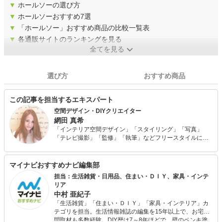
▼
ホールソーの選び方
▼
ホールソーおすすめ7選
▼
「ホールソー」おすすめ商品の比較一覧表
▼
各通販サイトのランキングを見る
全てを見る
選び方
おすすめ商品
この記事を担当するエキスパート
空間デザイン・DIYクリエイター
網田 真希
「インテリア空間デザイン」「スタイリング」「写真」
「テレビ撮影」「監修」「執筆」などフリースタイルにて
幅広く活動中。 予算100万円で自身が住む自宅をフルリノ
ベーション、古材、流木などを使った家具作りが話題とな
り、様々なメディアにて取り上げられている。 幼少期から
マイナビおすすめナビ編集部
物作りが好きで、何でもまず作ってみる、やってみる精
担当：生活雑貨・日用品、住まい・ＤＩＹ、家具・インテ
神、そんな好きが高じて、趣味から現在のお仕事に発展。
リア
中村 亜紀子
「生活雑貨」「住まい・ＤＩＹ」「家具・インテリア」カ
テゴリを担当。生活情報雑誌の編集を15年以上で、お宅訪
問取材も多数経験。DIY歴は7～8年ほどで、壁のペンキ塗