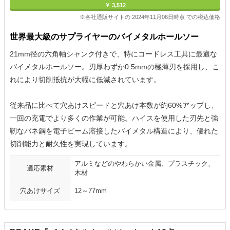
￥ 3,512
※各社通販サイトの 2024年11月06日時点 での税込価格
世界最大級のサプライヤーのバイメタルホールソー
21mm径の六角軸シャンク付きで、特にコードレス工具に最適な
バイメタルホールソー。刃厚わずか0.5mmの極薄刃を採用し、こ
れにより切削抵抗が大幅に低減されています。
従来品に比べて穴あけスピードと穴あけ本数が約60%アップし、
一回の充電でより多くの作業が可能。ハイスを使用した刃先と強
靭なバネ鋼を電子ビーム溶接したバイメタル構造により、優れた
切削能力と耐久性を実現しています。
アルミなどのやわらかい金属、プラスチック、
適応素材
木材
穴あけサイズ
12～77mm