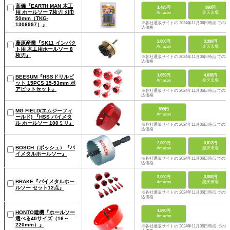
高儀『EARTH MAN 木工
1,495円
998円
用 ホールソー 7枚刃 刃巾
Amazon
楽天市場
50mm（TKG-
※各社通販サイトの 2024年11月06日時点 での税
1306997）』
込価格
2,800円
3,390円
藤原産業『SK11 インパク
Amazon
楽天市場
ト用 木工用ホールソー 8
枚刃』
※各社通販サイトの 2024年11月06日時点 での税
込価格
1,659円
4,638円
BEESUM『HSSドリルビ
Amazon
楽天市場
ット 15PCS 15-53mm ボ
アビットセット』
※各社通販サイトの 2024年11月06日時点 での税
込価格
899円
MG FIELD(エムジーフィ
Amazon
ールド) 『HSS バイメタ
ル ホールソー 100ミリ』
※各社通販サイトの 2024年11月06日時点 での税
込価格
2,009円
3,512円
BOSCH（ボッシュ）『バ
Amazon
楽天市場
イメタルホールソー』
※各社通販サイトの 2024年11月06日時点 での税
込価格
3,000円
3,000円
BRAKE『バイメタルホー
Amazon
楽天市場
ルソー セット12点』
※各社通販サイトの 2024年11月06日時点 での税
込価格
1,590円
HONTO建機『ホールソー
Amazon
選べる40サイズ（16～
220mm）』
※各社通販サイトの 2024年11月06日時点 での税