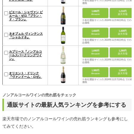
※各社通販サイトの 2024年11月7日時点 での税
価格
1,686円
1,210円
ピエール・シャヴァン ピ
Amazon
楽天市場
エール・ゼロ『ブラン・
ド・ブラン』
※各社通販サイトの 2024年11月06日時点 での税
込価格
1,650円
1,428円
ネオブュル ヴィンテンス
Amazon
楽天市場
『シャルドネ』
※各社通販サイトの 2024年11月06日時点 での税
込価格
1,690円
1,280円
カプリース『ノンアルコ
Amazon
楽天市場
ールスパークリングワイ
ン』
※各社通販サイトの 2024年11月06日時点 での税
込価格
1,980円
1,684円
オリエント・ドリンク
Amazon
楽天市場
『ヴァンドーム・ロゼ』
※各社通販サイトの 2024年11月7日時点 での税
価格
ノンアルコールワインの売れ筋をチェック
通販サイトの最新人気ランキングを参考にする
楽天市場でのノンアルコールワインの売れ筋ランキングも参考にし
てみてください。