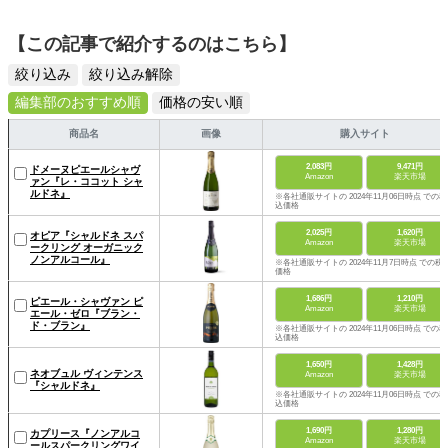
【この記事で紹介するのはこちら】
絞り込み
絞り込み解除
編集部のおすすめ順
価格の安い順
商品名
画像
購入サイト
2,083円
9,471円
ドメーヌピエールシャヴ
Amazon
楽天市場
ァン『レ・ココット シャ
ルドネ』
※各社通販サイトの 2024年11月06日時点 での税
込価格
2,025円
1,620円
オピア『シャルドネ スパ
Amazon
楽天市場
ークリング オーガニック
ノンアルコール』
※各社通販サイトの 2024年11月7日時点 での税
価格
1,686円
1,210円
ピエール・シャヴァン ピ
Amazon
楽天市場
エール・ゼロ『ブラン・
ド・ブラン』
※各社通販サイトの 2024年11月06日時点 での税
込価格
1,650円
1,428円
ネオブュル ヴィンテンス
Amazon
楽天市場
『シャルドネ』
※各社通販サイトの 2024年11月06日時点 での税
込価格
1,690円
1,280円
カプリース『ノンアルコ
Amazon
楽天市場
ールスパークリングワイ