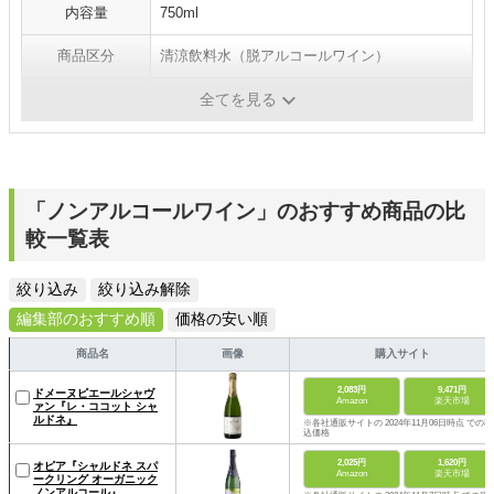
内容量
750ml
商品区分
清涼飲料水（脱アルコールワイン）
原産国
ドイツ
全てを見る
「ノンアルコールワイン」のおすすめ商品の比
較一覧表
絞り込み
絞り込み解除
編集部のおすすめ順
価格の安い順
商品名
画像
購入サイト
2,083円
9,471円
ドメーヌピエールシャヴ
Amazon
楽天市場
ァン『レ・ココット シャ
ルドネ』
※各社通販サイトの 2024年11月06日時点 での税
込価格
2,025円
1,620円
オピア『シャルドネ スパ
Amazon
楽天市場
ークリング オーガニック
ノンアルコール』