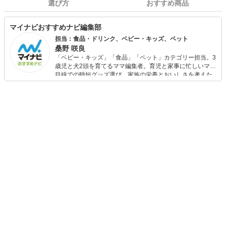
選び方
おすすめ商品
マイナビおすすめナビ編集部
担当：食品・ドリンク、ベビー・キッズ、ペット
桑野 咲良
「ベビー・キッズ」「食品」「ペット」カテゴリー担当。3
歳児と犬2頭を育てるママ編集者。育児と家事に忙しいママ
目線での時短グッズ選び、家族の栄養とおいしさを考えた
食品選び、束の間のリラックスタイムを楽しむためのスイ
ーツ選びに自信あり。鋭い目線で商品を見極め、少しでも
日々の生活が豊かになるものを紹介します。