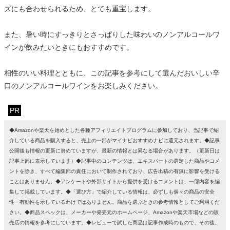
ズにも合わせられるため、とても重宝します。
また、暑い時にすっきりとさっぱりした味わいのノンアルコールワ
インが飲みたいときにもおすすめです。
相性のいい料理とともに、この記事を参考にして選んだおいしい辛
口のノンアルコールワインをお楽しみください。
PR
◆Amazonや楽天を始めとした各種アフィリエイトプログラムに参加しており、当記事で紹
介している商品を購入すると、売上の一部がマイナビおすすめナビに還元されます。◆記事
公開後も情報の更新に努めていますが、最新の情報とは異なる場合があります。（更新日は
記事上部に表示しています）◆記事中のコンテンツは、エキスパートの選定した商品やコメ
ントを除き、すべて編集部の責任において制作されており、広告出稿の有無に影響を受ける
ことはありません。◆アンケートや外部サイトから提供を受けるコメントは、一部内容を編
集して掲載しています。◆「選び方」で紹介している情報は、必ずしも個々の商品の安全
性・有効性を示しているわけではありません。商品を選ぶときの参考情報としてご利用くだ
さい。◆商品スペックは、メーカーや発売元のホームページ、Amazonや楽天市場などの販
売店の情報を参考にしています。◆レビューで試した商品は記事作成時のもので、その後、