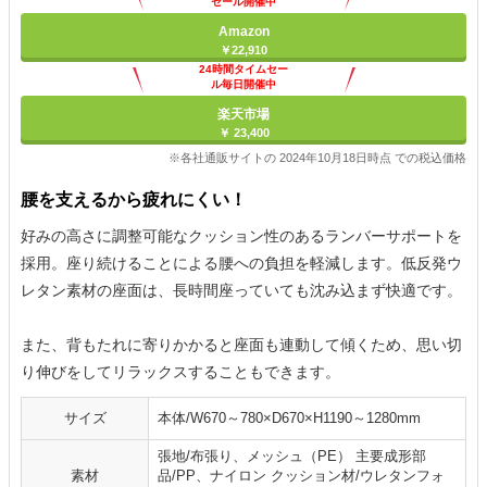
セール開催中
Amazon
￥22,910
24時間タイムセー
ル毎日開催中
楽天市場
￥ 23,400
※各社通販サイトの 2024年10月18日時点 での税込価格
腰を支えるから疲れにくい！
好みの高さに調整可能なクッション性のあるランバーサポートを
採用。座り続けることによる腰への負担を軽減します。低反発ウ
レタン素材の座面は、長時間座っていても沈み込まず快適です。
また、背もたれに寄りかかると座面も連動して傾くため、思い切
り伸びをしてリラックスすることもできます。
サイズ
本体/W670～780×D670×H1190～1280mm
張地/布張り、メッシュ（PE） 主要成形部
素材
品/PP、ナイロン クッション材/ウレタンフォ