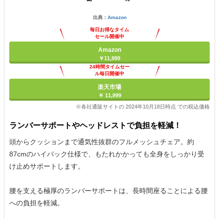
出典：
Amazon
毎日お得なタイム
セール開催中
Amazon
￥11,999
24時間タイムセー
ル毎日開催中
楽天市場
￥ 11,999
※各社通販サイトの 2024年10月18日時点 での税込価格
ランバーサポートやヘッドレストで負担を軽減！
頭からクッションまで通気性抜群のフルメッシュチェア。約
87cmのハイバック仕様で、もたれかかっても全身をしっかり受
け止めサポートします。
腰を支える極厚のランバーサポートは、長時間座ることによる腰
への負担を軽減。