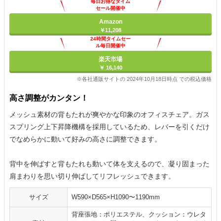
毎日お得なタイム
セール開催中
Amazon
￥11,208
24時間タイムセー
ル毎日開催中
楽天市場
￥ 16,140
※各社通販サイトの 2024年10月18日時点 での税込価格
高さ調整がカンタン！
メッシュ素材の背もたれが爽やかな印象のオフィスチェア。ガス
スプリング上下昇降機構を採用しているため、レバーを引くだけ
でなめらかに動いて好みの高さに調整できます。
背中を伸ばすと背もたれも動いて体を支えるので、凝り固まった
肩まわりを思い切り伸ばしてリフレッシュできます。
サイズ
W590×D565×H1090〜1190mm
背座張地：ポリエステル、クッション：ウレタ