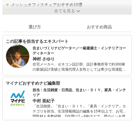
▼
メッシュオフィスチェアおすすめ10選
全てを見る
選び方
おすすめ商品
この記事を担当するエキスパート
住まいづくりナビゲーター／一級建築士・インテリアコー
ディネーター
神村 さゆり
住宅メーカー、ゼネコン設計部、設計事務所等で約300棟
の新築設計実績と現場代理人女性としては希少な現場監督
経験を生かしリフォーム物件も約70棟手がける。 住宅や暮
らし方、環境整備をテーマに、これまで一般企業研修・公
マイナビおすすめナビ編集部
的機関・学校等にて講師としてこれまで述べ5000人以上を
指導。 整理収納アドバイザー、ルームスタイリスト資格認
担当：生活雑貨・日用品、住まい・ＤＩＹ、家具・インテ
定講師として800名余の資格者を認定。また資格試験対策
リア
として二級建築士やインテリアコーディネーターの受験指
中村 亜紀子
導も行っている。手描き図面やイラストでのプレゼンにも
「生活雑貨」「住まい・ＤＩＹ」「家具・インテリア」カ
定評があり、多くの文具を試してきた。 多趣味が高じて醗
テゴリを担当。生活情報雑誌の編集を15年以上で、お宅訪
酵教室や手抜き家事教室を開催し好評を得ている。 子ども
問取材も多数経験。DIY歴は7～8年ほどで、壁のペンキ塗
３人。A型・獅子座
りや壁紙チェンジなどもチャレンジ済み。初心者でもモノ
選びがしやすい記事をお届けします！