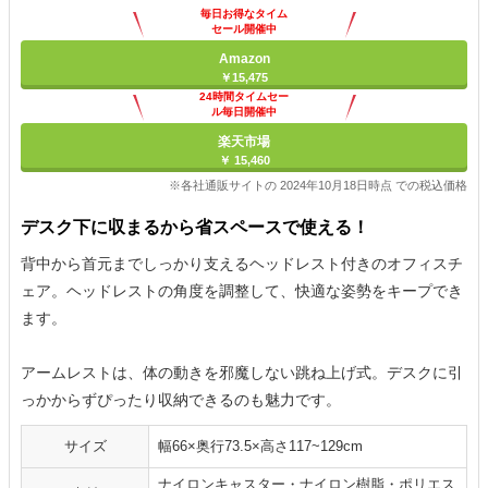
毎日お得なタイム
セール開催中
Amazon
￥15,475
24時間タイムセー
ル毎日開催中
楽天市場
￥ 15,460
※各社通販サイトの 2024年10月18日時点 での税込価格
デスク下に収まるから省スペースで使える！
背中から首元までしっかり支えるヘッドレスト付きのオフィスチ
ェア。ヘッドレストの角度を調整して、快適な姿勢をキープでき
ます。
アームレストは、体の動きを邪魔しない跳ね上げ式。デスクに引
っかからずぴったり収納できるのも魅力です。
サイズ
幅66×奥行73.5×高さ117~129cm
ナイロンキャスター・ナイロン樹脂・ポリエス