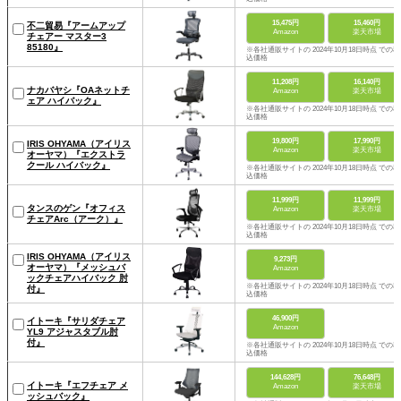
15,475円
15,460円
不二貿易『アームアップ
Amazon
楽天市場
チェアー マスター3
85180』
※各社通販サイトの 2024年10月18日時点 での税
込価格
11,208円
16,140円
ナカバヤシ『OAネットチ
Amazon
楽天市場
ェア ハイバック』
※各社通販サイトの 2024年10月18日時点 での税
込価格
19,800円
17,990円
IRIS OHYAMA（アイリス
Amazon
楽天市場
オーヤマ）『エクストラ
クール ハイバック』
※各社通販サイトの 2024年10月18日時点 での税
込価格
11,999円
11,999円
タンスのゲン『オフィス
Amazon
楽天市場
チェアArc（アーク）』
※各社通販サイトの 2024年10月18日時点 での税
込価格
IRIS OHYAMA（アイリス
9,273円
オーヤマ）『メッシュバ
Amazon
ックチェアハイバック 肘
※各社通販サイトの 2024年10月18日時点 での税
付』
込価格
46,900円
イトーキ『サリダチェア
Amazon
YL9 アジャスタブル肘
付』
※各社通販サイトの 2024年10月18日時点 での税
込価格
144,628円
76,648円
イトーキ『エフチェア メ
Amazon
楽天市場
ッシュバック』