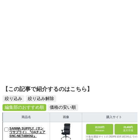
【この記事で紹介するのはこちら】
絞り込み
絞り込み解除
編集部のおすすめ順
価格の安い順
商品名
画像
購入サイト
22,910円
23,400円
SANWA SUPPLY（サン
Amazon
楽天市場
ワサプライ）『OAチェア
SNC-NET4BKN2』
※各社通販サイトの 2024年10月18日時点 での税
込価格