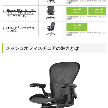
※各社通販サイトの 2024年10月18日時点 での税
込価格
258,768円
255,200円
Herman Miller（ハーマン
Amazon
楽天市場
ミラー）『アーロンチェ
ア リマスタード』
※各社通販サイトの 2024年10月18日時点 での税
込価格
217,140円
オカムラ『コンテッサ セ
Amazon
コンダ』
※各社通販サイトの 2024年10月18日時点 での税
込価格
メッシュオフィスチェアの魅力とは