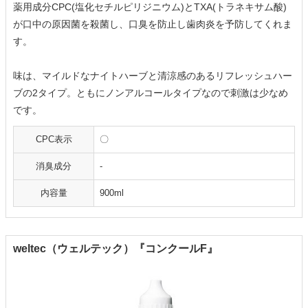
薬用成分CPC(塩化セチルピリジニウム)とTXA(トラネキサム酸)
が口中の原因菌を殺菌し、口臭を防止し歯肉炎を予防してくれま
す。
味は、マイルドなナイトハーブと清涼感のあるリフレッシュハー
ブの2タイプ。ともにノンアルコールタイプなので刺激は少なめ
です。
CPC表示
〇
消臭成分
-
内容量
900ml
weltec（ウェルテック）『コンクールF』