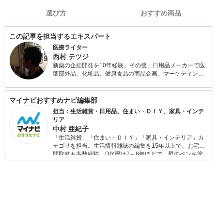
選び方
おすすめ商品
この記事を担当するエキスパート
医療ライター
西村 テツジ
新薬の企画開発を10年経験。その後、日用品メーカーで医
薬部外品、化粧品、健康食品の商品企画、マーケティン
グ、新事業開発を18年経験。 健康関連のスペシャリストと
して、青汁マイスター・ソムリエ、薬膳コーディネーター
の資格を有し、これまでに執筆は100事案を超え、商品企
マイナビおすすめナビ編集部
画提案なども含め幅広く活動中。
担当：生活雑貨・日用品、住まい・ＤＩＹ、家具・インテ
リア
中村 亜紀子
「生活雑貨」「住まい・ＤＩＹ」「家具・インテリア」カ
テゴリを担当。生活情報雑誌の編集を15年以上で、お宅訪
問取材も多数経験。DIY歴は7～8年ほどで、壁のペンキ塗
りや壁紙チェンジなどもチャレンジ済み。初心者でもモノ
選びがしやすい記事をお届けします！