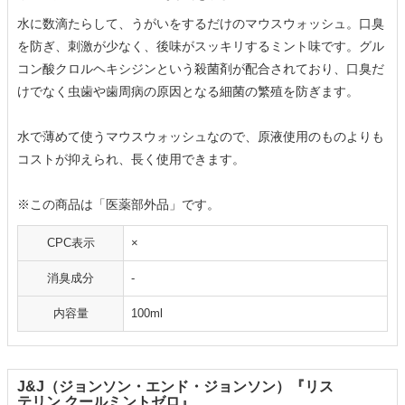
水に数滴たらして、うがいをするだけのマウスウォッシュ。口臭
を防ぎ、刺激が少なく、後味がスッキリするミント味です。グル
コン酸クロルヘキシジンという殺菌剤が配合されており、口臭だ
けでなく虫歯や歯周病の原因となる細菌の繁殖を防ぎます。
水で薄めて使うマウスウォッシュなので、原液使用のものよりも
コストが抑えられ、長く使用できます。
※この商品は「医薬部外品」です。
CPC表示
×
消臭成分
-
内容量
100ml
J&J（ジョンソン・エンド・ジョンソン）『リス
テリン クールミントゼロ』