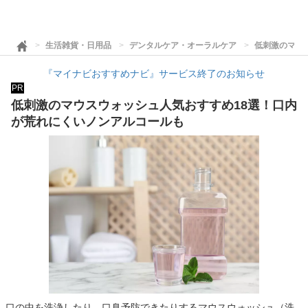
生活雑貨・日用品
デンタルケア・オーラルケア
低刺激のマウ
『マイナビおすすめナビ』サービス終了のお知らせ
PR
低刺激のマウスウォッシュ人気おすすめ18選！口内
が荒れにくいノンアルコールも
口の中を洗浄したり、口臭予防できたりするマウスウォッシュ（洗