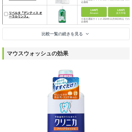
込価格
1,645円
1,815円
リベルタ『デンティス オ
Amazon
楽天市場
ーラルリンス』
※各社通販サイトの 2024年11月06日時点 での税
込価格
比較一覧の続きを見る
マウスウォッシュの効果