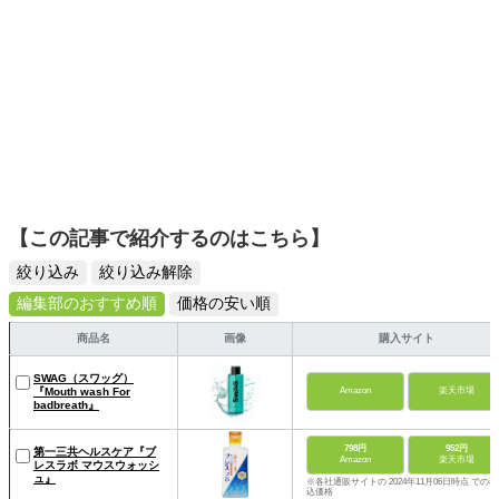
【この記事で紹介するのはこちら】
絞り込み
絞り込み解除
編集部のおすすめ順
価格の安い順
商品名
画像
購入サイト
SWAG（スワッグ）
『Mouth wash For
Amazon
楽天市場
badbreath』
798円
952円
第一三共ヘルスケア『ブ
Amazon
楽天市場
レスラボ マウスウォッシ
ュ』
※各社通販サイトの 2024年11月06日時点 での税
込価格