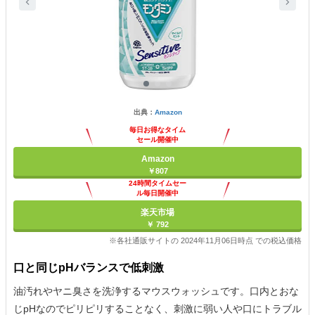
出典：
Amazon
毎日お得なタイム
セール開催中
Amazon
￥807
24時間タイムセー
ル毎日開催中
楽天市場
￥ 792
※各社通販サイトの 2024年11月06日時点 での税込価格
口と同じpHバランスで低刺激
油汚れやヤニ臭さを洗浄するマウスウォッシュです。口内とおな
じpHなのでピリピリすることなく、刺激に弱い人や口にトラブル