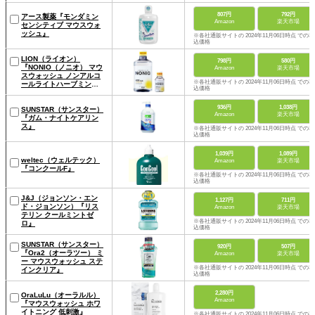
807円
792円
アース製薬『モンダミン
Amazon
楽天市場
センシティブ マウスウォ
ッシュ』
※各社通販サイトの 2024年11月06日時点 での税
込価格
LION（ライオン）
798円
580円
『NONIO（ノニオ） マウ
Amazon
楽天市場
スウォッシュ ノンアルコ
※各社通販サイトの 2024年11月06日時点 での税
ールライトハーブミン
込価格
ト』
936円
1,038円
SUNSTAR（サンスター）
Amazon
楽天市場
『ガム・ナイトケアリン
ス』
※各社通販サイトの 2024年11月06日時点 での税
込価格
1,039円
1,089円
weltec（ウェルテック）
Amazon
楽天市場
『コンクールF』
※各社通販サイトの 2024年11月06日時点 での税
込価格
J&J（ジョンソン・エン
1,127円
711円
ド・ジョンソン）『リス
Amazon
楽天市場
テリン クールミントゼ
※各社通販サイトの 2024年11月06日時点 での税
ロ』
込価格
SUNSTAR（サンスター）
920円
507円
『Ora2（オーラツー） ミ
Amazon
楽天市場
ー マウスウォッシュ ステ
※各社通販サイトの 2024年11月06日時点 での税
インクリア』
込価格
2,280円
OraLuLu（オーラルル）
Amazon
『マウスウォッシュ ホワ
イトニング 低刺激』
※各社通販サイトの 2024年11月06日時点 での税