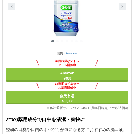
出典：
Amazon
毎日お得なタイム
セール開催中
Amazon
￥936
24時間タイムセー
ル毎日開催中
楽天市場
￥ 1,038
※各社通販サイトの 2024年11月06日時点 での税込価格
2つの薬用成分で口中を清潔・爽快に
翌朝の口臭や口内のネバツキが気になる方におすすめの洗口液。