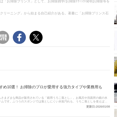
「お掃除プリンス」として、お掃除雑学/お掃除ﾃｸﾆｯｸ/発明お掃除等を
クリーニング」から始まる自己紹介がある。著書に「お掃除プリンス石
すめ10選！ お掃除のプロが愛用する強力タイプや業務用も
もさまざまな商品が販売されている「鏡用うろこ落とし」。お風呂や洗面所の鏡の水
テムです。ふつうのスポンジでは落としにくい水垢汚れも、うろこ落としを使えばス
きます。最近では、ダイソーやセリアなどの100均でも手に入りますが、ガンコな汚
更新日:2026/01/08
ますよね。この記事では、鏡用うろこ落としの上手な選び方、目的に合う商品がわか
ご紹介します。お掃除のプロが愛用する商品もピックアップしているので、ぜひ参考