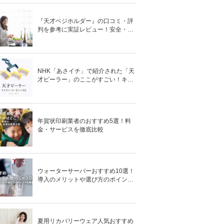
『天才ベジホルダー』の口コミ・評
判を参考に実証レビュー！安全・時
短の調理サポートアイテム！
NHK「あさイチ」で紹介された「天
才ピーラー」のここがすごい！キャ
ベツがほわほわ4枚刃ピーラーの魅
力に迫る！
年賀状印刷業者のおすすめ5選！料
金・サービスを徹底比較
ウォーターサーバーおすすめ10選！
導入のメリットや選び方のポイント
を徹底解説
夏用リカバリーウェア人気おすすめ