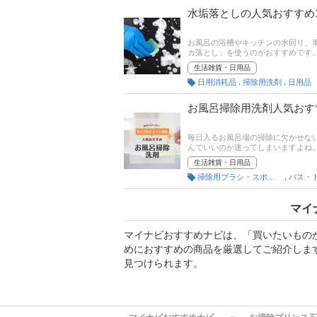
水垢落としの人気おすすめ
お風呂の浴槽やキッチンの水回り、
カ落とし」を使うのがおすすめです
まう方も多いのではないでしょうか
生活雑貨・日用品
しの選び方とおすすめの商品をご紹
,
,
日用消耗品
掃除用洗剤
日用品
としまでピックアップしています。
売れ筋や口コミもチェックして最強
お風呂掃除用洗剤人気おす
毎日入るお風呂場の掃除に欠かせな
んでいいのか迷ってしまいますよね
しい商品や、汚れがよく落ちる洗浄
生活雑貨・日用品
排水溝、天井、鏡まわりにできた赤
,
掃除用ブラシ・スポンジ
イプ別診断も試してみてくださいね
ンキングもあるので、売れ筋や口コ
マイ
マイナビおすすめナビは、「買いたいもの
めにおすすめの商品を厳選してご紹介しま
見つけられます。