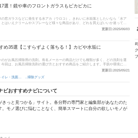
17選！鏡や車のフロントガラスもピカピカに
車の窓ガラスなどに発生する水アカ（ウロコ）。きれいに水垢落としたいなら「水ア
。とはいえクリームやスプレーなど様々な商品があり、どれを買えばいいか迷ってし
。そこでこの記事ではお掃除コンシェルジュからのアドバイスをもとに、水アカ落と
更新日:2025/06/03
介！頑固な水垢も落とせるものから、研磨剤の入っていないキズがつきにくい水垢落
記事後半には比較一覧表、通販サイトにおける最新人気ランキングのリンクも掲載。
の水垢落としを見つけましょう。
すめ35選【こすらずよく落ちる！】カビや水垢に
いのがお風呂掃除用の洗剤。有名メーカーの商品だけでも種類が多く、どの洗剤を選
。今回は、お風呂掃除洗剤の選び方とおすすめ商品をご紹介します。手肌や環境に優
力の強い商品、こすり洗い不要の商品など、さまざまなタイプを厳選！ 床のタイルや
更新日:2025/05/21
カビ・黒カビをきれいにして快適にお風呂に入りましょう。チャート図に基づいたタ
,
バス・トイレ・洗面グッズ
掃除グッズ
。洗剤が切れてしまったときの代用品も紹介。比較一覧表や通販サイトの最新人気ラ
ミとあわせてチェックしてみてください。
ナビおすすめナビについて
がきっと見つかる」サイト。各分野の専門家と編集部があなたのた
す。モノ選びに悩むことなく、簡単スマートに自分の欲しいモノが