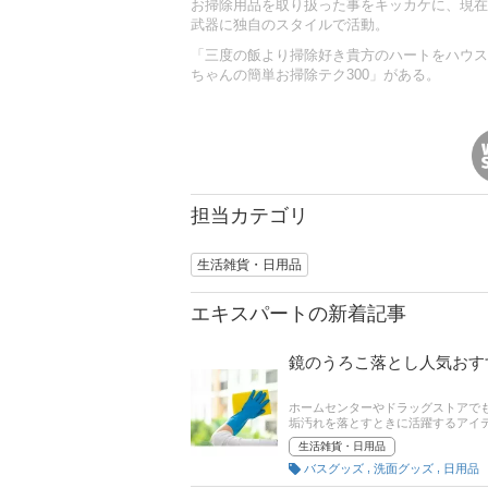
お掃除用品を取り扱った事をキッカケに、現在は
武器に独自のスタイルで活動。
「三度の飯より掃除好き貴方のハートをハウス
ちゃんの簡単お掃除テク300」がある。
担当カテゴリ
生活雑貨・日用品
エキスパートの新着記事
鏡のうろこ落とし人気おす
ホームセンターやドラッグストアで
垢汚れを落とすときに活躍するアイ
ッキリと鏡の輝きを取り戻すことがで
生活雑貨・日用品
れではうまく落とせないこともあり
,
,
バスグッズ
洗面グッズ
日用品
る診断チャート、おすすめの商品を
にしてみてください。