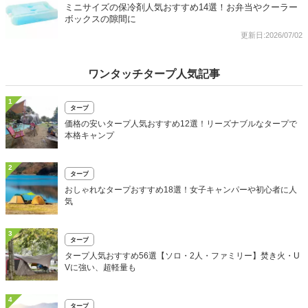
ミニサイズの保冷剤人気おすすめ14選！お弁当やクーラー
ボックスの隙間に
更新日:2026/07/02
ワンタッチタープ人気記事
1
タープ
価格の安いタープ人気おすすめ12選！リーズナブルなタープで
本格キャンプ
2
タープ
おしゃれなタープおすすめ18選！女子キャンパーや初心者に人
気
3
タープ
タープ人気おすすめ56選【ソロ・2人・ファミリー】焚き火・U
Vに強い、超軽量も
4
タープ