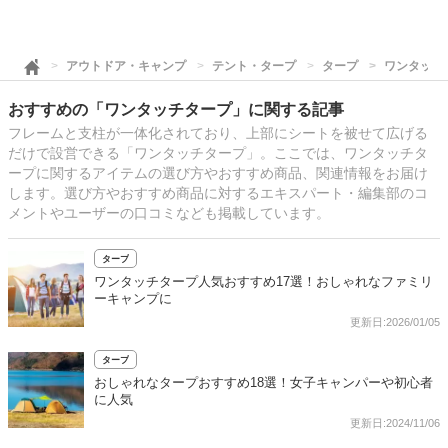
アウトドア・キャンプ
テント・タープ
タープ
ワンタッチ
おすすめの「ワンタッチタープ」に関する記事
フレームと支柱が一体化されており、上部にシートを被せて広げる
だけで設営できる「ワンタッチタープ」。ここでは、ワンタッチタ
ープに関するアイテムの選び方やおすすめ商品、関連情報をお届け
します。選び方やおすすめ商品に対するエキスパート・編集部のコ
メントやユーザーの口コミなども掲載しています。
タープ
ワンタッチタープ人気おすすめ17選！おしゃれなファミリ
ーキャンプに
更新日:2026/01/05
タープ
おしゃれなタープおすすめ18選！女子キャンパーや初心者
に人気
更新日:2024/11/06