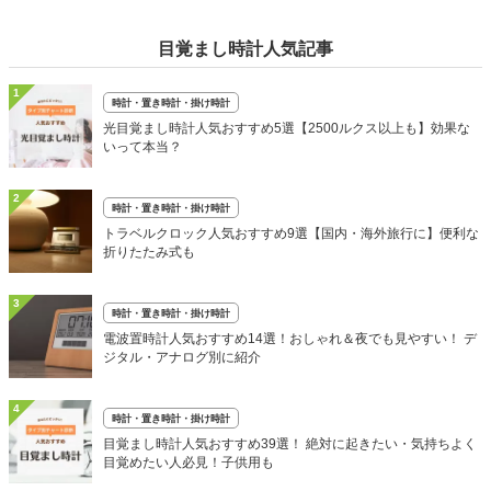
目覚まし時計人気記事
1
時計・置き時計・掛け時計
光目覚まし時計人気おすすめ5選【2500ルクス以上も】効果な
いって本当？
2
時計・置き時計・掛け時計
トラベルクロック人気おすすめ9選【国内・海外旅行に】便利な
折りたたみ式も
3
時計・置き時計・掛け時計
電波置時計人気おすすめ14選！おしゃれ＆夜でも見やすい！ デ
ジタル・アナログ別に紹介
4
時計・置き時計・掛け時計
目覚まし時計人気おすすめ39選！ 絶対に起きたい・気持ちよく
目覚めたい人必見！子供用も