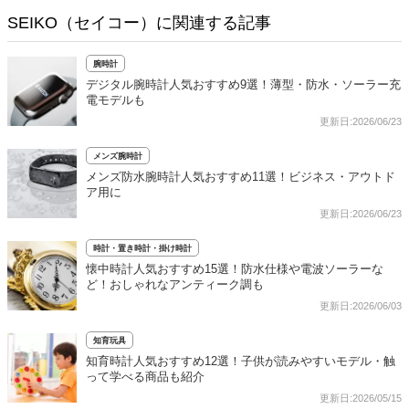
SEIKO（セイコー）に関連する記事
腕時計
デジタル腕時計人気おすすめ9選！薄型・防水・ソーラー充
電モデルも
更新日:2026/06/23
メンズ腕時計
メンズ防水腕時計人気おすすめ11選！ビジネス・アウトド
ア用に
更新日:2026/06/23
時計・置き時計・掛け時計
懐中時計人気おすすめ15選！防水仕様や電波ソーラーな
ど！おしゃれなアンティーク調も
更新日:2026/06/03
知育玩具
知育時計人気おすすめ12選！子供が読みやすいモデル・触
って学べる商品も紹介
更新日:2026/05/15