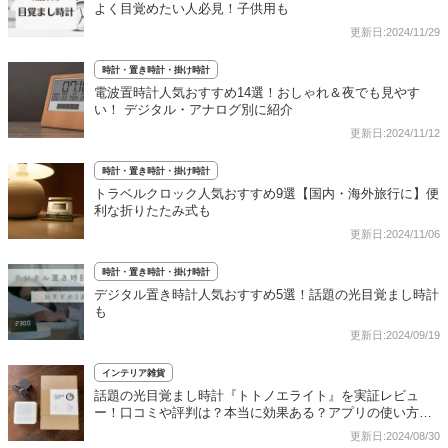
よく目覚めたい人必見！子供用も
更新日:2024/11/29
時計・置き時計・掛け時計
電波置時計人気おすすめ14選！おしゃれ＆夜でも見やす
い！ デジタル・アナログ別に紹介
更新日:2024/11/12
時計・置き時計・掛け時計
トラベルクロック人気おすすめ9選【国内・海外旅行に】便
利な折りたたみ式も
更新日:2024/11/06
時計・置き時計・掛け時計
デジタル置き時計人気おすすめ5選！話題の光目覚まし時計
も
更新日:2024/09/19
インテリア雑貨
話題の光目覚まし時計『トトノエライト』を実証レビュ
ー！口コミや評判は？本当に効果ある？アプリの使い方も
検証します
更新日:2024/08/30