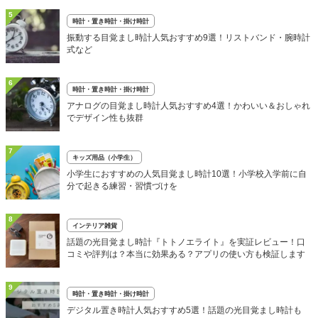
5
時計・置き時計・掛け時計
振動する目覚まし時計人気おすすめ9選！リストバンド・腕時計
式など
6
時計・置き時計・掛け時計
アナログの目覚まし時計人気おすすめ4選！かわいい＆おしゃれ
でデザイン性も抜群
7
キッズ用品（小学生）
小学生におすすめの人気目覚まし時計10選！小学校入学前に自
分で起きる練習・習慣づけを
8
インテリア雑貨
話題の光目覚まし時計『トトノエライト』を実証レビュー！口
コミや評判は？本当に効果ある？アプリの使い方も検証します
9
時計・置き時計・掛け時計
デジタル置き時計人気おすすめ5選！話題の光目覚まし時計も