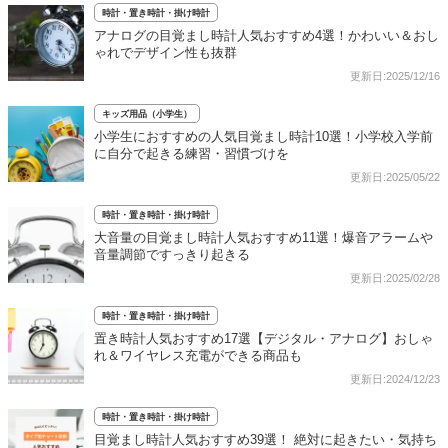
時計・置き時計・掛け時計
アナログの目覚まし時計人気おすすめ4選！かわいい＆おし
ゃれでデザイン性も抜群
更新日:2025/12/16
キッズ用品（小学生）
小学生におすすめの人気目覚まし時計10選！小学校入学前
に自分で起きる練習・習慣づけを
更新日:2025/05/22
時計・置き時計・掛け時計
大音量の目覚まし時計人気おすすめ11選！爆音アラームや
音量調節ですっきり起きる
更新日:2025/02/28
時計・置き時計・掛け時計
置き時計人気おすすめ17選【デジタル・アナログ】おしゃ
れ＆ワイヤレス充電ができる商品も
更新日:2024/12/23
時計・置き時計・掛け時計
目覚まし時計人気おすすめ39選！ 絶対に起きたい・気持ち