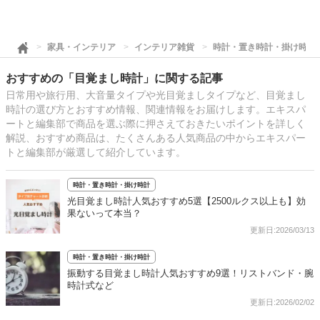
家具・インテリア
インテリア雑貨
時計・置き時計・掛け時計
おすすめの「目覚まし時計」に関する記事
日常用や旅行用、大音量タイプや光目覚ましタイプなど、目覚まし
時計の選び方とおすすめ情報、関連情報をお届けします。エキスパ
ートと編集部で商品を選ぶ際に押さえておきたいポイントを詳しく
解説、おすすめ商品は、たくさんある人気商品の中からエキスパー
トと編集部が厳選して紹介しています。
時計・置き時計・掛け時計
光目覚まし時計人気おすすめ5選【2500ルクス以上も】効
果ないって本当？
更新日:2026/03/13
時計・置き時計・掛け時計
振動する目覚まし時計人気おすすめ9選！リストバンド・腕
時計式など
更新日:2026/02/02