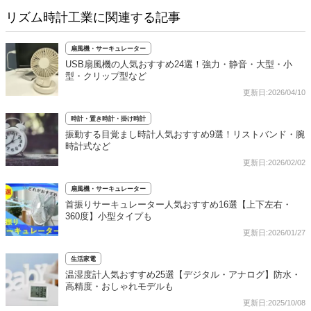
リズム時計工業に関連する記事
扇風機・サーキュレーター
USB扇風機の人気おすすめ24選！強力・静音・大型・小
型・クリップ型など
更新日:2026/04/10
時計・置き時計・掛け時計
振動する目覚まし時計人気おすすめ9選！リストバンド・腕
時計式など
更新日:2026/02/02
扇風機・サーキュレーター
首振りサーキュレーター人気おすすめ16選【上下左右・
360度】小型タイプも
更新日:2026/01/27
生活家電
温湿度計人気おすすめ25選【デジタル・アナログ】防水・
高精度・おしゃれモデルも
更新日:2025/10/08