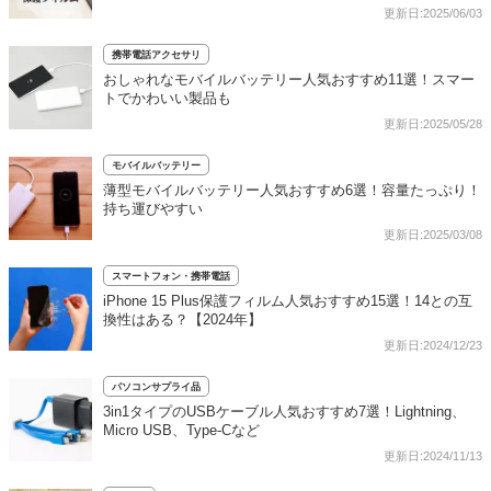
更新日:2025/06/03
携帯電話アクセサリ
おしゃれなモバイルバッテリー人気おすすめ11選！スマー
トでかわいい製品も
更新日:2025/05/28
モバイルバッテリー
薄型モバイルバッテリー人気おすすめ6選！容量たっぷり！
持ち運びやすい
更新日:2025/03/08
スマートフォン・携帯電話
iPhone 15 Plus保護フィルム人気おすすめ15選！14との互
換性はある？【2024年】
更新日:2024/12/23
パソコンサプライ品
3in1タイプのUSBケーブル人気おすすめ7選！Lightning、
Micro USB、Type-Cなど
更新日:2024/11/13