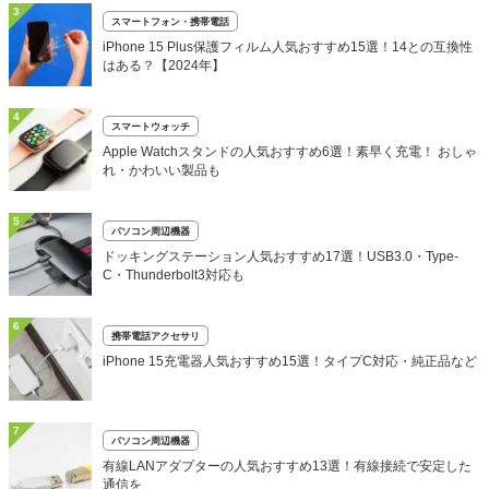
3
スマートフォン・携帯電話
iPhone 15 Plus保護フィルム人気おすすめ15選！14との互換性
はある？【2024年】
4
スマートウォッチ
Apple Watchスタンドの人気おすすめ6選！素早く充電！ おしゃ
れ・かわいい製品も
5
パソコン周辺機器
ドッキングステーション人気おすすめ17選！USB3.0・Type-
C・Thunderbolt3対応も
6
携帯電話アクセサリ
iPhone 15充電器人気おすすめ15選！タイプC対応・純正品など
7
パソコン周辺機器
有線LANアダプターの人気おすすめ13選！有線接続で安定した
通信を