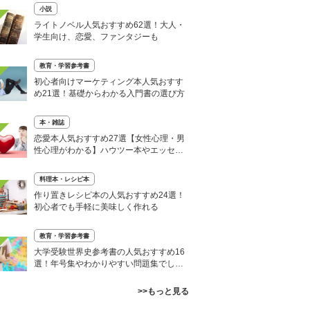
小説
ライトノベル人気おすすめ62選！大人・
学生向け、恋愛、ファンタジーも
教育・学習参考書
初心者向けマーケティング本人気おすす
め21選！基礎からわかる入門書の選び方
本・雑誌
恋愛本人気おすすめ27選【女性心理・男
性心理がわかる】ハウツー本やエッセイ
も
料理本・レシピ本
作り置きレシピ本の人気おすすめ24選！
初心者でも手軽に美味しく作れる
教育・学習参考書
大学受験世界史参考書の人気おすすめ16
選！年号集やわかりやすい問題集でしっ
かり対策
>>もっと見る