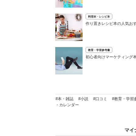
料理本・レシピ本
作り置きレシピ本の人気おす
教育・学習参考書
初心者向けマーケティング本
#本・雑誌
#小説
#口コミ
#教育・学習
・カレンダー
マイ