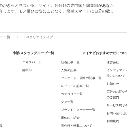
のがきっと見つかる」サイト。各分野の専門家と編集部があなた
介します。モノ選びに悩むことなく、簡単スマートに自分の欲し
ー一覧
SBクリエイティブ
制作スタッフグループ一覧
マイナビおすすめナビについ
エキスパート
新着記事一覧
運営会社
編集部
人気の記事
インフォマテ
扱いについて
アンケート・調査の記事一覧
お知らせ
レビューの記事一覧
広告のお問い
カテゴリー一覧
のご案内
タグ一覧
サービス終了
ブランド・メーカー一覧
お問い合わせ
媒体のご紹介
利用規約
報
著作権と転載について