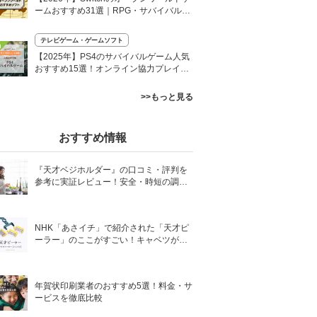
ームおすすめ31選｜RPG・サバイバル・
協力プレイも
テレビゲーム・ゲームソフト
0
【2025年】PS4のサバイバルゲーム人気
おすすめ15選！オンライン協力プレイ、
オープンワールドも
>>もっと見る
おすすめ情報
『天才ベジホルダー』の口コミ・評判を
参考に実証レビュー！安全・時短の調理
サポートアイテム！
NHK「あさイチ」で紹介された「天才ピ
ーラー」のここがすごい！キャベツがほ
わほわ4枚刃ピーラーの魅力に迫る！
年賀状印刷業者のおすすめ5選！料金・サ
ービスを徹底比較