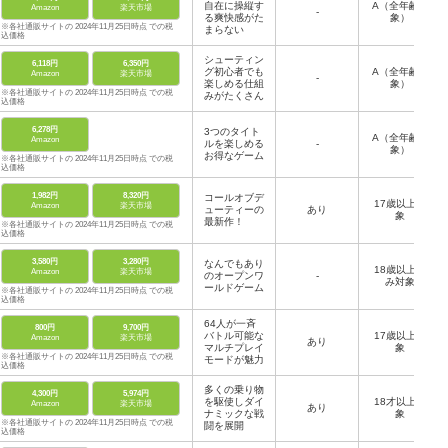
自在に操縦す
A（全年齢対
Amazon
楽天市場
-
る爽快感がた
象）
※各社通販サイトの 2024年11月25日時点 での税
まらない
込価格
シューティン
6,118円
6,350円
グ初心者でも
A（全年齢対
Amazon
楽天市場
-
楽しめる仕組
象）
※各社通販サイトの 2024年11月25日時点 での税
みがたくさん
込価格
6,278円
3つのタイト
A（全年齢対
Amazon
ルを楽しめる
-
象）
お得なゲーム
※各社通販サイトの 2024年11月25日時点 での税
込価格
1,982円
8,320円
コールオブデ
17歳以上対
Amazon
楽天市場
ューティーの
あり
象
最新作！
※各社通販サイトの 2024年11月25日時点 での税
込価格
3,580円
3,280円
なんでもあり
18歳以上の
Amazon
楽天市場
のオープンワ
-
み対象
ールドゲーム
※各社通販サイトの 2024年11月25日時点 での税
込価格
64人が一斉
800円
9,700円
バトル可能な
17歳以上対
Amazon
楽天市場
あり
マルチプレイ
象
※各社通販サイトの 2024年11月25日時点 での税
モードが魅力
込価格
多くの乗り物
4,300円
5,974円
を駆使しダイ
18才以上対
Amazon
楽天市場
あり
ナミックな戦
象
※各社通販サイトの 2024年11月25日時点 での税
闘を展開
込価格