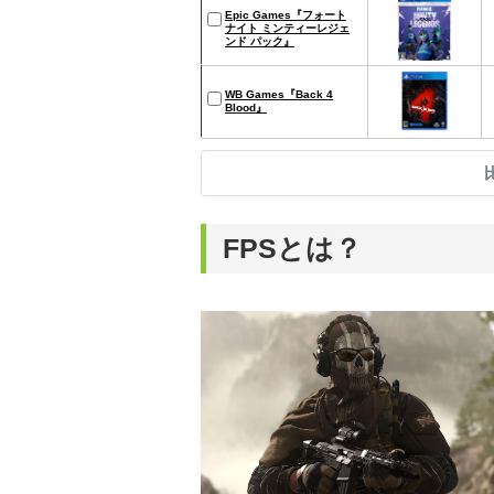
Epic Games『フォート
ナイト ミンティーレジェ
ンド パック』
WB Games『Back 4
Blood』
FPSとは？