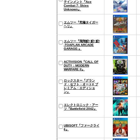
テインメント『Ace
Combat 7: Skies
Unknown』
エムツー『究極タイガー
ヘリ』
エムツー『飛翔鮫! 鮫! 鮫!
-TOAPLAN ARCADE
GARAGE-』
ACTIVISION『CALL OF
DUTY：MODERN
WARFARE II』
ロックスター『グラン
ド・セフト・オートV プ
レミアム・エディショ
ン』
エレクトロニック・アー
ツ『Battlefield 2042』
UBISOFT『ファークライ
6』