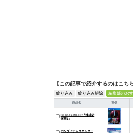
【この記事で紹介するのはこち
絞り込み
絞り込み解除
編集部のお
商品名
画像
D3 PUBLISHER『地球防
衛軍6』
バンダイナムコエンター