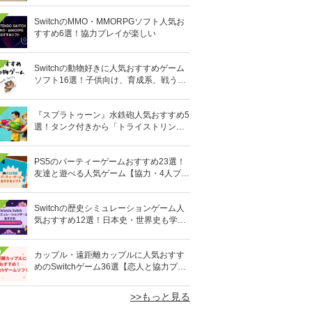
SwitchのMMO・MMORPGソフト人気お
すすめ6選！協力プレイが楽しい
Switchの動物好きに人気おすすめゲーム
ソフト16選！子供向け、育成系、戦う格
闘系も!?
『スプラトゥーン』水鉄砲人気おすすめ5
選！タンク付きから「トライストリンガ
ー」まで
PS5のパーティーゲームおすすめ23選！
友達と遊べる人気ゲーム【協力・4人プレ
イなど】
Switchの歴史シミュレーションゲーム人
気おすすめ12選！日本史・世界史も学べ
る
0
カップル・遠距離カップルに人気おすす
めのSwitchゲーム36選【恋人と協力プレ
イ】オンライン対応も
>>もっと見る