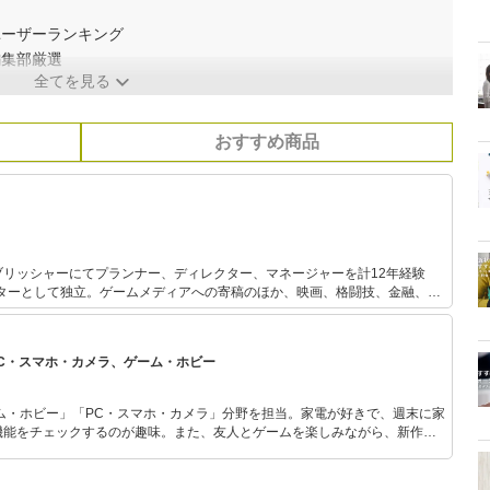
｜ユーザーランキング
編集部厳選
全てを見る
おすすめ商品
ブリッシャーにてプランナー、ディレクター、マネージャーを計12年経験
イターとして独立。ゲームメディアへの寄稿のほか、映画、格闘技、金融、自
野にて執筆活動を行う。綿密なリサーチと取材から生み出される、網羅性の
76年生まれ。栃木県出身。
PC・スマホ・カメラ、ゲーム・ホビー
ム・ホビー」「PC・スマホ・カメラ」分野を担当。家電が好きで、週末に家
機能をチェックするのが趣味。また、友人とゲームを楽しみながら、新作タ
いち早くキャッチ。記事を通して、生活の質を底上げしてくれるスタイリッ
、みんなで楽しめるゲームを発信していきます！