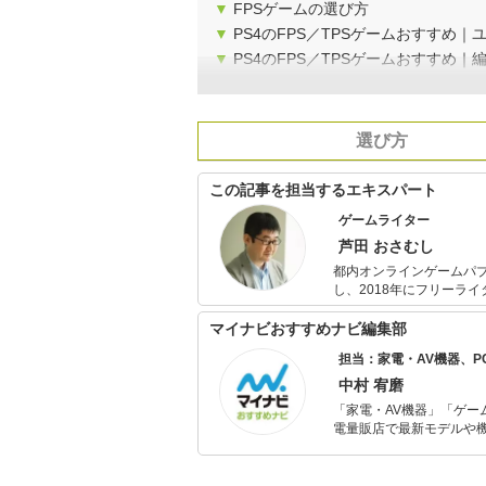
▼
FPSゲームの選び方
▼
PS4のFPS／TPSゲームおすすめ
▼
PS4のFPS／TPSゲームおすすめ｜
選び方
この記事を担当するエキスパート
ゲームライター
芦田 おさむし
都内オンラインゲームパ
し、2018年にフリーラ
動車、ビジネスなど多分
高い記事に定評あり。19
マイナビおすすめナビ編集部
担当：家電・AV機器、
中村 宥磨
「家電・AV機器」「ゲー
電量販店で最新モデルや
イトルやイベント情報も
シュで使いやすい家電や