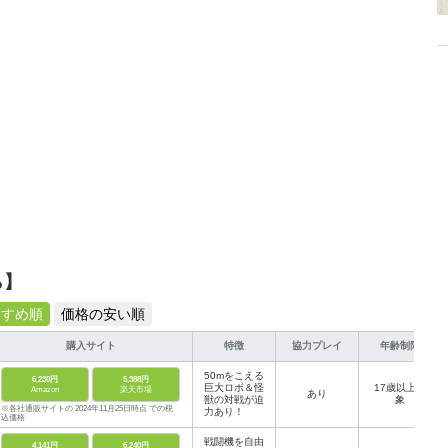
ら】
すすめ順
価格の安い順
購入サイト
特徴
協力プレイ
年齢制限
50mをこえる
6,230円
5,388円
巨大ロボ＆怪
17歳以上対
Amazon
楽天市場
あり
獣の対戦が迫
象
※各社通販サイトの 2024年11月25日時点 での税
力あり！
込価格
戦闘機を自由
4,141円
6,240円