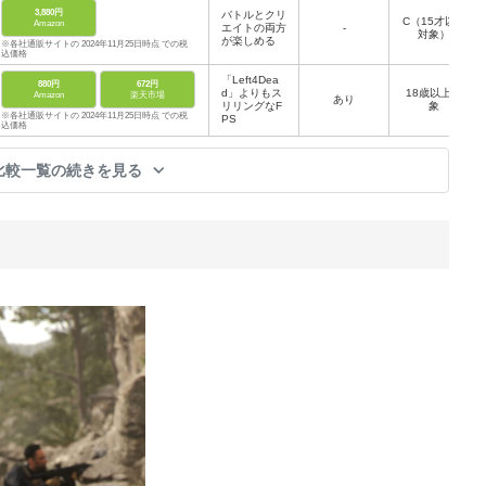
3,880円
バトルとクリ
C（15才以上
Amazon
エイトの両方
-
対象）
が楽しめる
※各社通販サイトの 2024年11月25日時点 での税
込価格
「Left4Dea
880円
672円
d」よりもス
18歳以上対
Amazon
楽天市場
あり
リリングなF
象
※各社通販サイトの 2024年11月25日時点 での税
PS
込価格
比較一覧の続きを見る