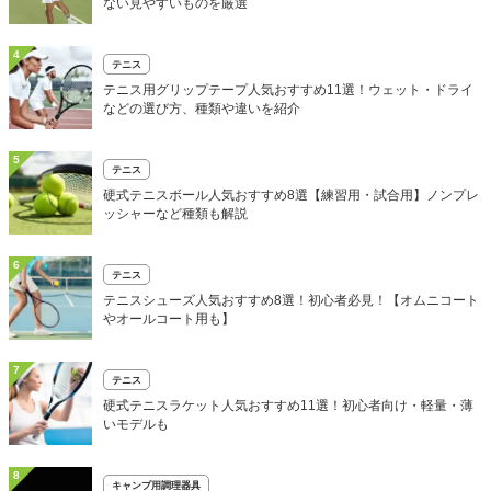
ない見やすいものを厳選
4
テニス
テニス用グリップテープ人気おすすめ11選！ウェット・ドライ
などの選び方、種類や違いを紹介
5
テニス
硬式テニスボール人気おすすめ8選【練習用・試合用】ノンプレ
ッシャーなど種類も解説
6
テニス
テニスシューズ人気おすすめ8選！初心者必見！【オムニコート
やオールコート用も】
7
テニス
硬式テニスラケット人気おすすめ11選！初心者向け・軽量・薄
いモデルも
8
キャンプ用調理器具