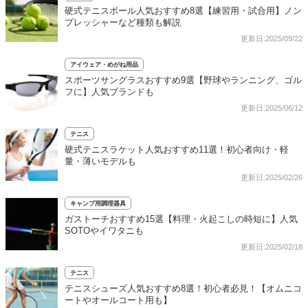
硬式テニスボール人気おすすめ8選【練習用・試合用】ノン
プレッシャーなど種類も解説
更新日:2025/09/22
アイウェア・めがね用品
スポーツサングラスおすすめ9選【野球やランニング、ゴル
フに】人気ブランドも
更新日:2025/06/12
テニス
硬式テニスラケット人気おすすめ11選！初心者向け・軽
量・薄いモデルも
更新日:2025/02/26
キャンプ用調理器具
ガストーチおすすめ15選【料理・火起こしの時短に】人気
SOTOやイワタニも
更新日:2025/02/18
テニス
テニスシューズ人気おすすめ8選！初心者必見！【オムニコ
ートやオールコート用も】