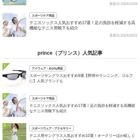
更新日:2024/12/04
スポーツケア用品
テニスソックス人気おすすめ17選！足の負担を軽減する高
機能なテニス用靴下を紹介
更新日:2024/10/21
prince（プリンス）人気記事
1
アイウェア・めがね用品
スポーツサングラスおすすめ9選【野球やランニング、ゴルフ
に】人気ブランドも
2
スポーツケア用品
テニスソックス人気おすすめ17選！足の負担を軽減する高機能
なテニス用靴下を紹介
3
スポーツウェア・アクセサリー
テニス用サングラス人気おすすめ10選！オークリーほか眩しく